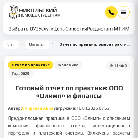
НИКОЛЬСКИЙ
ПОМОЩЬ СТУДЕНТАМ
Выбрать ВУЗ
Услуги
Цены
Синергия
Росдистант
МТИ
ММУ
Главная
Магазин работ
Отчет по преддипломной практике в ООО «Олимп»
Отчет по практике
Экономика
👁
11
•
💼
0
Год:
2025
Готовый отчет по практике: ООО
«Олимп» и финансы
Автор:
Смирнова Анна
Загружена:
16.04.2026 07:52
Преддипломная практика в ООО «Олимп» с описанием
компании, финансового отдела, инвестиционного
портфеля и платежной системы. Включены расчеты