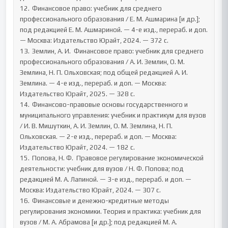
12.	Финансовое право: учебник для среднего 
профессионального образования / Е. М. Ашмарина [и др.]; 
под редакцией Е. М. Ашмариной. — 4-е изд., перераб. и доп. 
— Москва: Издательство Юрайт, 2024. — 372 с. 

13.	Землин, А. И.  Финансовое право: учебник для среднего 
профессионального образования / А. И. Землин, О. М. 
Землина, Н. П. Ольховская; под общей редакцией А. И. 
Землина. — 4-е изд., перераб. и доп. — Москва: 
Издательство Юрайт, 2025. — 328 с. 

14.	Финансово-правовые основы государственного и 
муниципального управления: учебник и практикум для вузов 
/ И. В. Мишуткин, А. И. Землин, О. М. Землина, Н. П. 
Ольховская. — 2-е изд., перераб. и доп. — Москва: 
Издательство Юрайт, 2024. — 182 с. 

15.	Попова, Н. Ф.  Правовое регулирование экономической 
деятельности: учебник для вузов / Н. Ф. Попова; под 
редакцией М. А. Лапиной. — 3-е изд., перераб. и доп. — 
Москва: Издательство Юрайт, 2024. — 307 с. 

16.	Финансовые и денежно-кредитные методы 
регулирования экономики. Теория и практика: учебник для 
вузов / М. А. Абрамова [и др.]; под редакцией М. А. 