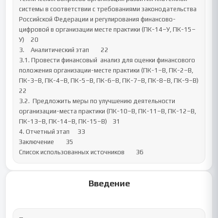
системы в соответствии с требованиями законодательства 
Российской Федерации и регулирования финансово-
цифровой в организации месте практики (ПК-14–У, ПК-15–
У)	20

3.	Аналитический этап	22

3.1. Провести финансовый  анализ для оценки финансового 
положения организации-месте практики (ПК-1–В, ПК-2–В, 
ПК-3–В, ПК-4–В, ПК-5–В, ПК-6–В, ПК-7–В, ПК-8–В, ПК-9–В)	
22

3.2.  Предложить меры по улучшению деятельности 
организации-места практики (ПК-10–В, ПК-11–В, ПК-12–В, 
ПК-13–В, ПК-14–В, ПК-15–В)	31

4. Отчетный этап	33

Заключение	35

Список использованных источников	36
Введение