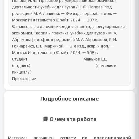
Попова, Н. Ф.  Правовое регулирование экономической 
деятельности: учебник для вузов / Н. Ф. Попова; под 
редакцией М. А. Лапиной. — 3-е изд., перераб. и доп. — 
Москва: Издательство Юрайт, 2024. — 307 с.

Финансовые и денежно-кредитные методы регулирования 
экономики. Теория и практика: учебник для вузов / М. А. 
Абрамова [и др.]; под редакцией М. А. Абрамовой, Л. И. 
Гончаренко, Е. В. Маркиной. — 3-е изд., испр. и доп. — 
Москва: Издательство Юрайт, 2024. — 508 с.

Студент                                                            Маньков С.Е.

(подпись)                                                                      (фамилия и 
инициалы)

Приложение
Подробное описание
📘 О чем эта работа
Материал посвящен
отчету по преддипломной