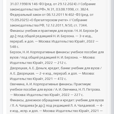
31.07.1998 N 146-ФЗ (ред. от 29.12.2024) // Собрание 
законодательства РФ», N 31, 03.08.1998, ст. 3824.

Федеральный закон от 06.12.2011 N 402-ФЗ (ред. от 
15.09.2025) «О бухгалтерском учете» // Собрание 
законодательства РФ, 12.12.2011, N 50, ст. 7344.

Финансы: учебник и практикум для вузов / Н. И. Берзон [и 
др.]; под общей редакцией Н. И. Берзона. — 3-е изд., 
перераб. и доп. — Москва: Издательство Юрайт, 2022 — 
548 с.

Берзон, Н. И. Корпоративные финансы: учебное пособие для 
вузов / под общей редакцией Н. И. Берзона. — Москва: 
Издательство Юрайт, 2022 — 212 с.

Дворецкая, А. Е. Деньги, кредит, банки: учебник для вузов / 
А. Е. Дворецкая. — 2-е изд., перераб. и доп. — Москва: 
Издательство Юрайт, 2021 — 472 с.

Овечкина, А. И. Корпоративные финансы. Практикум: 
учебное пособие для вузов / А. И. Овечкина, Н. П. Петрова. 
— Москва: Издательство Юрайт, 2022 — 227 с.

Финансы, денежное обращение и кредит: учебник для вузов 
/ Л. А. Чалдаева [и др.]; под редакцией Л. А. Чалдаевой. — 4-
е изд., испр. и доп. — Москва: Издательство Юрайт, 2021 — 