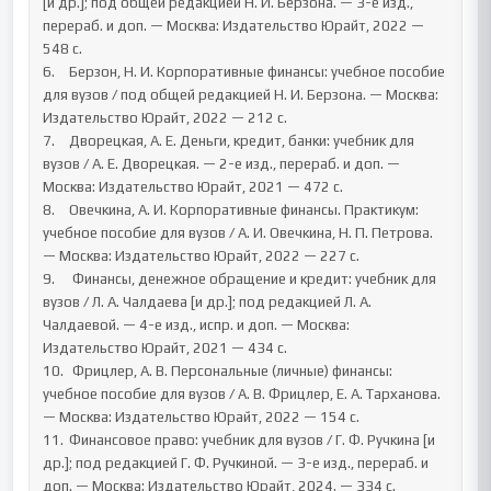
[и др.]; под общей редакцией Н. И. Берзона. — 3-е изд., 
перераб. и доп. — Москва: Издательство Юрайт, 2022 — 
548 с. 

6.	Берзон, Н. И. Корпоративные финансы: учебное пособие 
для вузов / под общей редакцией Н. И. Берзона. — Москва: 
Издательство Юрайт, 2022 — 212 с. 

7.	Дворецкая, А. Е. Деньги, кредит, банки: учебник для 
вузов / А. Е. Дворецкая. — 2-е изд., перераб. и доп. — 
Москва: Издательство Юрайт, 2021 — 472 с. 

8.	Овечкина, А. И. Корпоративные финансы. Практикум: 
учебное пособие для вузов / А. И. Овечкина, Н. П. Петрова. 
— Москва: Издательство Юрайт, 2022 — 227 с. 

9.	 Финансы, денежное обращение и кредит: учебник для 
вузов / Л. А. Чалдаева [и др.]; под редакцией Л. А. 
Чалдаевой. — 4-е изд., испр. и доп. — Москва: 
Издательство Юрайт, 2021 — 434 с. 

10.	 Фрицлер, А. В. Персональные (личные) финансы: 
учебное пособие для вузов / А. В. Фрицлер, Е. А. Тарханова. 
— Москва: Издательство Юрайт, 2022 — 154 с. 

11.	Финансовое право: учебник для вузов / Г. Ф. Ручкина [и 
др.]; под редакцией Г. Ф. Ручкиной. — 3-е изд., перераб. и 
доп. — Москва: Издательство Юрайт, 2024. — 334 с. 
