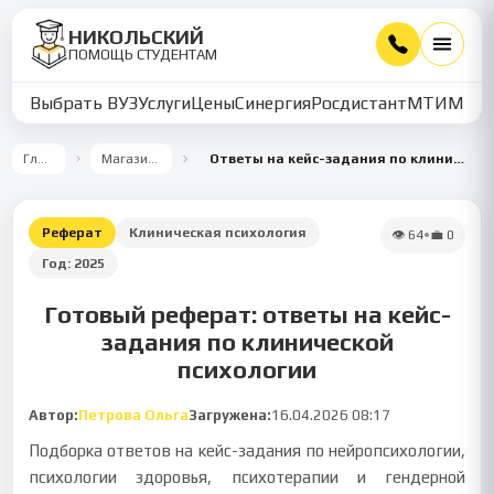
НИКОЛЬСКИЙ
ПОМОЩЬ СТУДЕНТАМ
Выбрать ВУЗ
Услуги
Цены
Синергия
Росдистант
МТИ
ММУ
Главная
Магазин работ
Ответы на кейс-задания по клинической психологии
Реферат
Клиническая психология
👁
64
•
💼
0
Год:
2025
Готовый реферат: ответы на кейс-
задания по клинической
психологии
Автор:
Петрова Ольга
Загружена:
16.04.2026 08:17
Подборка ответов на кейс-задания по нейропсихологии,
психологии здоровья, психотерапии и гендерной