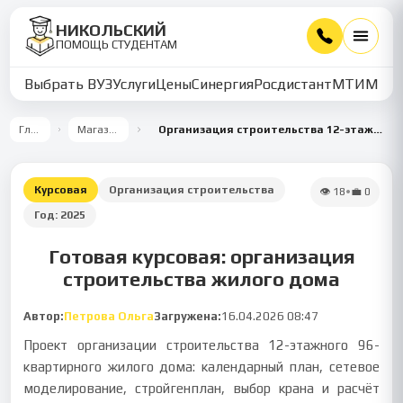
НИКОЛЬСКИЙ
ПОМОЩЬ СТУДЕНТАМ
Выбрать ВУЗ
Услуги
Цены
Синергия
Росдистант
МТИ
ММУ
Главная
Магазин работ
Организация строительства 12-этажного 96-квартирного жилого дома
Курсовая
Организация строительства
👁
18
•
💼
0
Год:
2025
Готовая курсовая: организация
строительства жилого дома
Автор:
Петрова Ольга
Загружена:
16.04.2026 08:47
Проект организации строительства 12-этажного 96-
квартирного жилого дома: календарный план, сетевое
моделирование, стройгенплан, выбор крана и расчёт