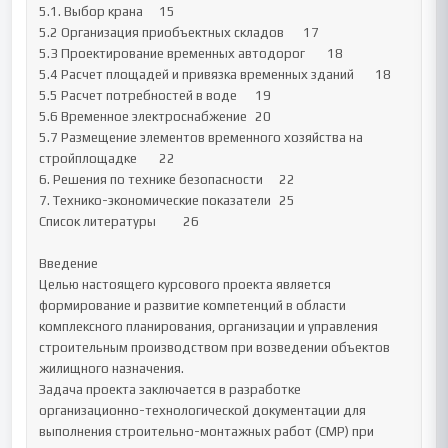
5.1. Выбор крана 	15

5.2 Организация приобъектных складов 	17 

5.3 Проектирование временных автодорог 	18 

5.4 Расчет площадей и привязка временных зданий 	18 

5.5 Расчет потребностей в воде 	19 

5.6 Временное электроснабжение 	20 

5.7 Размещение элементов временного хозяйства на 
стройплощадке 	22 

6. Решения по технике безопасности 	22 

7. Технико-экономические показатели 	25 

Список литературы 	26 

Введение

Целью настоящего курсового проекта является 
формирование и развитие компетенций в области 
комплексного планирования, организации и управления 
строительным производством при возведении объектов 
жилищного назначения.

Задача проекта заключается в разработке 
организационно-технологической документации для 
выполнения строительно-монтажных работ (СМР) при 