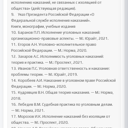
исполнению наказаний, не связанных с изоляцией от 
общества» (действующая редакция).

9.	Указ Президента Российской Федерации «О 
Федеральной службе исполнения наказаний».

Книги, монографии, учебные издания

10.	Баранов П.П. Исполнение уголовных наказаний: 
организационно-правовые аспекты. — М.: Юрайт, 2021.

11.	Егоров А.Н. Уголовно-исполнительное право 
Российской Федерации. — М.: Норма, 2020.

12.	Захаров А.С. Исполнимость уголовных наказаний: 
теория и практика. — М.: Проспект, 2021.

13.	Иванов П.С. Уголовная ответственность и наказание: 
проблемы теории. — М.: Юрайт, 2019.

14.	Коробеев А.И. Наказание в уголовном праве Российской 
Федерации. — М.: Норма, 2020.

15.	Кудрявцев В.Н. Общая теория наказания. — М.: Норма, 
2018.

16.	Лебедев В.М. Судебная практика по уголовным делам. 
— М.: Норма, 2021.

17.	Морозов И.К. Исполнение наказаний без изоляции от 
общества. — М.: Проспект, 2020.
