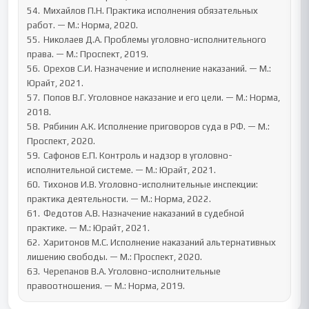
54.	Михайлов П.Н. Практика исполнения обязательных 
работ. — М.: Норма, 2020.

55.	Николаев Д.А. Проблемы уголовно-исполнительного 
права. — М.: Проспект, 2019.

56.	Орехов С.И. Назначение и исполнение наказаний. — М.: 
Юрайт, 2021.

57.	Попов В.Г. Уголовное наказание и его цели. — М.: Норма, 
2018.

58.	Рябинин А.К. Исполнение приговоров суда в РФ. — М.: 
Проспект, 2020.

59.	Сафонов Е.П. Контроль и надзор в уголовно-
исполнительной системе. — М.: Юрайт, 2021.

60.	Тихонов И.В. Уголовно-исполнительные инспекции: 
практика деятельности. — М.: Норма, 2022.

61.	Федотов А.В. Назначение наказаний в судебной 
практике. — М.: Юрайт, 2021.

62.	Харитонов М.С. Исполнение наказаний альтернативных 
лишению свободы. — М.: Проспект, 2020.

63.	Черепанов В.А. Уголовно-исполнительные 
правоотношения. — М.: Норма, 2019.