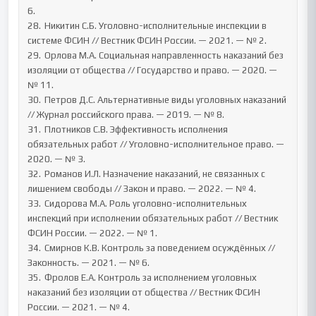
6.

28.	Никитин С.Б. Уголовно-исполнительные инспекции в 
системе ФСИН // Вестник ФСИН России. — 2021. — № 2.

29.	Орлова М.А. Социальная направленность наказаний без 
изоляции от общества // Государство и право. — 2020. — 
№ 11.

30.	Петров Д.С. Альтернативные виды уголовных наказаний 
// Журнал российского права. — 2019. — № 8.

31.	Плотников С.В. Эффективность исполнения 
обязательных работ // Уголовно-исполнительное право. — 
2020. — № 3.

32.	Романов И.Л. Назначение наказаний, не связанных с 
лишением свободы // Закон и право. — 2022. — № 4.

33.	Сидорова М.А. Роль уголовно-исполнительных 
инспекций при исполнении обязательных работ // Вестник 
ФСИН России. — 2022. — № 1.

34.	Смирнов К.В. Контроль за поведением осуждённых // 
Законность. — 2021. — № 6.

35.	Фролов Е.А. Контроль за исполнением уголовных 
наказаний без изоляции от общества // Вестник ФСИН 
России. — 2021. — № 4.
