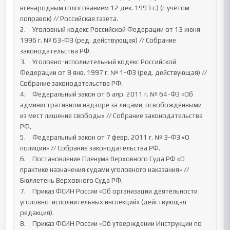
всенародным голосованием 12 дек. 1993 г.) (с учётом 
поправок) // Российская газета.

2.	Уголовный кодекс Российской Федерации от 13 июня 
1996 г. № 63-ФЗ (ред. действующая) // Собрание 
законодательства РФ.

3.	Уголовно-исполнительный кодекс Российской 
Федерации от 8 янв. 1997 г. № 1-ФЗ (ред. действующая) // 
Собрание законодательства РФ.

4.	Федеральный закон от 6 апр. 2011 г. № 64-ФЗ «Об 
административном надзоре за лицами, освобождёнными 
из мест лишения свободы» // Собрание законодательства 
РФ.

5.	Федеральный закон от 7 февр. 2011 г. № 3-ФЗ «О 
полиции» // Собрание законодательства РФ.

6.	Постановление Пленума Верховного Суда РФ «О 
практике назначения судами уголовного наказания» // 
Бюллетень Верховного Суда РФ.

7.	Приказ ФСИН России «Об организации деятельности 
уголовно-исполнительных инспекций» (действующая 
редакция).

8.	Приказ ФСИН России «Об утверждении Инструкции по 