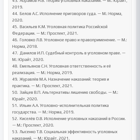
43.	Абрамов Н.В. Теория уголовных наказаний. — М.: Юрайт, 
2019.

44.	Белов А.С. Исполнение приговоров суда. — М.: Норма, 
2020.

45.	Васильев К.М. Уголовная политика Российской 
Федерации. — М.: Проспект, 2021.

46.	Головко Л.В. Уголовное право и правоприменение. — М.: 
Норма, 2018.

47.	Данилов И.П. Судебный контроль в уголовном праве. — 
М.: Юрайт, 2020.

48.	Емельянов С.Н. Уголовная ответственность и её 
реализация. — М.: Норма, 2019.

49.	Журавлёв М.А. Назначение наказаний: теория и 
практика. — М.: Проспект, 2021.

50.	Зайцев В.П. Альтернативы лишению свободы. — М.: 
Юрайт, 2020.

51.	Ильин А.А. Уголовно-исполнительная политика 
государства. — М.: Норма, 2019.

52.	Киселёв О.В. Исполнение уголовных наказаний в России. 
— М.: Проспект, 2020.

53.	Лысенко Т.В. Социальная эффективность уголовных 
наказаний. — М.: Юрайт, 2021.
