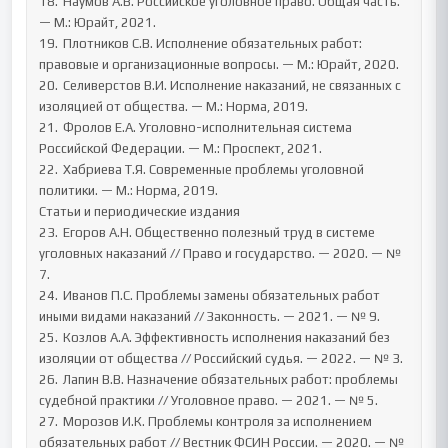
18.	Наумов А.В. Российское уголовное право. Общая часть. 
— М.: Юрайт, 2021.

19.	Плотников С.В. Исполнение обязательных работ: 
правовые и организационные вопросы. — М.: Юрайт, 2020.

20.	Селиверстов В.И. Исполнение наказаний, не связанных с 
изоляцией от общества. — М.: Норма, 2019.

21.	Фролов Е.А. Уголовно-исполнительная система 
Российской Федерации. — М.: Проспект, 2021.

22.	Хабриева Т.Я. Современные проблемы уголовной 
политики. — М.: Норма, 2019.

Статьи и периодические издания

23.	Егоров А.Н. Общественно полезный труд в системе 
уголовных наказаний // Право и государство. — 2020. — № 
7.

24.	Иванов П.С. Проблемы замены обязательных работ 
иными видами наказаний // Законность. — 2021. — № 9.

25.	Козлов А.А. Эффективность исполнения наказаний без 
изоляции от общества // Российский судья. — 2022. — № 3.

26.	Лапин В.В. Назначение обязательных работ: проблемы 
судебной практики // Уголовное право. — 2021. — № 5.

27.	Морозов И.К. Проблемы контроля за исполнением 
обязательных работ // Вестник ФСИН России. — 2020. — № 