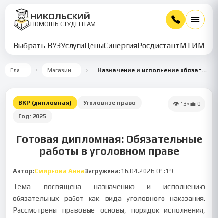
НИКОЛЬСКИЙ
ПОМОЩЬ СТУДЕНТАМ
Выбрать ВУЗ
Услуги
Цены
Синергия
Росдистант
МТИ
ММУ
Главная
Магазин работ
Назначение и исполнение обязательных работ
ВКР (дипломная)
Уголовное право
👁
13
•
💼
0
Год:
2025
Готовая дипломная: Обязательные
работы в уголовном праве
Автор:
Смирнова Анна
Загружена:
16.04.2026 09:19
Тема посвящена назначению и исполнению
обязательных работ как вида уголовного наказания.
Рассмотрены правовые основы, порядок исполнения,