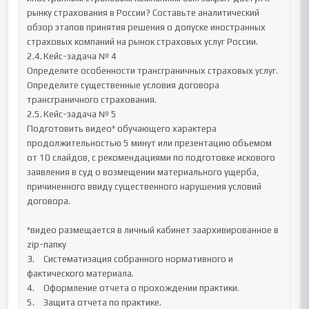
рынку страхования в России? Составьте аналитический 
обзор этапов принятия решения о допуске иностранных 
страховых компаний на рынок страховых услуг России.

2.4.	Кейс-задача № 4

Определите особенности трансграничных страховых услуг. 
Определите существенные условия договора 
трансграничного страхования.

2.5.	Кейс-задача № 5

Подготовить видео* обучающего характера 
продолжительностью 5 минут или презентацию объемом 
от 10 слайдов, с рекомендациями по подготовке искового 
заявления в суд о возмещении материального ущерба, 
причиненного ввиду существенного нарушения условий 
договора. 

*видео размещается в личный кабинет заархивированное в 
zip-папку

3.	Систематизация собранного нормативного и 
фактического материала.

4.	Оформление отчета о прохождении практики.

5.	Защита отчета по практике.