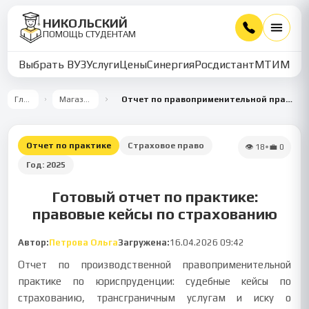
НИКОЛЬСКИЙ
ПОМОЩЬ СТУДЕНТАМ
Выбрать ВУЗ
Услуги
Цены
Синергия
Росдистант
МТИ
ММУ
Главная
Магазин работ
Отчет по правоприменительной практике по страховым спорам
Отчет по практике
Страховое право
👁
18
•
💼
0
Год:
2025
Готовый отчет по практике:
правовые кейсы по страхованию
Автор:
Петрова Ольга
Загружена:
16.04.2026 09:42
Отчет по производственной правоприменительной
практике по юриспруденции: судебные кейсы по
страхованию, трансграничным услугам и иску о