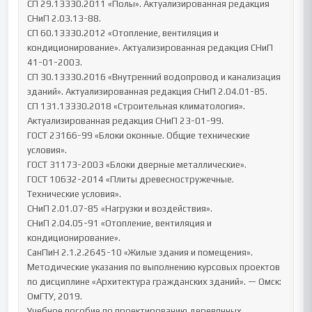
СП 29.13330.2011 «Полы». Актуализированная редакция 
СНиП 2.03.13-88.

СП 60.13330.2012 «Отопление, вентиляция и 
кондиционирование». Актуализированная редакция СНиП 
41-01-2003.

СП 30.13330.2016 «Внутренний водопровод и канализация 
зданий». Актуализированная редакция СНиП 2.04.01-85.

СП 131.13330.2018 «Строительная климатология». 
Актуализированная редакция СНиП 23-01-99.

ГОСТ 23166-99 «Блоки оконные. Общие технические 
условия».

ГОСТ 31173-2003 «Блоки дверные металлические».

ГОСТ 10632-2014 «Плиты древесностружечные. 
Технические условия».

СНиП 2.01.07-85 «Нагрузки и воздействия».

СНиП 2.04.05-91 «Отопление, вентиляция и 
кондиционирование».

СанПиН 2.1.2.2645-10 «Жилые здания и помещения».

Методические указания по выполнению курсовых проектов 
по дисциплине «Архитектура гражданских зданий». — Омск: 
ОмГТУ, 2019.

Учебное пособие по проектированию деревянных 