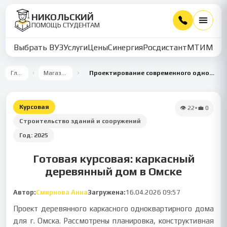
НИКОЛЬСКИЙ
ПОМОЩЬ СТУДЕНТАМ
Выбрать ВУЗ
Услуги
Цены
Синергия
Росдистант
МТИ
ММУ
Главная
Магазин работ
Проектирование современного одноквартирного деревянного каркасного дома
Курсовая
👁
22
•
💼
0
Строительство зданий и сооружений
Год:
2025
Готовая курсовая: каркасный
деревянный дом в Омске
Автор:
Смирнова Анна
Загружена:
16.04.2026 09:57
Проект деревянного каркасного одноквартирного дома
для г. Омска. Рассмотрены планировка, конструктивная