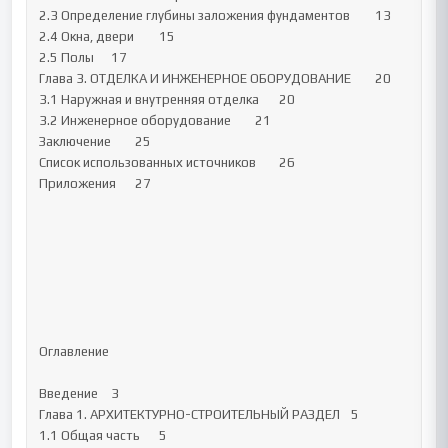
2.3 Определение глубины заложения фундаментов 	13

2.4 Окна, двери 	15

2.5 Полы 	17

Глава 3. ОТДЕЛКА И ИНЖЕНЕРНОЕ ОБОРУДОВАНИЕ 	20

3.1 Наружная и внутренняя отделка 	20

3.2 Инженерное оборудование 	21

Заключение 	25

Список использованных источников 	26

Приложения	27

Оглавление

Введение	3

Глава 1. АРХИТЕКТУРНО-СТРОИТЕЛЬНЫЙ РАЗДЕЛ 	5

1.1 Общая часть 	5
