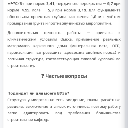
м²·°С/Вт
при норме
3,41
, чердачного перекрытия —
6,7
при
норме
4,95
, пола —
5,3
при норме
3,19
. Для фундамента
обоснована проектная глубина заложения
1,8 м
с учётом
промерзания грунта и противопучинистых мероприятий.
Дополнительная ценность работы — привязка к
климатическим условиям Омска, применение реальных
материалов каркасного дома (минеральная вата, ОСБ,
пароизоляция, ветрозащита, древесина хвойных пород) и
логичная структура, соответствующая типовой курсовой по
строительству.
❓ Частые вопросы
Подойдет ли для моего ВУЗа?
Структура универсальна: есть введение, главы, расчётные
разделы, заключение и список источников, поэтому работу
легко адаптировать под требования большинства
строительных кафедр.