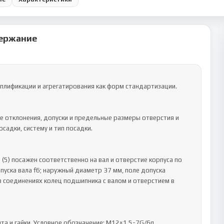
ержание
плификации и агрегатирования как форм стандартизации.

 отклонения, допуски и предельные размеры отверстия и 
садки, систему и тип посадки.

5) посажен соответственно на вал и отверстие корпуса по 
уска вала f6; наружный диаметр 37 мм, поле допуска 
в соединениях колец подшипника с валом и отверстием в 
 и гайки. Условное обозначение: M12×1,5-7G/6g.
