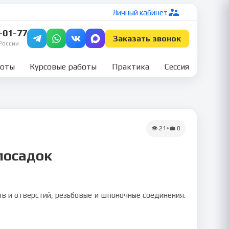
Личный кабинет
7-01-77
Заказать звонок
России
боты
Курсовые работы
Практика
Сессия
👁
21
•
💼
0
посадок
в и отверстий, резьбовые и шпоночные соединения.