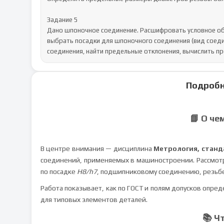
Задание 5

Дано шпоночное соединение. Расшифровать условное об
выбрать посадки для шпоночного соединения (вид соеди
соединения, найти предельные отклонения, вычислить пр
Подробн
📘 О че
В центре внимания — дисциплина
Метрология, станд
соединений, применяемых в машиностроении. Рассмот
по посадке
H8/h7
, подшипниковому соединению, резьб
Работа показывает, как по ГОСТ и полям допусков опре
для типовых элементов деталей.
📚 Ч