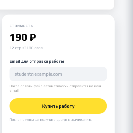
СТОИМОСТЬ
190 ₽
12 стр.
•
3180 слов
Email для отправки работы
После оплаты файл автоматически отправится на ваш
email.
Купить работу
После покупки вы получите доступ к скачиванию.