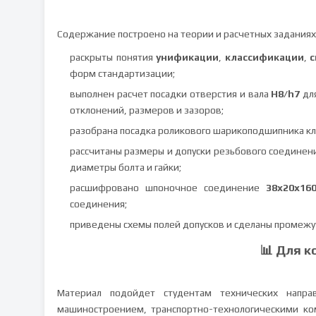
Содержание построено на теории и расчетных заданиях
раскрыты понятия
унификации
,
классификации
,
с
форм стандартизации;
выполнен расчет посадки отверстия и вала
H8/h7
для
отклонений, размеров и зазоров;
разобрана посадка роликового шарикоподшипника клас
рассчитаны размеры и допуски резьбового соедине
диаметры болта и гайки;
расшифровано шпоночное соединение
38x20x16
соединения;
приведены схемы полей допусков и сделаны промежу
📊 Для к
Материал подойдет студентам технических напра
машиностроением, транспортно-технологическими ко