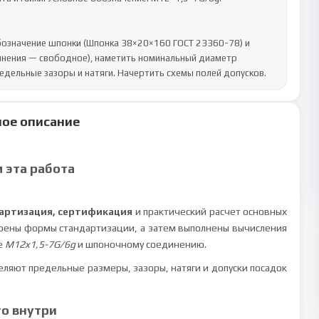
означение шпонки (Шпонка 38×20×160 ГОСТ 23360-78) и 
нения — свободное), наметить номинальный диаметр 
едельные зазоры и натяги. Начертить схемы полей допусков.
ое описание
м эта работа
артизация, сертификация
и практический расчет основных
рены формы стандартизации, а затем выполнены вычисления
е
M12x1,5-7G/6g
и шпоночному соединению.
деляют предельные размеры, зазоры, натяги и допуски посадок
то внутри