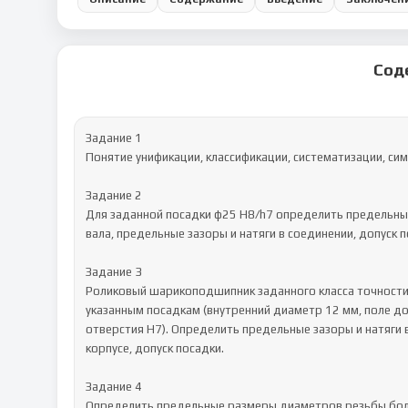
Сод
Задание 1

Понятие унификации, классификации, систематизации, сим
Задание 2

Для заданной посадки φ25 H8/h7 определить предельные
вала, предельные зазоры и натяги в соединении, допуск по
Задание 3

Роликовый шарикоподшипник заданного класса точности (
указанным посадкам (внутренний диаметр 12 мм, поле доп
отверстия H7). Определить предельные зазоры и натяги 
корпусе, допуск посадки.

Задание 4

Определить предельные размеры диаметров резьбы болта