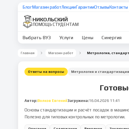
Блог
Магазин работ
Лекции
Гарантии
Отзывы
Контакты
НИКОЛЬСКИЙ
ПОМОЩЬ СТУДЕНТАМ
Выбрать ВУЗ
Услуги
Цены
Синергия
Главная
Магазин работ
Ответы на вопросы
Метрология и стандартизаци
Готовы
Автор:
Волков Евгений
Загружена:
16.04.2026 11:41
Основы стандартизации и расчёт посадок в машино
Полезно для типовых контрольных по метрологии.
Описание
Содержание
Введение
Заключен