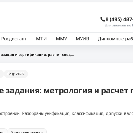
8 (495) 48
Для звонков по 
Росдистант
МТИ
ММУ
МУИВ
Дипломные ра
Метрология, стандартизация и сертификация: расчет соединений
я
Год:
2025
е задания: метрология и расчет 
строении. Разобраны унификация, классификация, допуски вало
ие
Характеристики