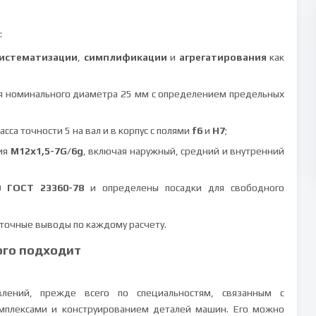
:
истематизации
,
симплификации
и
агрегатирования
как
 номинального диаметра 25 мм с определением предельных
са точности 5 на вал и в корпус с полями
f6
и
H7
;
ния
M12x1,5-7G/6g
, включая наружный, средний и внутренний
0 ГОСТ 23360-78
и определены посадки для свободного
точные выводы по каждому расчету.
ого подходит
влений, прежде всего по специальностям, связанным с
мплексами и конструированием деталей машин. Его можно