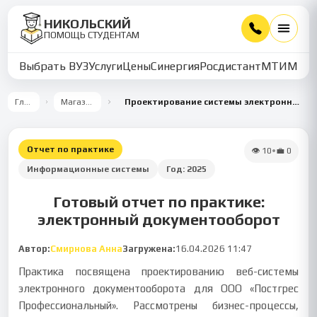
НИКОЛЬСКИЙ
ПОМОЩЬ СТУДЕНТАМ
Выбрать ВУЗ
Услуги
Цены
Синергия
Росдистант
МТИ
ММУ
Главная
Магазин работ
Проектирование системы электронного документооборота для ИТ-компании
Отчет по практике
👁
10
•
💼
0
Информационные системы
Год:
2025
Готовый отчет по практике:
электронный документооборот
Автор:
Смирнова Анна
Загружена:
16.04.2026 11:47
Практика посвящена проектированию веб-системы
электронного документооборота для ООО «Постгрес
Профессиональный». Рассмотрены бизнес-процессы,