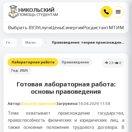
НИКОЛЬСКИЙ
ПОМОЩЬ СТУДЕНТАМ
Выбрать ВУЗ
Услуги
Цены
Синергия
Росдистант
МТИ
ММУ
Главная
Магазин работ
Правоведение: теории происхождения государства и трудовой договор
Лабораторная работа
Правоведение
👁
23
•
💼
0
Год:
2025
Готовая лабораторная работа:
основы правоведения
Автор:
Ковалёв Дмитрий
Загружена:
16.04.2026 11:58
Тема охватывает происхождение государства,
правоспособность физических и юридических лиц, а
также основные положения трудового договора. В