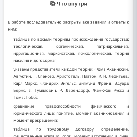
📚 Что внутри
В работе последовательно раскрыты все задания и ответы к
ним:
таблица по восьми теориям происхождения государства:
теологическая, органическая, патриархальная,
ирригационная, марксистская, психологическая, теория
насилия и договорная;
указаны представители каждой теории: Фома Аквинский,
Августин, Г. Спенсер, Аристотель, Платон, К. Н. Леонтьев,
Карл Маркс, Фридрих Энгельс, Зигмунд Фрейд, Эдуард
Бёрнс, Л. Гумплович, Р. Дарендорф, Жан-Жак Руссо и
Томас Гоббс;
сравнение правоспособности физического и
юридического лица: понятие, момент возникновения и
момент прекращения;
таблица по трудовому договору: определение,
существенные условия, срок, момент вступления в силу,