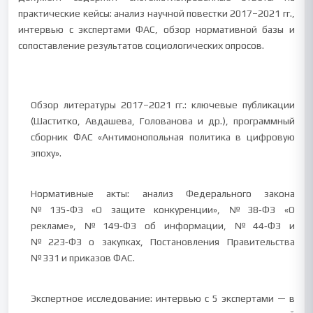
практические кейсы: анализ научной повестки 2017–2021 гг.,
интервью с экспертами ФАС, обзор нормативной базы и
сопоставление результатов социологических опросов.
Обзор литературы 2017–2021 гг.: ключевые публикации
(Шаститко, Авдашева, Голованова и др.), программный
сборник ФАС «Антимонопольная политика в цифровую
эпоху».
Нормативные акты: анализ Федерального закона
№135‑ФЗ «О защите конкуренции», №38‑ФЗ «О
рекламе», №149‑ФЗ об информации, №44‑ФЗ и
№223‑ФЗ о закупках, Постановления Правительства
№331 и приказов ФАС.
Экспертное исследование: интервью с 5 экспертами — в