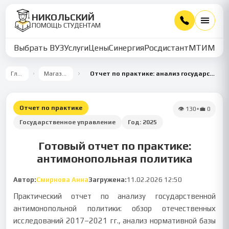
НИКОЛЬСКИЙ
ПОМОЩЬ СТУДЕНТАМ
Выбрать ВУЗ
Услуги
Цены
Синергия
Росдистант
МТИ
ММУ
Главная
Магазин работ
Отчет по практике: анализ государственной антимонопольной политики
Отчет по практике
👁
130
•
💼
0
Государственное управление
Год:
2025
Готовый отчет по практике:
антимонопольная политика
Автор:
Смирнова Анна
Загружена:
11.02.2026 12:50
Практический отчет по анализу государственной
антимонопольной политики: обзор отечественных
исследований 2017–2021 гг., анализ нормативной базы