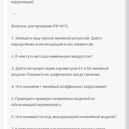
корреляции).

---

Вопросы для проверки (ПР №1):

1. Запишите вид парной линейной регрессии. Дайте 
определение всем входящим в нее элементам.

2. В чем суть метода наименьших квадратов?

3. Дайте интерпретацию параметров b1 и b0 линейной 
модели. Покажите их графическое представление.

4. Что оценивает линейный коэффициент корреляции?

5. Приведите примеры нелинейных моделей по 
объясняющей переменной x.

6. Что понимается под линеаризацией нелинейной модели?

7. Каким показателем характеризуется теснота связи 