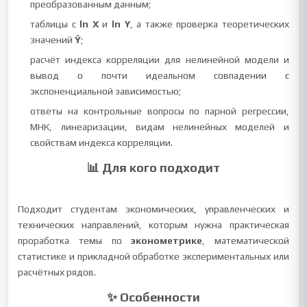
преобразованным данным;
таблицы с
ln X
и
ln Y
, а также проверка теоретических
значений
Ŷ
;
расчёт индекса корреляции для нелинейной модели и
вывод о почти идеальном совпадении с
экспоненциальной зависимостью;
ответы на контрольные вопросы по парной регрессии,
МНК, линеаризации, видам нелинейных моделей и
свойствам индекса корреляции.
📊 Для кого подходит
Подходит студентам экономических, управленческих и
технических направлений, которым нужна практическая
проработка темы по
эконометрике
, математической
статистике и прикладной обработке экспериментальных или
расчётных рядов.
✨ Особенности