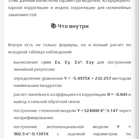
этим данным вычислены параметры моделей, коэффициент
парной корреляции и индекс корреляции для нелинейных
зависимостей.
📚 Что внутри
Внутри есть не только формулы, но и полный расчёт по
исходной таблице наблюдений:
вычисление сумм
Σx
,
Σy
,
Σx²
,
Σxy
для построения
линейной регрессии;
определение уравнения
Y = -5.4975X + 232.257
методом
наименьших квадратов;
расчёт линейного коэффициента корреляции
R ≈ -0.845
и
вывод о сильной обратной связи;
построение степенной модели
Y = 524000·X^-3.147
через
логарифмирование;
построение экспоненциальной модели
Y =
902.5·e^-0.1301X
с оценкой параметров по