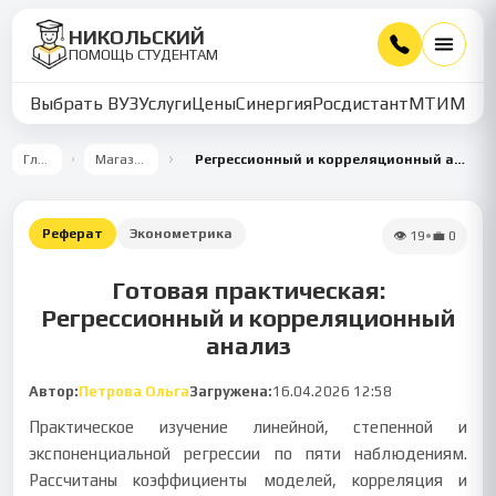
НИКОЛЬСКИЙ
ПОМОЩЬ СТУДЕНТАМ
Выбрать ВУЗ
Услуги
Цены
Синергия
Росдистант
МТИ
ММУ
Главная
Магазин работ
Регрессионный и корреляционный анализ нелинейной зависимости
Реферат
Эконометрика
👁
19
•
💼
0
Готовая практическая:
Регрессионный и корреляционный
анализ
Автор:
Петрова Ольга
Загружена:
16.04.2026 12:58
Практическое изучение линейной, степенной и
экспоненциальной регрессии по пяти наблюдениям.
Рассчитаны коэффициенты моделей, корреляция и