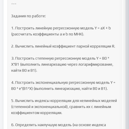
---

Задания по работе:

1. Построить линейную регрессионную модель Y = aX + b 
(рассчитать коэффициенты a и b по МНК).

2. Вычислить линейный коэффициент парной корреляции R.

3. Построить степенную регрессионную модель Y = B0 * 
X^B1 (выполнить линеаризацию через логарифмирование, 
найти B0 и B1).

4. Построить экспоненциальную регрессионную модель Y = 
B0 * e^(B1*X) (выполнить линеаризацию, найти B0 и B1).

5. Вычислить индексы корреляции для нелинейных моделей 
(степенной и экспоненциальной), сравнить их с линейным 
коэффициентом корреляции.

6. Определить наилучшую модель (на основе индекса 