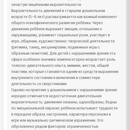
зачастую лишёнными выразительности.

Выразительность движений в старшем дошкольном 
возрасте (5–6 лет) рассматривается как важный компонент 
общего психофизического развития ребёнка. Через 
движения ребёнок выражает эмоции, отношение к 
окружающему, усваивает социальные роли, участвует в 
игре, общении, художественно-творческой деятельности 
(ритмика, танец, инсценировки, подвижные игры с 
образным сюжетом). Для детей с нарушениями зрения эта 
сфера особенно значима: компенсаторно возрастает роль 
телесно-двигательного опыта, мимики, жестов, общей 
пластики, которые становятся одним из средств выражения 
внутреннего состояния и включения в совместную 
деятельность со сверстниками.

Однако на практике у дошкольников с нарушениями зрения 
нередко отмечается недостаточная двигательная 
выразительность: движения скованы, однообразны, бедны 
по эмоциональной окраске; ребёнок испытывает трудности 
в передаче образа, настроения, характера персонажа в 
игре или музыкально-ритмическом упражнении. Это 
обусловлено рядом факторов: ограниченностью 