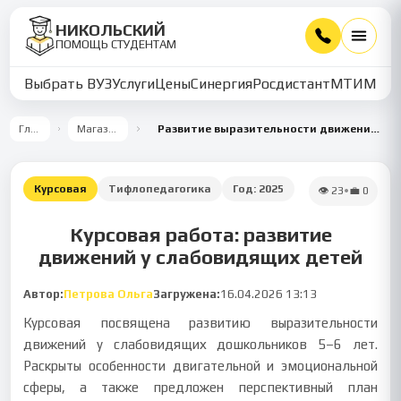
НИКОЛЬСКИЙ
ПОМОЩЬ СТУДЕНТАМ
Выбрать ВУЗ
Услуги
Цены
Синергия
Росдистант
МТИ
ММУ
Главная
Магазин работ
Развитие выразительности движений у дошкольников с нарушениями зрения
Курсовая
Тифлопедагогика
Год:
2025
👁
23
•
💼
0
Курсовая работа: развитие
движений у слабовидящих детей
Автор:
Петрова Ольга
Загружена:
16.04.2026 13:13
Курсовая посвящена развитию выразительности
движений у слабовидящих дошкольников 5–6 лет.
Раскрыты особенности двигательной и эмоциональной
сферы, а также предложен перспективный план