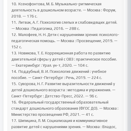
10.	Ксенофонтова, М. Б. Музыкально-ритмическая 
деятельность в дошкольном возрасте. — Москва : Форум, 
2018. — 176 с.

11.	Литвак, А. Г. Психология слепых и слабовидящих детей. 
— Москва : Педагогика, 2016. — 288 с.

12.	Малофеев, Н. Н. Дети с нарушениями зрения: психолого-
педагогическая помощь. — Москва : Просвещение, 2019. — 
152 с.

13.	Новикова, Т. Е. Коррекционная работа по развитию 
двигательной сферы у детей с ОВЗ : практическое пособие. 
— Екатеринбург : Урал. ун-т, 2020. — 104 с.

14.	Поддубный, В. И. Психология движений : учебное 
пособие. — Санкт-Петербург : Речь, 2019. — 224 с.

15.	Суворова, Н. Г. Развитие выразительности движений у 
детей дошкольного возраста : методика и упражнения. — 
Санкт-Петербург : Детство-Пресс, 2022. — 96 с.

16.	Федеральный государственный образовательный 
стандарт дошкольного образования (ФГОС ДО). — Москва : 
Министерство просвещения РФ, 2021. — 41 с.

17.	Шипицина, Л. М. Социализация и коммуникативное 
развитие детей с нарушениями зрения. — Москва : Владос, 