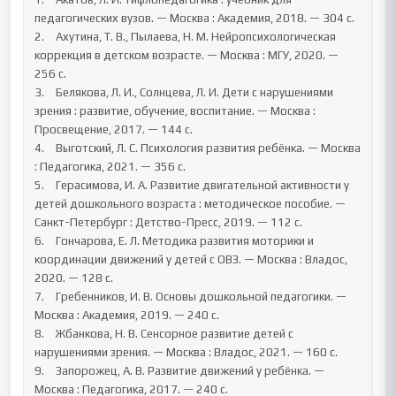
педагогических вузов. — Москва : Академия, 2018. — 304 с.

2.	Ахутина, Т. В., Пылаева, Н. М. Нейропсихологическая 
коррекция в детском возрасте. — Москва : МГУ, 2020. — 
256 с.

3.	Белякова, Л. И., Солнцева, Л. И. Дети с нарушениями 
зрения : развитие, обучение, воспитание. — Москва : 
Просвещение, 2017. — 144 с.

4.	Выготский, Л. С. Психология развития ребёнка. — Москва 
: Педагогика, 2021. — 356 с.

5.	Герасимова, И. А. Развитие двигательной активности у 
детей дошкольного возраста : методическое пособие. — 
Санкт-Петербург : Детство-Пресс, 2019. — 112 с.

6.	Гончарова, Е. Л. Методика развития моторики и 
координации движений у детей с ОВЗ. — Москва : Владос, 
2020. — 128 с.

7.	Гребенников, И. В. Основы дошкольной педагогики. — 
Москва : Академия, 2019. — 240 с.

8.	Жбанкова, Н. В. Сенсорное развитие детей с 
нарушениями зрения. — Москва : Владос, 2021. — 160 с.

9.	Запорожец, А. В. Развитие движений у ребёнка. — 
Москва : Педагогика, 2017. — 240 с.
