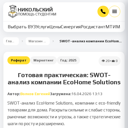
НИКОЛЬСКИЙ
ПОМОЩЬ СТУДЕНТАМ
Выбрать ВУЗ
Услуги
Цены
Синергия
Росдистант
МТИ
ММУ
Главная
Магазин работ
SWOT-анализ компании EcoHome Solutions
Реферат
Маркетинг
Год:
2025
👁
20
•
💼
0
Готовая практическая: SWOT-
анализ компании EcoHome Solutions
Автор:
Волков Евгений
Загружена:
16.04.2026 13:13
SWOT-анализ EcoHome Solutions, компании с eco-friendly
товарами для дома. Раскрыты сильные и слабые стороны,
рыночные возможности и угрозы, а также стратегические
шаги по росту и расширению.