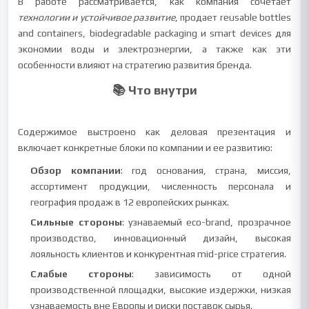
В работе рассматривается, как компания сочетает
технологии и устойчивое развитие
, продает reusable bottles
and containers, biodegradable packaging и smart devices для
экономии воды и электроэнергии, а также как эти
особенности влияют на стратегию развития бренда.
📚 Что внутри
Содержимое выстроено как деловая презентация и
включает конкретные блоки по компании и ее развитию:
Обзор компании
: год основания, страна, миссия,
ассортимент продукции, численность персонала и
география продаж в 12 европейских рынках.
Сильные стороны
: узнаваемый eco-brand, прозрачное
производство, инновационный дизайн, высокая
лояльность клиентов и конкурентная mid-price стратегия.
Слабые стороны
: зависимость от одной
производственной площадки, высокие издержки, низкая
узнаваемость вне Европы и риски поставок сырья.