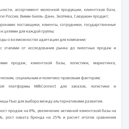
ьности, ассортимент молочной продукции, клиентская база,
e Россия, Вимм-Билль-Данн, ЭкоНива, Савушкин продукт;
ронами: поставщики, клиенты, сотрудники, государственные
и целями для каждой группы;
оды о возможностях адаптации для компании;
» с этапами от исследования рынка до пилотных продаж и
ями продаж, клиентской базы, логистики, маркетинга,
ческим, социальным и политико-правовым факторам;
й платформы MilkConnect для заказов, логистики и
ицы Пью для выбора между альтернативами развития.
рост продаж на 8%, увеличение активной клиентской базы на
, рост охвата бренда на 25% и расчет итогов сравнения