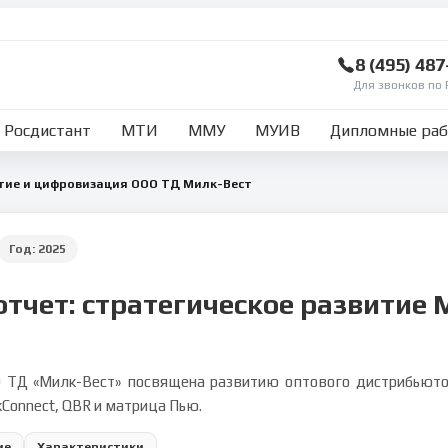
8 (495) 48
Для звонков по 
Росдистант
МТИ
ММУ
МУИВ
Дипломные ра
тие и цифровизация ООО ТД Милк-Вест
Год:
2025
отчет: стратегическое развитие 
 ТД «Милк-Вест» посвящена развитию оптового дистрибьютора
kConnect, QBR и матрица Пью.
ие
Характеристики