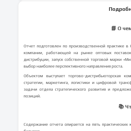
Подробн
📘 О че
Отчет подготовлен по производственной практике в 
компании, работающей на рынке оптовых поставо
дистрибуции, запуск собственной торговой марки «Ми
выбор наиболее перспективного направления роста.
Объектом выступает торгово-дистрибьюторская к
стратегии, маркетинга, логистики и цифровой тран
задачи отдела стратегического развития и предлож
позиций.
📚 Ч
Содержание отчета опирается на пять практических 