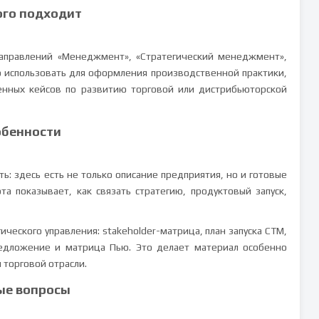
ого подходит
направлений «Менеджмент», «Стратегический менеджмент»,
но использовать для оформления производственной практики,
венных кейсов по развитию торговой или дистрибьюторской
обенности
ь: здесь есть не только описание предприятия, но и готовые
та показывает, как связать стратегию, продуктовый запуск,
ического управления: stakeholder-матрица, план запуска СТМ,
едложение и матрица Пью. Это делает материал особенно
 торговой отрасли.
ые вопросы