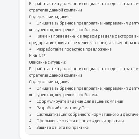
Вы работаете в должности специалиста отдела стратегич
стратегии данной компании

Содержание задания:

•	Опишите выбранное предприятие: направления деятельности, продукцию, клиентов, ситуацию на рынке, 
конкурентов, внутренние проблемы. 

•	Какие из приведенных в первом разделе факторов внешней среды оказывают наибольшее влияние на ваше 
предприятие (описать не менее четырех) и каким образом
•	Разработайте проектное предложение

Кейс №5

Описание ситуации:

Вы работаете в должности специалиста отдела стратегич
стратегии данной компании

Содержание задания:

•	Опишите выбранное предприятие: направления деятельности, продукцию, клиентов, ситуацию на рынке, 
конкурентов, внутренние проблемы. 

•	Сформулируйте ви́дение для вашей компании

•	Разработайте матрицу Пью

3.	Систематизация собранного нормативного и фактического материала.

4.	Оформление отчета о прохождении практики.

5.	Защита отчета по практике.