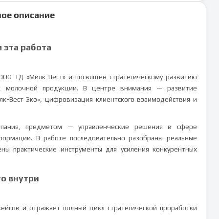
ое описание
м эта работа
ООО ТД «Милк-Вест» и посвящен стратегическому развитию
к молочной продукции. В центре внимания — развитие
лк-Вест Эко», цифровизация клиентского взаимодействия и
омпания, предметом — управленческие решения в сфере
сформации. В работе последовательно разобраны реальные
ены практические инструменты для усиления конкурентных
то внутри
кейсов и отражает полный цикл стратегической проработки