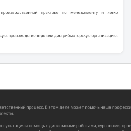
й производственной практике по менеджменту и легко
овую, производственную или дистрибьюторскую организацию,
ветственный процесс. В этом деле может помочь наша професси
роекты.
консультация и помощь с дипломными работами, курсовыми, про