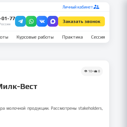
Личный кабинет
7-01-77
Заказать звонок
России
боты
Курсовые работы
Практика
Сессия
👁
10
•
💼
0
Милк-Вест
 молочной продукции. Рассмотрены stakeholders,