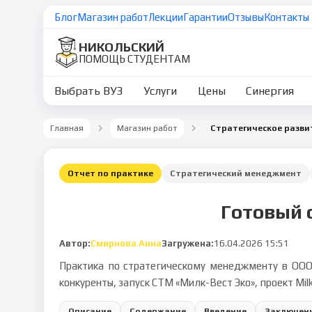
Блог
Магазин работ
Лекции
Гарантии
Отзывы
Контакты
НИКОЛЬСКИЙ
ПОМОЩЬ СТУДЕНТАМ
Выбрать ВУЗ
Услуги
Цены
Синергия
Главная
Магазин работ
Стратегическое разви
Отчет по практике
Стратегический менеджмент
Готовый 
Автор:
Смирнова Анна
Загружена:
16.04.2026 15:51
Практика по стратегическому менеджменту в ООО
конкуренты, запуск СТМ «Милк-Вест Эко», проект Mil
Описание
Содержание
Введение
Заключен