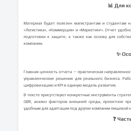
📊 Для к
Материал будет полезен магистрантам и студентам 
«Логистика», «Коммерция» и «Маркетинг». Отчет удоб
подготовки к защите, а также как основу для собст
компании.
✨ Ос
Главная ценность отчета — практическая направленност
управленческие решения для реального бизнеса. Рабо
цифровизацию и KPI в единую модель развития.
В тексте присутствуют конкретные инструменты стратег
QBR, анализ факторов внешней среды, проектное пр
удобным для адаптации под другие компании пищевой и
❓ Част