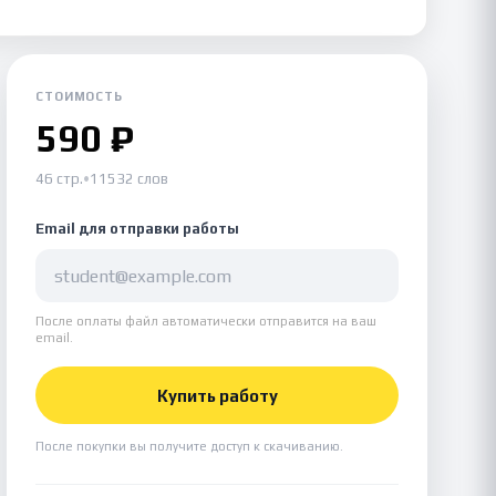
СТОИМОСТЬ
590 ₽
46 стр.
•
11532 слов
Email для отправки работы
После оплаты файл автоматически отправится на ваш
email.
Купить работу
После покупки вы получите доступ к скачиванию.