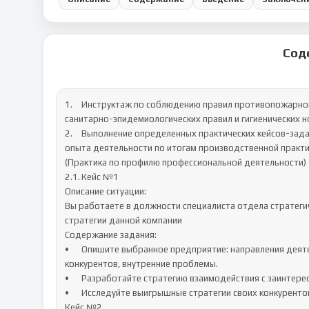
Сод
1.	Инструктаж по соблюдению правил противопожарной безопасности, правил охраны труда, техники безопасности, 
санитарно-эпидемиологических правил и гигиенических н
2.	Выполнение определенных практических кейсов-задач, необходимых для оценки знаний, умений, навыков и (или) 
опыта деятельности по итогам производственной практик
(Практика по профилю профессиональной деятельности)

2.1.	Кейс №1

Описание ситуации:

Вы работаете в должности специалиста отдела стратегич
стратегии данной компании

Содержание задания:

•	Опишите выбранное предприятие: направления деятельности, продукцию, клиентов, ситуацию на рынке, 
конкурентов, внутренние проблемы. 

•	Разработайте стратегию взаимодействия с заинтересованными сторонами 

•	Исследуйте выигрышные стратегии своих конкурентов с помощью

Кейс №2
