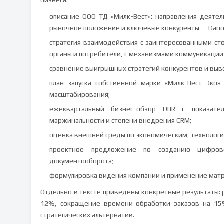
бизнеса:
описание ООО ТД «Милк-Вест»: направления деятел
рыночное положение и ключевые конкуренты — Danon
стратегия взаимодействия с заинтересованными сто
органы и потребители, с механизмами коммуникации 
сравнение выигрышных стратегий конкурентов и выв
план запуска собственной марки «Милк-Вест Эко
масштабирования;
ежеквартальный бизнес-обзор QBR с показател
маржинальности и степени внедрения CRM;
оценка внешней среды по экономическим, технологи
проектное предложение по созданию цифрово
документооборота;
формулировка видения компании и применение матр
Отдельно в тексте приведены конкретные результаты: 
12%, сокращение времени обработки заказов на 15%
стратегических альтернатив.