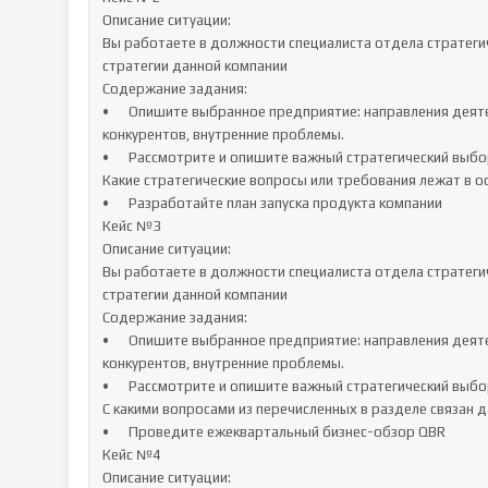
Описание ситуации:

Вы работаете в должности специалиста отдела стратегич
стратегии данной компании

Содержание задания:

•	Опишите выбранное предприятие: направления деятельности, продукцию, клиентов, ситуацию на рынке, 
конкурентов, внутренние проблемы. 

•	Рассмотрите и опишите важный стратегический выбор, который пришлось совершить выбранной вами организации. 
Какие стратегические вопросы или требования лежат в о
•	Разработайте план запуска продукта компании

Кейс №3

Описание ситуации:

Вы работаете в должности специалиста отдела стратегич
стратегии данной компании

Содержание задания:

•	Опишите выбранное предприятие: направления деятельности, продукцию, клиентов, ситуацию на рынке, 
конкурентов, внутренние проблемы. 

•	Рассмотрите и опишите важный стратегический выбор, который пришлось совершить выбранной вами организации. 
С какими вопросами из перечисленных в разделе связан 
•	Проведите ежеквартальный бизнес-обзор QBR

Кейс №4

Описание ситуации:
