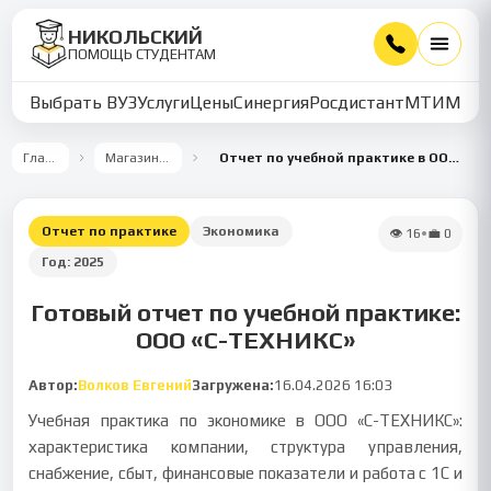
НИКОЛЬСКИЙ
ПОМОЩЬ СТУДЕНТАМ
Выбрать ВУЗ
Услуги
Цены
Синергия
Росдистант
МТИ
ММУ
Главная
Магазин работ
Отчет по учебной практике в ООО «С-ТЕХНИКС»
Отчет по практике
Экономика
👁
16
•
💼
0
Год:
2025
Готовый отчет по учебной практике:
ООО «С-ТЕХНИКС»
Автор:
Волков Евгений
Загружена:
16.04.2026 16:03
Учебная практика по экономике в ООО «С-ТЕХНИКС»:
характеристика компании, структура управления,
снабжение, сбыт, финансовые показатели и работа с 1С и