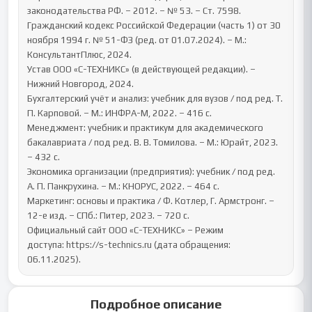
законодательства РФ. – 2012. – № 53. – Ст. 7598.

Гражданский кодекс Российской Федерации (часть 1) от 30 
ноября 1994 г. № 51-ФЗ (ред. от 01.07.2024). – М.: 
КонсультантПлюс, 2024.

Устав ООО «С-ТЕХНИКС» (в действующей редакции). – 
Нижний Новгород, 2024.

Бухгалтерский учёт и анализ: учебник для вузов / под ред. Т. 
П. Карповой. – М.: ИНФРА-М, 2022. – 416 с.

Менеджмент: учебник и практикум для академического 
бакалавриата / под ред. В. В. Томилова. – М.: Юрайт, 2023. 
– 432 с.

Экономика организации (предприятия): учебник / под ред. 
А. П. Панкрухина. – М.: КНОРУС, 2022. – 464 с.

Маркетинг: основы и практика / Ф. Котлер, Г. Армстронг. – 
12-е изд. – СПб.: Питер, 2023. – 720 с.

Официальный сайт ООО «С-ТЕХНИКС» – Режим 
доступа: https://s-technics.ru (дата обращения: 
06.11.2025).
Подробное описание