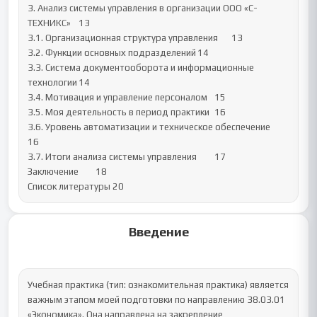
3. Анализ системы управления в организации ООО «С-
ТЕХНИКС»	13

3.1. Организационная структура управления	13

3.2. Функции основных подразделений	14

3.3. Система документооборота и информационные 
технологии	14

3.4. Мотивация и управление персоналом	15

3.5. Моя деятельность в период практики	16

3.6. Уровень автоматизации и техническое обеспечение	
16

3.7. Итоги анализа системы управления	17

Заключение	18

Список литературы	20
Введение
Учебная практика (тип: ознакомительная практика) является 
важным этапом моей подготовки по направлению 38.03.01 
«Экономика». Она направлена на закрепление 