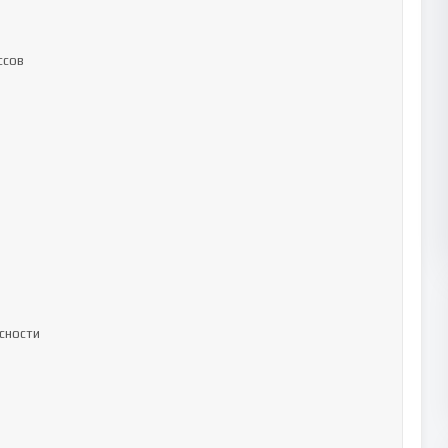
сов

ности
