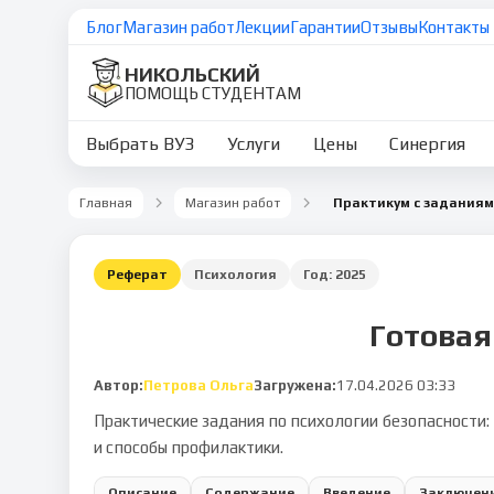
Блог
Магазин работ
Лекции
Гарантии
Отзывы
Контакты
НИКОЛЬСКИЙ
ПОМОЩЬ СТУДЕНТАМ
Выбрать ВУЗ
Услуги
Цены
Синергия
Главная
Магазин работ
Реферат
Психология
Год:
2025
Готовая
Автор:
Петрова Ольга
Загружена:
17.04.2026 03:33
Практические задания по психологии безопасности:
и способы профилактики.
Описание
Содержание
Введение
Заключен