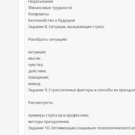
Недосыпание

Финансовые трудности

Конфликты

Беспокойство о будущем

Задание 8. Ситуации, вызывающие стресс

Разобрать ситуацию:

интуиция;

мысли;

чувства;

действия;

поведение;

вывод.

Задание 9. Стрессогенные факторы и способы их преодол
Рассмотреть:

примеры стрессов в профессиях;

методы преодоления.

Задание 10. Оптимизация социально-психологического кл