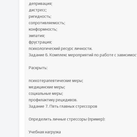
депривация;

дистресс;

ригидность;

сопротивляемость;

конформность;

эмпатия;

фрустрация;

психологический ресурс личности.

Задание 6. Комплекс мероприятий по работе с зависимос
Раскрыть:

психотерапевтические меры;

медицинские меры;

социальные меры;

профилактику рецидивов.

Задание 7. Пять главных стрессоров

Определить личные стрессоры (пример):

Учебная нагрузка
