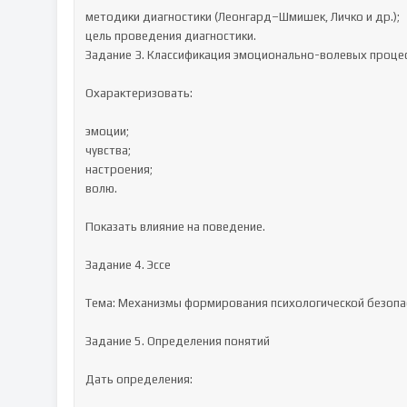
методики диагностики (Леонгард–Шмишек, Личко и др.);

цель проведения диагностики.

Задание 3. Классификация эмоционально-волевых процес
Охарактеризовать:

эмоции;

чувства;

настроения;

волю.

Показать влияние на поведение.

Задание 4. Эссе

Тема: Механизмы формирования психологической безопас
Задание 5. Определения понятий

Дать определения:
