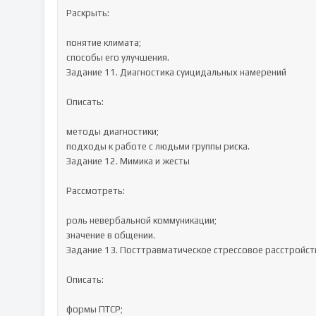
Раскрыть:

понятие климата;

способы его улучшения.

Задание 11. Диагностика суицидальных намерений

Описать:

методы диагностики;

подходы к работе с людьми группы риска.

Задание 12. Мимика и жесты

Рассмотреть:

роль невербальной коммуникации;

значение в общении.

Задание 13. Посттравматическое стрессовое расстройств
Описать:

формы ПТСР;
