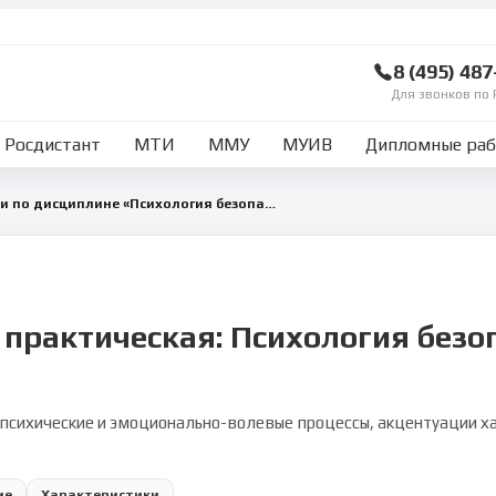
8 (495) 48
Для звонков по 
Росдистант
МТИ
ММУ
МУИВ
Дипломные ра
Практикум с заданиями по дисциплине «Психология безопасности»
 практическая: Психология безо
 психические и эмоционально-волевые процессы, акцентуации х
ие
Характеристики