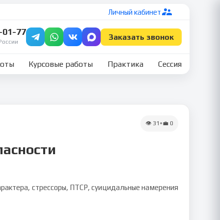
Личный кабинет
7-01-77
Заказать звонок
России
боты
Курсовые работы
Практика
Сессия
👁
31
•
💼
0
пасности
арактера, стрессоры, ПТСР, суицидальные намерения