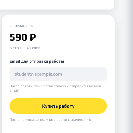
СТОИМОСТЬ
590 ₽
6 стр.
•
1340 слов
Email для отправки работы
После оплаты файл автоматически отправится на ваш
email.
Купить работу
После покупки вы получите доступ к скачиванию.