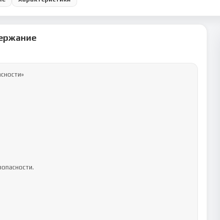
ержание
сности»

опасности.
