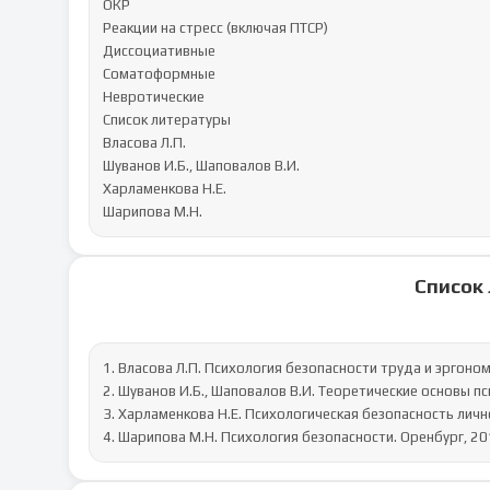
ОКР

Реакции на стресс (включая ПТСР)

Диссоциативные

Соматоформные

Невротические

Список литературы

Власова Л.П.

Шуванов И.Б., Шаповалов В.И.

Харламенкова Н.Е.

Шарипова М.Н.
Список
1. Власова Л.П. Психология безопасности труда и эргоном
2. Шуванов И.Б., Шаповалов В.И. Теоретические основы пс
3. Харламенкова Н.Е. Психологическая безопасность личнос
4. Шарипова М.Н. Психология безопасности. Оренбург, 20