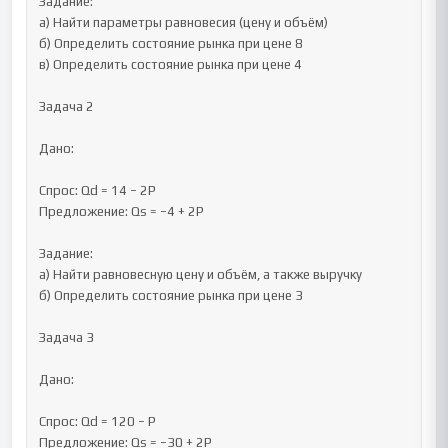
Задание:

а) Найти параметры равновесия (цену и объём)

б) Определить состояние рынка при цене 8

в) Определить состояние рынка при цене 4

Задача 2

Дано:

Спрос: Qd = 14 − 2P

Предложение: Qs = −4 + 2P

Задание:

а) Найти равновесную цену и объём, а также выручку

б) Определить состояние рынка при цене 3

Задача 3

Дано:

Спрос: Qd = 120 − P

Предложение: Qs = −30 + 2P
