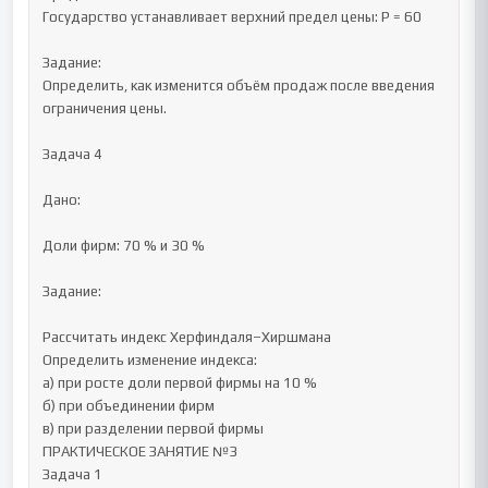
Государство устанавливает верхний предел цены: P = 60

Задание:

Определить, как изменится объём продаж после введения 
ограничения цены.

Задача 4

Дано:

Доли фирм: 70 % и 30 %

Задание:

Рассчитать индекс Херфиндаля–Хиршмана

Определить изменение индекса:

а) при росте доли первой фирмы на 10 %

б) при объединении фирм

в) при разделении первой фирмы

ПРАКТИЧЕСКОЕ ЗАНЯТИЕ №3

Задача 1
