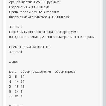
Аренда квартиры: 25 000 руб./мес

Сбережения: 4 000 000 руб.

Процент по вкладу: 12 % годовых

Квартиру можно купить за 4 000 000 руб.

Задание:

Определить, выгодно ли покупать квартиру или 
продолжать снимать, учитывая альтернативные издержки.

ПРАКТИЧЕСКОЕ ЗАНЯТИЕ №2

Задача 1

Дано:

Цена	Объём предложения	Объём спроса

2	8	34

4	14	24

5	18	18

8	24	8

11	32	2
