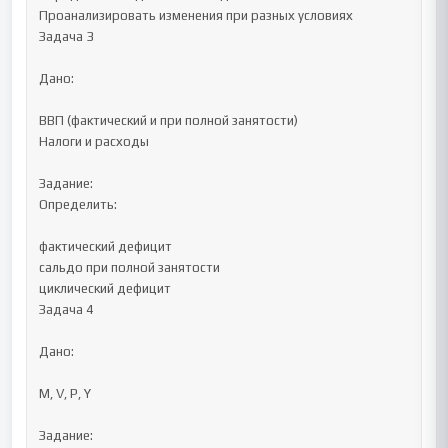
Проанализировать изменения при разных условиях

Задача 3

Дано:

ВВП (фактический и при полной занятости)

Налоги и расходы

Задание:

Определить:

фактический дефицит

сальдо при полной занятости

циклический дефицит

Задача 4

Дано:

M, V, P, Y

Задание:
