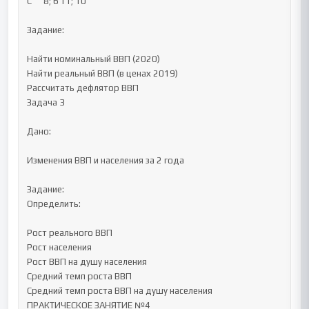
C	8; 6	11; 10

Задание:

Найти номинальный ВВП (2020)

Найти реальный ВВП (в ценах 2019)

Рассчитать дефлятор ВВП

Задача 3

Дано:

Изменения ВВП и населения за 2 года

Задание:

Определить:

Рост реального ВВП

Рост населения

Рост ВВП на душу населения

Средний темп роста ВВП

Средний темп роста ВВП на душу населения

ПРАКТИЧЕСКОЕ ЗАНЯТИЕ №4
