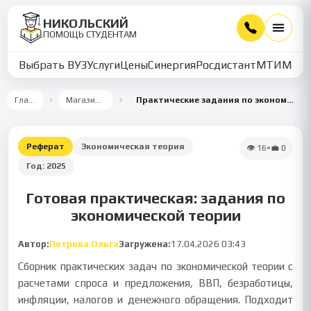
НИКОЛЬСКИЙ
ПОМОЩЬ СТУДЕНТАМ
Выбрать ВУЗ
Услуги
Цены
Синергия
Росдистант
МТИ
ММУ
Главная
Магазин работ
Практические задания по экономической теории
Реферат
Экономическая теория
👁
16
•
💼
0
Год:
2025
Готовая практическая: задания по
экономической теории
Автор:
Петрова Ольга
Загружена:
17.04.2026 03:43
Сборник практических задач по экономической теории с
расчетами спроса и предложения, ВВП, безработицы,
инфляции, налогов и денежного обращения. Подходит