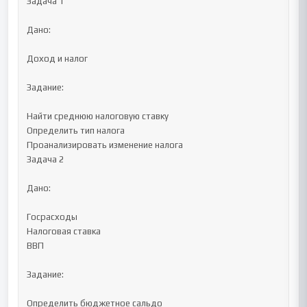
Задача 1

Дано:

Доход и налог

Задание:

Найти среднюю налоговую ставку

Определить тип налога

Проанализировать изменение налога

Задача 2

Дано:

Госрасходы

Налоговая ставка

ВВП

Задание:

Определить бюджетное сальдо
