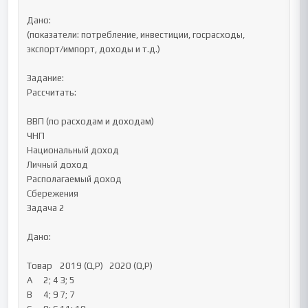
Дано:

(показатели: потребление, инвестиции, госрасходы, 
экспорт/импорт, доходы и т.д.)

Задание:

Рассчитать:

ВВП (по расходам и доходам)

ЧНП

Национальный доход

Личный доход

Располагаемый доход

Сбережения

Задача 2

Дано:

Товар	2019 (Q,P)	2020 (Q,P)

A	2; 4	3; 5

B	4; 9	7; 7
