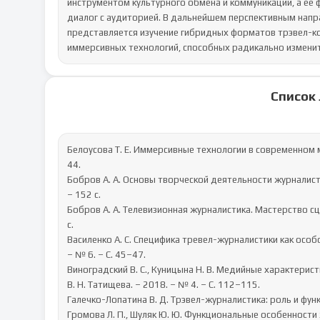
инструментом культурного обмена и коммуникации, а её
диалог с аудиторией. В дальнейшем перспективным напра
представляется изучение гибридных форматов трэвел-ко
иммерсивных технологий, способных радикально изменит
Список
Белоусова Т. Е. Иммерсивные технологии в современном 
44.

Бобров А. А. Основы творческой деятельности журналиста
– 152 с.

Бобров А. А. Телевизионная журналистика. Мастерство сце
с.

Василенко А. С. Специфика тревел-журналистики как особ
– № 6. – С. 45–47.

Виноградский В. С., Куницына Н. В. Медийные характерист
В. Н. Татищева. – 2018. – № 4. – С. 112–115.

Галечко-Лопатина В. Д. Трэвел-журналистика: роль и функц
Громова Л. П., Шуляк Ю. Ю. Функциональные особенности 