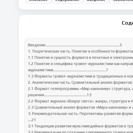
Сод
Введение………………………………………………………………………..3

1. Теоретическая часть. Понятие и особенности фор
1.1 Понятие и сущность формата в печатных и электронн
1.2 Понятие и специфика трэвел-журналистики как напра
журналистики…………………………………………………..7

1.3 Форматы трэвел-журналистики в традиционных и нов
2. Аналитическая часть. Сравнительный анализ форм
2.1 Формат телепрограммы «Мир наизнанку»: структура, 
решения………………………………….……..13

2.2 Формат журнала «Вокруг света»: жанры, структур
2.3 Сравнительный анализ форматов «Мира наизнанку
3. Рекомендательная часть. Перспективы развития 
….21

3.1 Тенденции развития мультимедийных форматов в 
3.2 Рекомендации по созданию современного трэвел-ко