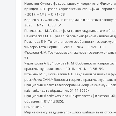
Известия Южного федерального университета. Филологичес
Кривцов Н. В. Трэвел-журналистика: специфика направлен
– 2017. – № 3. – С. 71–78.

Корнев М. С. Фактчекинг: от термина и понятия к словоуп
2020. – № 2. – С. 58–61.

Паниковская М. А. Специфика трэвел-журналистики в блого
Паниковская М. А. Тревел-блогинг как феномен новой меди
Романова Е. Н. Типологические особенности трэвел-журна
университета. Серия 9. – 2017. – № 4. – С. 128–130.

Фролова Н. М. Трансформация жанров трэвел-журналистик
51.

Чернышова А. В., Фролова Н. М. Особенности жанров фот
практики журналистики. – 2018. – № 4. – С. 56–59.

Штейман М. С., Покачалова А. В. Тенденции развития и 
российских СМИ // Вопросы теории и практики журналистик
Официальный сайт телепрограммы «Мир наизнанку» [Электр
naiznanku (дата обращения: 01.11.2025).

Официальный сайт журнала «Вокруг света» [Электронный ре
обращения: 01.11.2025).

Приложение

Мир наизнанку: ведущему пришлось шабашить на стройке