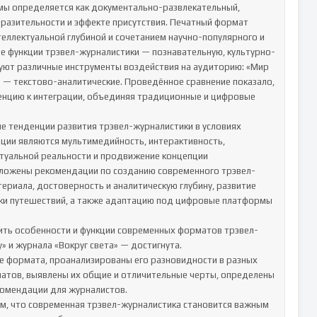
мы определяется как документально-развлекательный, 
разительности и эффекте присутствия. Печатный формат 
теллектуальной глубиной и сочетанием научно-популярного и 
е функции трэвел-журналистики — познавательную, культурно-
уют различные инструменты воздействия на аудиторию: «Мир 
» — текстово-аналитические. Проведённое сравнение показало, 
нцию к интеграции, объединяя традиционные и цифровые 
е тенденции развития трэвел-журналистики в условиях 
ии являются мультимедийность, интерактивность, 
ртуальной реальности и продвижение концепции 
едложены рекомендации по созданию современного трэвел-
риала, достоверность и аналитическую глубину, развитие 
ики путешествий, а также адаптацию под цифровые платформы 
ить особенности и функции современных форматов трэвел-
 и журнала «Вокруг света» — достигнута.

е формата, проанализированы его разновидности в разных 
тов, выявлены их общие и отличительные черты, определены 
омендации для журналистов.

м, что современная трэвел-журналистика становится важным 