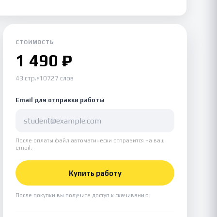
СТОИМОСТЬ
1 490 ₽
43 стр.
•
10727 слов
Email для отправки работы
После оплаты файл автоматически отправится на ваш
email.
Купить работу
После покупки вы получите доступ к скачиванию.