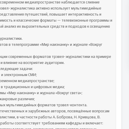
в современном медиапространстве наблюдается слияние 
эвел-журналистика активно использует мультимедийные 
редставления путешествий, повышает интерактивность и 
чимость и классические форматы — телевизионные программы и 
ый анализ их выразительных средств и подходов к освещению 
рналистики.

ов в телепрограмме «Мир наизнанку» и журнале «Вокруг 
кции современных форматов трэвел-журналистики на примере 
и влияние на восприятие аудитории.

ледующие задачи:

 и электронным СМИ;

временном медиапространстве;

 в традиционных и цифровых медиа;

ы «Мир наизнанку» и журнала «Вокруг света»;

жанровые различия;

ых мультимедийных форматов трэвел-контента.

течественных и зарубежных авторов, посвящённые вопросам 
стики, в частности работы А. Боброва, Н. Кривцова, В. 
й работы соответствует требованиям кафедры и включает: 