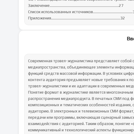
Заключение……………………………………………………………….….27

Список использованных источников………………………………...…..3
Приложения……………………………………………………………...…..32
Вв
Современная трэвел-журналистика представляет собой 
медиапространства, объединяющее элементы информацио
функций средств массовой информации. В условиях цифр
контента аудитория предъявляет новые требования к по
трэвел-журналистики и их адаптации в современных меди
Понятие формат в журналистике является многозначным и
распространения медиапродукта. В печатных СМИ под ф
композиционных и тематических особенностей издания, 
аудиторию. В электронных и телевизионных СМИ формат, к
передачи или программы, включающая сценарный замысел,
взаимодействия с аудиторией. Таким образом, понятие 
коммуникативный и технологический аспекты функционир