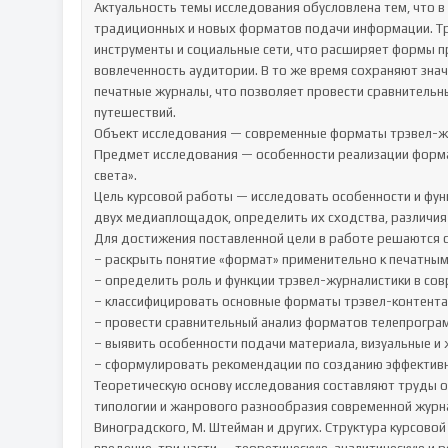
Актуальность темы исследования обусловлена тем, что 
традиционных и новых форматов подачи информации. Тр
инструменты и социальные сети, что расширяет формы п
вовлеченность аудитории. В то же время сохраняют зна
печатные журналы, что позволяет провести сравнительн
путешествий.

Объект исследования — современные форматы трэвел-жу
Предмет исследования — особенности реализации формат
света».

Цель курсовой работы — исследовать особенности и фун
двух медиаплощадок, определить их сходства, различия 
Для достижения поставленной цели в работе решаются с
– раскрыть понятие «формат» применительно к печатным
– определить роль и функции трэвел-журналистики в со
– классифицировать основные форматы трэвел-контента
– провести сравнительный анализ форматов телепрограмм
– выявить особенности подачи материала, визуальные и 
– сформулировать рекомендации по созданию эффективн
Теоретическую основу исследования составляют труды о
типологии и жанрового разнообразия современной журнали
Виноградского, М. Штейман и других. Структура курсово