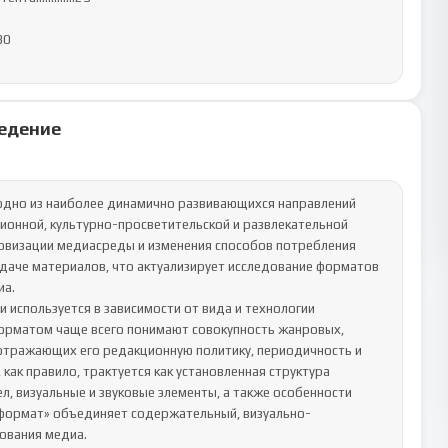
0

едение
одно из наиболее динамично развивающихся направлений 
нной, культурно-просветительской и развлекательной 
овизации медиасреды и изменения способов потребления 
даче материалов, что актуализирует исследование форматов 
а.

 используется в зависимости от вида и технологии 
орматом чаще всего понимают совокупность жанровых, 
отражающих его редакционную политику, периодичность и 
ак правило, трактуется как установленная структура 
 визуальные и звуковые элементы, а также особенности 
«формат» объединяет содержательный, визуально-
ования медиа.
