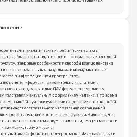
рекомендательную, заключение, список использованных 
лючение
ретические, аналитические и практические аспекты 
стики. Анализ показал, что понятие формат является одной 
труктуру, жанровые особенности и способы взаимодействия 
пность содержательных, визуальных и коммуникативных 
о место в информационном пространстве.

ание понятия «формат» применительно к печатным и 
ановлено, что для печатных СМИ формат определяется 
ем изложения и визуальным оформлением издания, в то время 
, композицией, аудиовизуальными средствами и технологией 
истики как самостоятельного направления современной 
о-просветительские и эстетические функции. Выявлено, что 
 она сочетает элементы документальности, эмоциональности 
 и коммуникативную миссию.

ительный анализ форматов телепрограммы «Мир наизнанку» и 