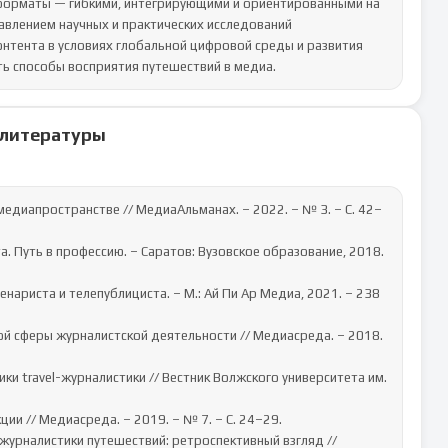
 форматы — гибкими, интегрирующими и ориентированными на 
влением научных и практических исследований 
нтента в условиях глобальной цифровой среды и развития 
ь способы восприятия путешествий в медиа.
 литературы
медиапространстве // МедиаАльманах. – 2022. – № 3. – С. 42–
. Путь в профессию. – Саратов: Вузовское образование, 2018. 
нариста и телепублициста. – М.: Ай Пи Ар Медиа, 2021. – 238 
ой сферы журналистской деятельности // Медиасреда. – 2018. 
ики travel-журналистики // Вестник Волжского университета им. 
ии // Медиасреда. – 2019. – № 7. – С. 24–29.

журналистики путешествий: ретроспективный взгляд // 