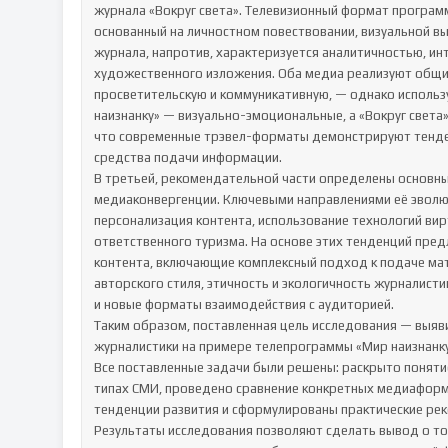
журнала «Вокруг света». Телевизионный формат програм
основанный на личностном повествовании, визуальной вы
журнала, напротив, характеризуется аналитичностью, ин
художественного изложения. Оба медиа реализуют общи
просветительскую и коммуникативную, — однако использ
наизнанку» — визуально-эмоциональные, а «Вокруг света
что современные трэвел-форматы демонстрируют тенде
средства подачи информации.

В третьей, рекомендательной части определены основны
медиаконвергенции. Ключевыми направлениями её эволюц
персонализация контента, использование технологий ви
ответственного туризма. На основе этих тенденций пр
контента, включающие комплексный подход к подаче мате
авторского стиля, этичность и экологичность журналист
и новые форматы взаимодействия с аудиторией.

Таким образом, поставленная цель исследования — выяв
журналистики на примере телепрограммы «Мир наизнанку»
Все поставленные задачи были решены: раскрыто поняти
типах СМИ, проведено сравнение конкретных медиаформа
тенденции развития и сформулированы практические рек
Результаты исследования позволяют сделать вывод о то