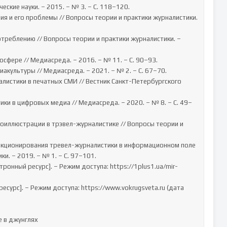
кие науки. – 2015. – № 3. – С. 118–120.

ия и его проблемы // Вопросы теории и практики журналистики. 
отреблению // Вопросы теории и практики журналистики. – 
сфере // Медиасреда. – 2016. – № 11. – С. 90–93.

акультуры // Медиасреда. – 2021. – № 2. – С. 67–70.

листики в печатных СМИ // Вестник Санкт-Петербургского 
и в цифровых медиа // Медиасреда. – 2020. – № 8. – С. 49–
оиллюстрации в трэвел-журналистике // Вопросы теории и 
функционирования тревел-журналистики в информационном поле 
и. – 2019. – № 1. – С. 97–101.

онный ресурс]. – Режим доступа: https://1plus1.ua/mir-
сурс]. – Режим доступа: https://www.vokrugsveta.ru (дата 
 в джунглях
