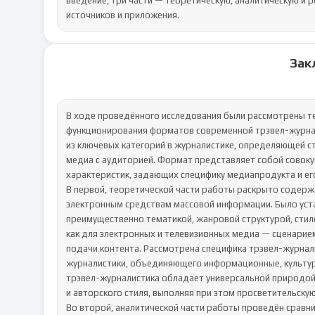
введение, три части — теоретическую, аналитическую и 
источников и приложения.
Зак
В ходе проведённого исследования были рассмотрены тео
функционирования форматов современной трэвел-журнали
из ключевых категорий в журналистике, определяющей с
медиа с аудиторией. Формат представляет собой совоку
характеристик, задающих специфику медиапродукта и ег
В первой, теоретической части работы раскрыто содерж
электронным средствам массовой информации. Было уст
преимущественно тематикой, жанровой структурой, стил
как для электронных и телевизионных медиа — сценарием
подачи контента. Рассмотрена специфика трэвел-журнал
журналистики, объединяющего информационные, культурн
трэвел-журналистика обладает универсальной природой:
и авторского стиля, выполняя при этом просветительскую
Во второй, аналитической части работы проведён сравн