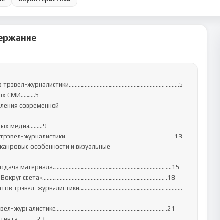
ержание
матов трэвел-журналистики…………………………………………………………………5

ых СМИ……….5

вления современной 
ых медиа……...9

атов трэвел-журналистики………………………………………………………….…….13

жанровые особенности и визуальные 
а и подача материала………………………………………………………………….…..15

» и «Вокруг света»………………………………………………………………………….18

форматов трэвел-журналистики…………………………………………………………….
трэвел-журналистике………………………………………………………………....21

нтента…….……23
