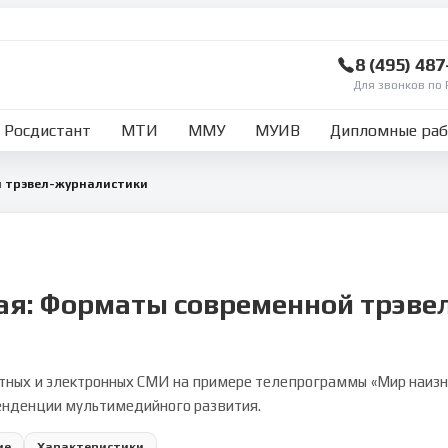
8 (495) 48
Для звонков по 
Росдистант
МТИ
ММУ
МУИВ
Дипломные ра
 трэвел-журналистики
ая: Форматы современной трэв
ных и электронных СМИ на примере телепрограммы «Мир наизнан
тенденции мультимедийного развития.
ие
Характеристики