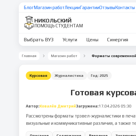
Блог
Магазин работ
Лекции
Гарантии
Отзывы
Контакты
НИКОЛЬСКИЙ
ПОМОЩЬ СТУДЕНТАМ
Выбрать ВУЗ
Услуги
Цены
Синергия
Главная
Магазин работ
Форматы современной
Курсовая
Журналистика
Год:
2025
Готовая курсов
Автор:
Ковалёв Дмитрий
Загружена:
17.04.2026 05:30
Рассмотрены форматы трэвел-журналистики в печат
визуальные и коммуникативные различия, а также 
Описание
Содержание
Введение
Заключен