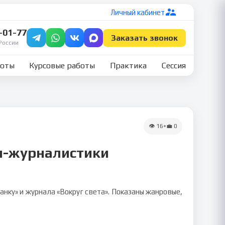
Личный кабинет
7-01-77
Заказать звонок
России
боты
Курсовые работы
Практика
Сессия
👁
16
•
💼
0
ел-журналистики
ку» и журнала «Вокруг света». Показаны жанровые,