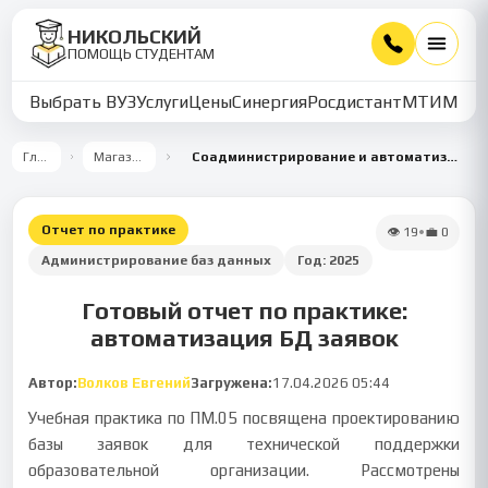
НИКОЛЬСКИЙ
ПОМОЩЬ СТУДЕНТАМ
Выбрать ВУЗ
Услуги
Цены
Синергия
Росдистант
МТИ
ММУ
Главная
Магазин работ
Соадминистрирование и автоматизация баз данных и серверов в школе
Отчет по практике
👁
19
•
💼
0
Администрирование баз данных
Год:
2025
Готовый отчет по практике:
автоматизация БД заявок
Автор:
Волков Евгений
Загружена:
17.04.2026 05:44
Учебная практика по ПМ.05 посвящена проектированию
базы заявок для технической поддержки
образовательной организации. Рассмотрены