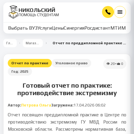
НИКОЛЬСКИЙ
ПОМОЩЬ СТУДЕНТАМ
Выбрать ВУЗ
Услуги
Цены
Синергия
Росдистант
МТИ
ММУ
Главная
Магазин работ
Отчет по преддипломной практике в Центре по противодействию экстремизму
Отчет по практике
Уголовное право
👁
20
•
💼
0
Год:
2025
Готовый отчет по практике:
противодействие экстремизму
Автор:
Петрова Ольга
Загружена:
17.04.2026 06:02
Отчет посвящен преддипломной практике в Центре по
противодействию экстремизму ГУ МВД России по
Московской области. Рассмотрены нормативная база,