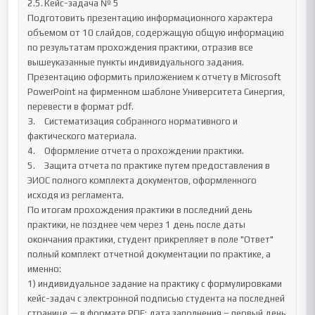
2.5.	Кейс-задача № 5

Подготовить презентацию информационного характера 
объемом от 10 слайдов, содержащую общую информацию 
по результатам прохождения практики, отразив все 
вышеуказанные пункты индивидуального задания.

Презентацию оформить приложением к отчету в Microsoft 
PowerPoint на фирменном шаблоне Университета Синергия, 
перевести в формат pdf.

3.	Систематизация собранного нормативного и 
фактического материала.

4.	Оформление отчета о прохождении практики.

5.	Защита отчета по практике путем предоставления в 
ЭИОС полного комплекта документов, оформленного 
исходя из регламента.

По итогам прохождения практики в последний день 
практики, не позднее чем через 1 день после даты 
окончания практики, студент прикрепляет в поле "Ответ" 
полный комплект отчетной документации по практике, а 
именно:

1) индивидуальное задание на практику с формулировками 
кейс-задач с электронной подписью студента на последней 
странице — в формате PDF; дата заполнения – первый день 