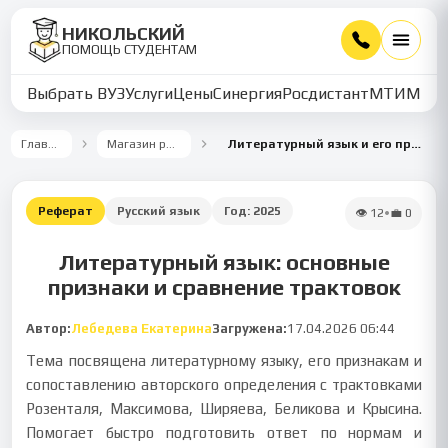
НИКОЛЬСКИЙ
ПОМОЩЬ СТУДЕНТАМ
Выбрать ВУЗ
Услуги
Цены
Синергия
Росдистант
МТИ
ММУ
Главная
Магазин работ
Литературный язык и его признаки
Реферат
Русский язык
Год:
2025
👁
12
•
💼
0
Литературный язык: основные
признаки и сравнение трактовок
Автор:
Лебедева Екатерина
Загружена:
17.04.2026 06:44
Тема посвящена литературному языку, его признакам и
сопоставлению авторского определения с трактовками
Розенталя, Максимова, Ширяева, Беликова и Крысина.
Помогает быстро подготовить ответ по нормам и