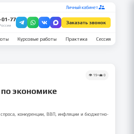
Личный кабинет
7-01-77
Заказать звонок
России
боты
Курсовые работы
Практика
Сессия
👁
19
•
💼
0
 по экономике
 спроса, конкуренции, ВВП, инфляции и бюджетно-