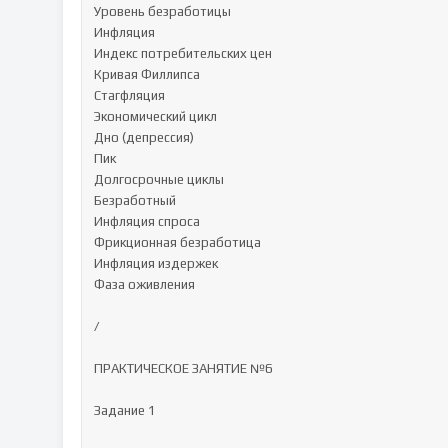
Уровень безработицы

Инфляция

Индекс потребительских цен

Кривая Филлипса

Стагфляция

Экономический цикл

Дно (депрессия)

Пик

Долгосрочные циклы

Безработный

Инфляция спроса

Фрикционная безработица

Инфляция издержек

Фаза оживления

/

ПРАКТИЧЕСКОЕ ЗАНЯТИЕ №6

Задание 1
