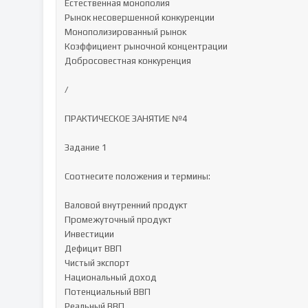
Естественная монополия

Рынок несовершенной конкуренции

Монополизированный рынок

Коэффициент рыночной концентрации

Добросовестная конкуренция

/

ПРАКТИЧЕСКОЕ ЗАНЯТИЕ №4

Задание 1

Соотнесите положения и термины:

Валовой внутренний продукт

Промежуточный продукт

Инвестиции

Дефицит ВВП

Чистый экспорт

Национальный доход

Потенциальный ВВП

Реальный ВВП
