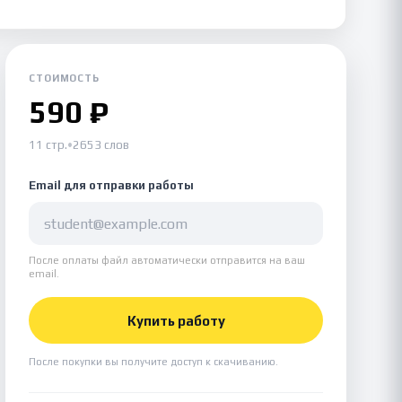
СТОИМОСТЬ
590 ₽
11 стр.
•
2653 слов
Email для отправки работы
После оплаты файл автоматически отправится на ваш
email.
Купить работу
После покупки вы получите доступ к скачиванию.