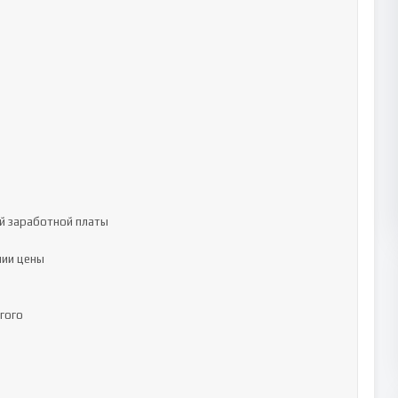
 заработной платы

ии цены

ого
