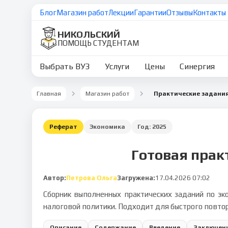
Блог
Магазин работ
Лекции
Гарантии
Отзывы
Контакты
НИКОЛЬСКИЙ
ПОМОЩЬ СТУДЕНТАМ
Выбрать ВУЗ
Услуги
Цены
Синергия
Главная
Магазин работ
Практические задания
Реферат
Экономика
Год:
2025
Готовая прак
Автор:
Петрова Ольга
Загружена:
17.04.2026 07:02
Сборник выполненных практических заданий по эк
налоговой политики. Подходит для быстрого повтор
Описание
Содержание
Введение
Заключен