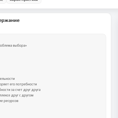
ержание
роблема выбора»

ельности

оряет его потребности

ости за счет друг друга

лексе друг с другом

е ресурсов
