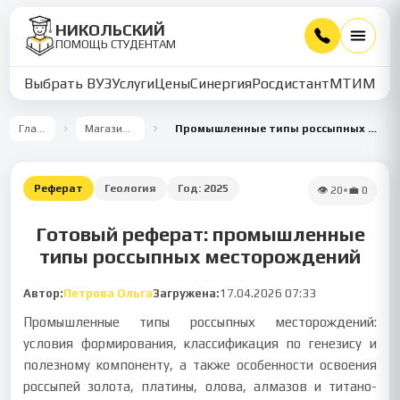
НИКОЛЬСКИЙ
ПОМОЩЬ СТУДЕНТАМ
Выбрать ВУЗ
Услуги
Цены
Синергия
Росдистант
МТИ
ММУ
Главная
Магазин работ
Промышленные типы россыпных месторождений
Реферат
Геология
Год:
2025
👁
20
•
💼
0
Готовый реферат: промышленные
типы россыпных месторождений
Автор:
Петрова Ольга
Загружена:
17.04.2026 07:33
Промышленные типы россыпных месторождений:
условия формирования, классификация по генезису и
полезному компоненту, а также особенности освоения
россыпей золота, платины, олова, алмазов и титано-