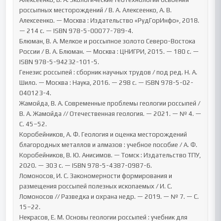
россыпных месторождений / В. А. Алексеенко, А. В. 
Алексеенко. — Москва : Издательство «РудГорИнфо», 2018. 
— 214 с. — ISBN 978-5-00077-789-4.

Блюман, В. А. Мелкое и россыпное золото Северо-Востока 
России / В. А. Блюман. — Москва : ЦНИГРИ, 2015. — 180 с. — 
ISBN 978-5-94232-101-5.

Генезис россыпей : сборник научных трудов / под ред. Н. А. 
Шило. — Москва : Наука, 2016. — 298 с. — ISBN 978-5-02-
040123-4.

Жамойда, В. А. Современные проблемы геологии россыпей / 
В. А. Жамойда // Отечественная геология. — 2021. — № 4. — 
С. 45–52.

Коробейников, А. Ф. Геология и оценка месторождений 
благородных металлов и алмазов : учебное пособие / А. Ф. 
Коробейников, В. Ю. Анисимов. — Томск : Издательство ТПУ, 
2020. — 303 с. — ISBN 978-5-4387-0987-6.

Ломоносов, И. С. Закономерности формирования и 
размещения россыпей полезных ископаемых / И. С. 
Ломоносов // Разведка и охрана недр. — 2019. — № 7. — С. 
15–22.

Некрасов, Е. М. Основы геологии россыпей : учебник для 