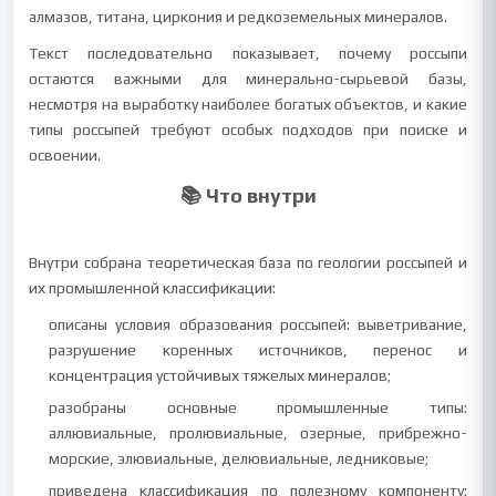
алмазов, титана, циркония и редкоземельных минералов.
Текст последовательно показывает, почему россыпи
остаются важными для минерально-сырьевой базы,
несмотря на выработку наиболее богатых объектов, и какие
типы россыпей требуют особых подходов при поиске и
освоении.
📚 Что внутри
Внутри собрана теоретическая база по геологии россыпей и
их промышленной классификации:
описаны условия образования россыпей: выветривание,
разрушение коренных источников, перенос и
концентрация устойчивых тяжелых минералов;
разобраны основные промышленные типы:
аллювиальные, пролювиальные, озерные, прибрежно-
морские, элювиальные, делювиальные, ледниковые;
приведена классификация по полезному компоненту: