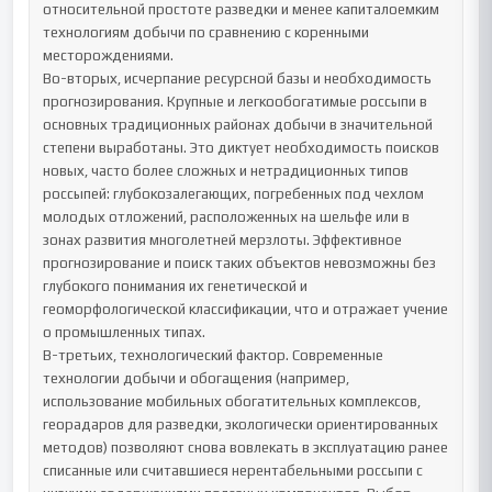
относительной простоте разведки и менее капиталоемким 
технологиям добычи по сравнению с коренными 
месторождениями.

Во-вторых, исчерпание ресурсной базы и необходимость 
прогнозирования. Крупные и легкообогатимые россыпи в 
основных традиционных районах добычи в значительной 
степени выработаны. Это диктует необходимость поисков 
новых, часто более сложных и нетрадиционных типов 
россыпей: глубокозалегающих, погребенных под чехлом 
молодых отложений, расположенных на шельфе или в 
зонах развития многолетней мерзлоты. Эффективное 
прогнозирование и поиск таких объектов невозможны без 
глубокого понимания их генетической и 
геоморфологической классификации, что и отражает учение 
о промышленных типах.

В-третьих, технологический фактор. Современные 
технологии добычи и обогащения (например, 
использование мобильных обогатительных комплексов, 
георадаров для разведки, экологически ориентированных 
методов) позволяют снова вовлекать в эксплуатацию ранее 
списанные или считавшиеся нерентабельными россыпи с 