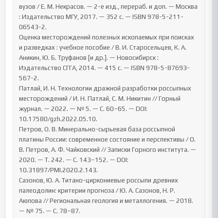
вузов / Е. М. Некрасов. — 2-е изд., перераб. и доп. — Москва 
: Издательство МГУ, 2017. — 352 с. — ISBN 978-5-211-
06543-2.

Оценка месторождений полезных ископаемых при поисках 
и разведках : учебное пособие / В. И. Старосельцев, К. А. 
Аникин, Ю. Б. Труфанов [и др.]. — Новосибирск : 
Издательство СГГА, 2014. — 415 с. — ISBN 978-5-87693-
567-2.

Патлай, И. Н. Технологии дражной разработки россыпных 
месторождений / И. Н. Патлай, С. М. Никитин // Горный 
журнал. — 2022. — № 5. — С. 60–65. — DOI: 
10.17580/gzh.2022.05.10.

Петров, О. В. Минерально-сырьевая база россыпной 
платины России: современное состояние и перспективы / О. 
В. Петров, А. Ф. Чайковский // Записки Горного института. — 
2020. — Т. 242. — С. 143–152. — DOI: 
10.31897/PMI.2020.2.143.

Сазонов, Ю. А. Титано-циркониевые россыпи древних 
палеодолин: критерии прогноза / Ю. А. Сазонов, Н. Р. 
Аюпова // Региональная геология и металлогения. — 2018. 
— № 75. — С. 78–87.
