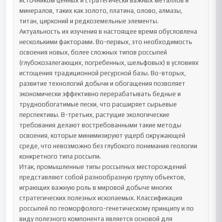
источником ценных и стратегически важных металлов и 
минералов, таких как золото, платина, олово, алмазы, 
титан, цирконий и редкоземельные элементы.

Актуальность их изучения в настоящее время обусловлена 
несколькими факторами. Во-первых, это необходимость 
освоения новых, более сложных типов россыпей 
(глубокозалегающих, погребенных, шельфовых) в условиях 
истощения традиционной ресурсной базы. Во-вторых, 
развитие технологий добычи и обогащения позволяет 
экономически эффективно перерабатывать бедные и 
труднообогатимые пески, что расширяет сырьевые 
перспективы. В-третьих, растущие экологические 
требования делают востребованными такие методы 
освоения, которые минимизируют ущерб окружающей 
среде, что невозможно без глубокого понимания геологии 
конкретного типа россыпи.

Итак, промышленные типы россыпных месторождений 
представляют собой разнообразную группу объектов, 
играющих важную роль в мировой добыче многих 
стратегических полезных ископаемых. Классификация 
россыпей по геоморфолого-генетическому принципу и по 
виду полезного компонента является основой для 