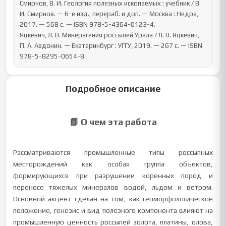
Смирнов, В. И. Геология полезных ископаемых : учебник / В. 
И. Смирнов. — 6-е изд., перераб. и доп. — Москва : Недра, 
2017. — 568 с. — ISBN 978-5-4364-0123-4.

Яцкевич, Л. В. Минерагения россыпей Урала / Л. В. Яцкевич, 
П. А. Авдонин. — Екатеринбург : УГГУ, 2019. — 267 с. — ISBN 
978-5-8295-0654-8.
Подробное описание
📘 О чем эта работа
Рассматриваются промышленные типы россыпных
месторождений как особая группа объектов,
формирующихся при разрушении коренных пород и
переносе тяжелых минералов водой, льдом и ветром.
Основной акцент сделан на том, как геоморфологическое
положение, генезис и вид полезного компонента влияют на
промышленную ценность россыпей золота, платины, олова,