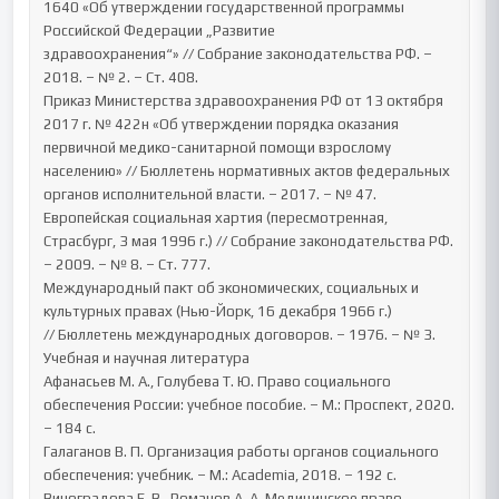
1640 «Об утверждении государственной программы 
Российской Федерации „Развитие 
здравоохранения“» // Собрание законодательства РФ. – 
2018. – № 2. – Ст. 408.

Приказ Министерства здравоохранения РФ от 13 октября 
2017 г. № 422н «Об утверждении порядка оказания 
первичной медико-санитарной помощи взрослому 
населению» // Бюллетень нормативных актов федеральных 
органов исполнительной власти. – 2017. – № 47.

Европейская социальная хартия (пересмотренная, 
Страсбург, 3 мая 1996 г.) // Собрание законодательства РФ. 
– 2009. – № 8. – Ст. 777.

Международный пакт об экономических, социальных и 
культурных правах (Нью-Йорк, 16 декабря 1966 г.) 
// Бюллетень международных договоров. – 1976. – № 3.

Учебная и научная литература

Афанасьев М. А., Голубева Т. Ю. Право социального 
обеспечения России: учебное пособие. – М.: Проспект, 2020. 
– 184 с.

Галаганов В. П. Организация работы органов социального 
обеспечения: учебник. – М.: Academia, 2018. – 192 с.

Виноградова Е. В., Романов А. А. Медицинское право 