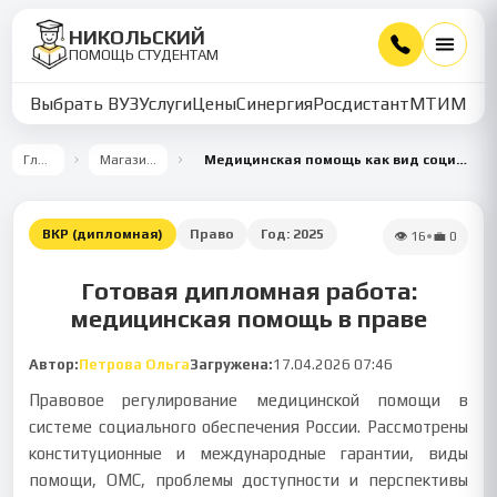
НИКОЛЬСКИЙ
ПОМОЩЬ СТУДЕНТАМ
Выбрать ВУЗ
Услуги
Цены
Синергия
Росдистант
МТИ
ММУ
Главная
Магазин работ
Медицинская помощь как вид социального обеспечения
ВКР (дипломная)
Право
Год:
2025
👁
16
•
💼
0
Готовая дипломная работа:
медицинская помощь в праве
Автор:
Петрова Ольга
Загружена:
17.04.2026 07:46
Правовое регулирование медицинской помощи в
системе социального обеспечения России. Рассмотрены
конституционные и международные гарантии, виды
помощи, ОМС, проблемы доступности и перспективы