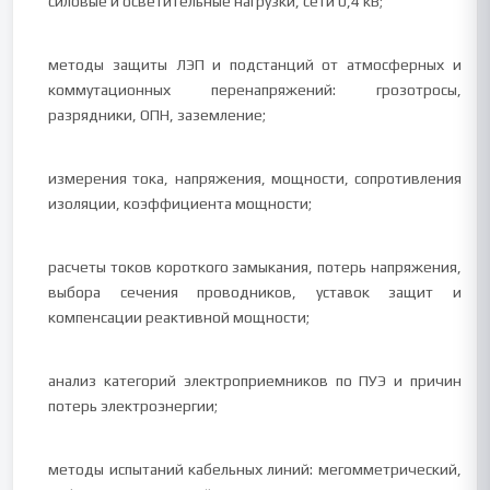
силовые и осветительные нагрузки, сети 0,4 кВ;
методы защиты ЛЭП и подстанций от атмосферных и
коммутационных перенапряжений: грозотросы,
разрядники, ОПН, заземление;
измерения тока, напряжения, мощности, сопротивления
изоляции, коэффициента мощности;
расчеты токов короткого замыкания, потерь напряжения,
выбора сечения проводников, уставок защит и
компенсации реактивной мощности;
анализ категорий электроприемников по ПУЭ и причин
потерь электроэнергии;
методы испытаний кабельных линий: мегомметрический,