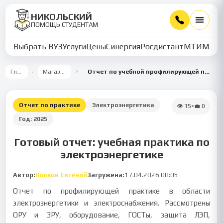
НИКОЛЬСКИЙ
ПОМОЩЬ СТУДЕНТАМ
Выбрать ВУЗ
Услуги
Цены
Синергия
Росдистант
МТИ
ММУ
Главная
Магазин работ
Отчет по учебной профилирующей практике по электроэнергетике
Отчет по практике
Электроэнергетика
👁
15
•
💼
0
Год:
2025
Готовый отчет: учебная практика по
электроэнергетике
Автор:
Волков Евгений
Загружена:
17.04.2026 08:05
Отчет по профилирующей практике в области
электроэнергетики и электроснабжения. Рассмотрены
ОРУ и ЗРУ, оборудование, ГОСТы, защита ЛЭП,