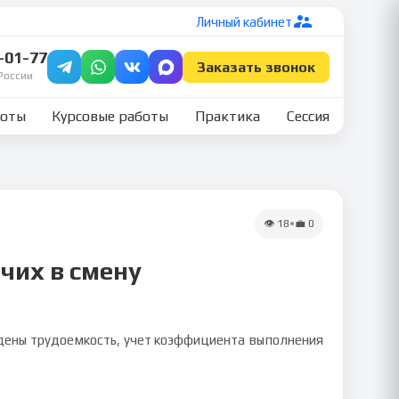
Личный кабинет
7-01-77
Заказать звонок
России
боты
Курсовые работы
Практика
Сессия
👁
18
•
💼
0
очих в смену
едены трудоемкость, учет коэффициента выполнения