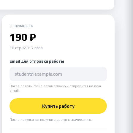
СТОИМОСТЬ
190 ₽
10 стр.
•
2917 слов
Email для отправки работы
После оплаты файл автоматически отправится на ваш
email.
Купить работу
После покупки вы получите доступ к скачиванию.