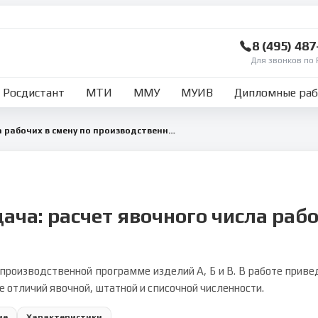
8 (495) 48
Для звонков по 
Росдистант
МТИ
ММУ
МУИВ
Дипломные ра
Расчет явочного числа рабочих в смену по производственной программе
ача: расчет явочного числа раб
й производственной программе изделий А, Б и В. В работе прив
е отличий явочной, штатной и списочной численности.
ие
Характеристики