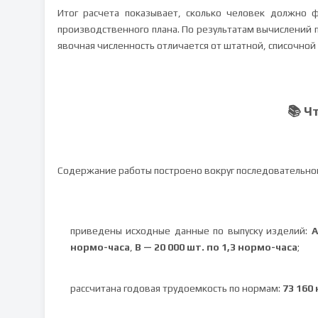
Итог расчета показывает, сколько человек должно 
производственного плана. По результатам вычислений
явочная численность отличается от штатной, списочной
📚 Ч
Содержание работы построено вокруг последовательног
приведены исходные данные по выпуску изделий:
А
нормо-часа
,
В — 20 000 шт. по 1,3 нормо-часа
;
рассчитана годовая трудоемкость по нормам:
73 160