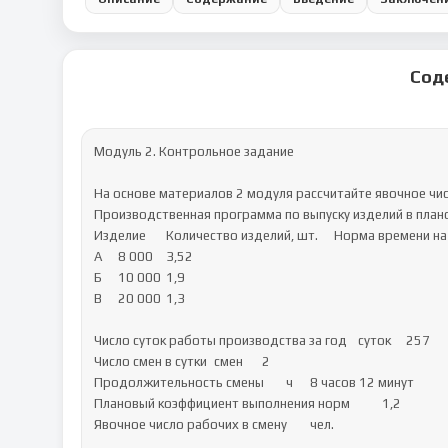
Сод
Модуль 2. Контрольное задание 

На основе материалов 2 модуля рассчитайте явочное чис
Производственная программа по выпуску изделий в плано
Изделие	Количество изделий, шт.	Норма времени на изделие, нормо-ч

А	8 000	3,52

Б	10 000	1,9

В	20 000	1,3

Число суток работы производства за год	суток	257

Число смен в сутки	смен	2

Продолжительность смены	ч	8 часов 12 минут

Плановый коэффициент выполнения норм		1,2

Явочное число рабочих в смену	чел.	
