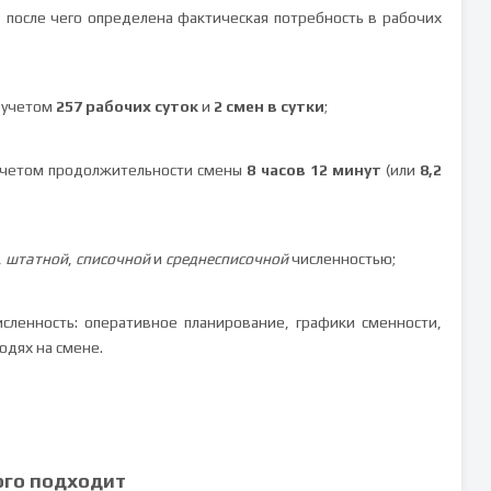
, после чего определена фактическая потребность в рабочих
с учетом
257 рабочих суток
и
2 смен в сутки
;
 учетом продолжительности смены
8 часов 12 минут
(или
8,2
,
штатной
,
списочной
и
среднесписочной
численностью;
исленность: оперативное планирование, графики сменности,
юдях на смене.
ого подходит