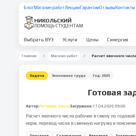
Блог
Магазин работ
Лекции
Гарантии
Отзывы
Контакты
НИКОЛЬСКИЙ
ПОМОЩЬ СТУДЕНТАМ
Выбрать ВУЗ
Услуги
Цены
Синергия
Главная
Магазин работ
Задача
Экономика труда
Год:
2025
Готовая зад
Автор:
Петрова Ольга
Загружена:
17.04.2026 09:00
Расчет явочного числа рабочих в смену по годово
норм, перевод часов в сменную нагрузку и пояснени
Описание
Содержание
Введение
Заключен