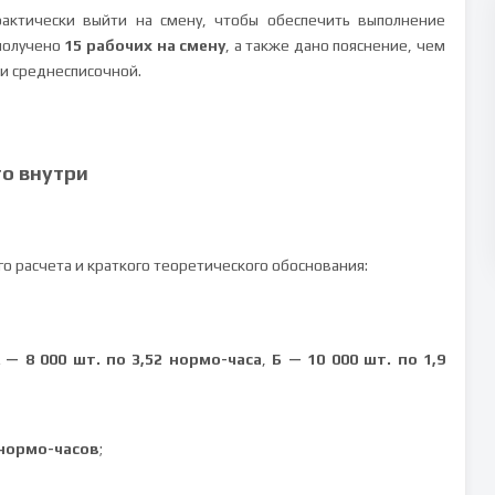
фактически выйти на смену, чтобы обеспечить выполнение
 получено
15 рабочих на смену
, а также дано пояснение, чем
 и среднесписочной.
то внутри
о расчета и краткого теоретического обоснования:
 — 8 000 шт. по 3,52 нормо-часа
,
Б — 10 000 шт. по 1,9
 нормо-часов
;