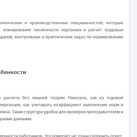
вленческих и производственных специальностей, которые
, планирование численности персонала и расчет трудовых
аданий, контрольных и практических задач по нормированию
обенности
 расчеты без лишней теории. Показано, как из годовой
 персонале, как учитывать коэффициент выполнения норм и
плана. Такая структура удобна для проверки преподавателем и
одными данными.
енности работников. Это помогает не только получить ответ,