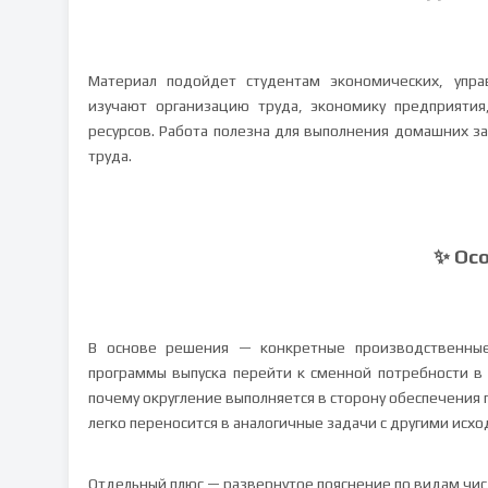
Материал подойдет студентам экономических, упра
изучают организацию труда, экономику предприятия
ресурсов. Работа полезна для выполнения домашних з
труда.
✨ Ос
В основе решения — конкретные производственные
программы выпуска перейти к сменной потребности в
почему округление выполняется в сторону обеспечения 
легко переносится в аналогичные задачи с другими исх
Отдельный плюс — развернутое пояснение по видам числ