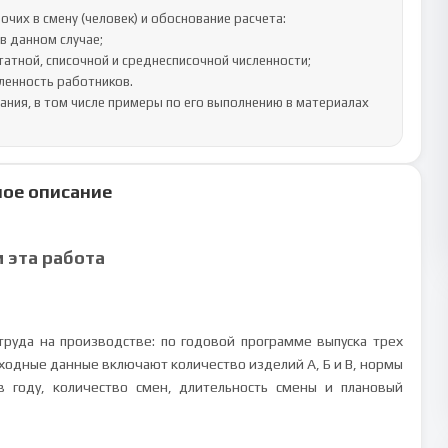
их в смену (человек) и обоснование расчета:

в данном случае;

атной, списочной и среднесписочной численности;

ленность работников.

ия, в том числе примеры по его выполнению в материалах 
ое описание
м эта работа
труда на производстве: по годовой программе выпуска трех
сходные данные включают количество изделий А, Б и В, нормы
 году, количество смен, длительность смены и плановый