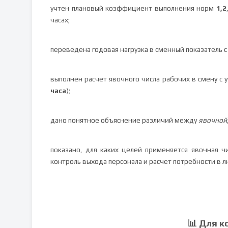
учтен плановый коэффициент выполнения норм
1,2
часах;
переведена годовая нагрузка в сменный показатель 
выполнен расчет явочного числа рабочих в смену с
часа
);
дано понятное объяснение различий между
явочной
показано, для каких целей применяется явочная ч
контроль выхода персонала и расчет потребности в л
📊 Для к