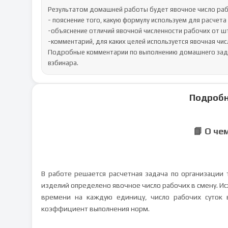
Результатом домашней работы будет явочное число рабоч
- пояснение того, какую формулу используем для расчета 
-объяснение отличий явочной численности рабочих от шт
-комментарий, для каких целей используется явочная чис
Подробные комментарии по выполнению домашнего задан
вэбинара.
Подробн
📘 О че
В работе решается расчетная задача по организации 
изделий определено явочное число рабочих в смену. И
времени на каждую единицу, число рабочих суток в
коэффициент выполнения норм.