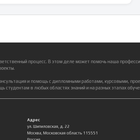
ветственный процесс. В этом деле может помочь наша професси
роекты.
консультация и помощь с дипломными работами, курсовыми, про
ь студентам в любых областях знаний и на разных этапах обуче
Адрес
ул. Шипиловская, д. 22
Москва
,
Московская область
115551
Россия