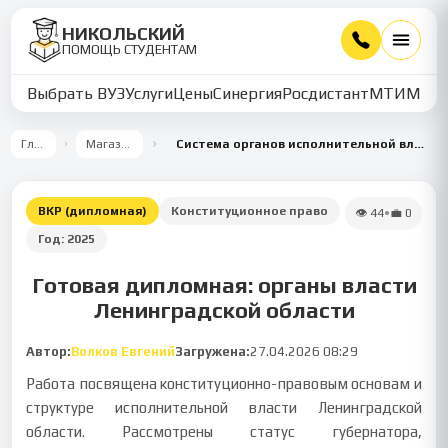
НИКОЛЬСКИЙ
ПОМОЩЬ СТУДЕНТАМ
Выбрать ВУЗ
Услуги
Цены
Синергия
Росдистант
МТИ
ММУ
Главная
Магазин работ
Система органов исполнительной власти Ленинградской области
ВКР (дипломная)
Конституционное право
👁
44
•
💼
0
Год:
2025
Готовая дипломная: органы власти
Ленинградской области
Автор:
Волков Евгений
Загружена:
27.04.2026 08:29
Работа посвящена конституционно-правовым основам и
структуре исполнительной власти Ленинградской
области. Рассмотрены статус губернатора,