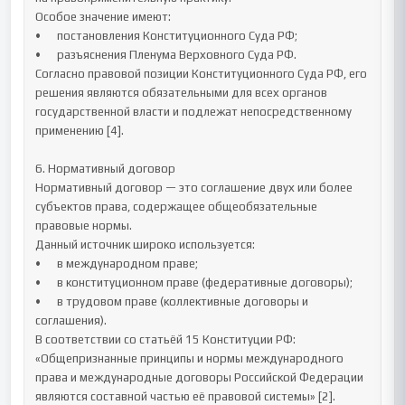
Особое значение имеют:

•	постановления Конституционного Суда РФ;

•	разъяснения Пленума Верховного Суда РФ.

Согласно правовой позиции Конституционного Суда РФ, его 
решения являются обязательными для всех органов 
государственной власти и подлежат непосредственному 
применению [4].

6. Нормативный договор

Нормативный договор — это соглашение двух или более 
субъектов права, содержащее общеобязательные 
правовые нормы.

Данный источник широко используется:

•	в международном праве;

•	в конституционном праве (федеративные договоры);

•	в трудовом праве (коллективные договоры и 
соглашения).

В соответствии со статьёй 15 Конституции РФ:

«Общепризнанные принципы и нормы международного 
права и международные договоры Российской Федерации 
являются составной частью её правовой системы» [2].
