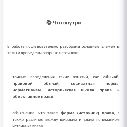
📚 Что внутри
В работе последовательно разобраны основные элементы
темы и приведены опорные источники:
точные определения таких понятий, как
обычай
,
правовой обычай
,
социальная норма
,
нормативизм
,
историческая школа права
и
объективное право
;
объяснение, что такое
форма (источник) права
, а
также различие между широким и узким пониманием
источника права;