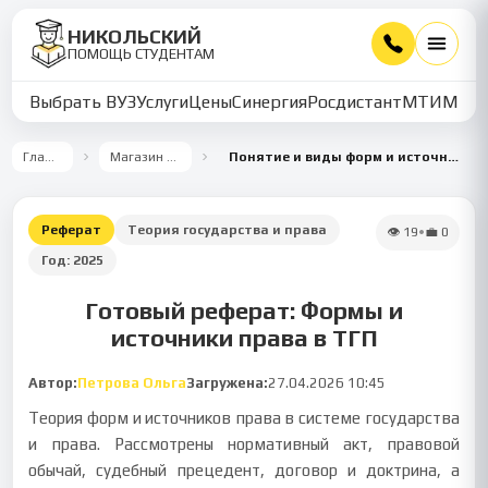
НИКОЛЬСКИЙ
ПОМОЩЬ СТУДЕНТАМ
Выбрать ВУЗ
Услуги
Цены
Синергия
Росдистант
МТИ
ММУ
Главная
Магазин работ
Понятие и виды форм и источников права
Реферат
Теория государства и права
👁
19
•
💼
0
Год:
2025
Готовый реферат: Формы и
источники права в ТГП
Автор:
Петрова Ольга
Загружена:
27.04.2026 10:45
Теория форм и источников права в системе государства
и права. Рассмотрены нормативный акт, правовой
обычай, судебный прецедент, договор и доктрина, а