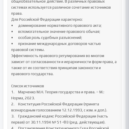
общеобязательное действие. В различных правовых 
системах используется различное сочетание источников 
права.

Для Российской Федерации характерно:

•	доминирование нормативного правового акта;

•	вспомогательное значение правового обычая;

•	особая роль судебных разъяснений;

•	признание международных договоров частью 
правовой системы.

Эффективность правового регулирования во многом 
зависит от согласованности и иерархичности форм права, а 
также от их соответствия принципам законности и 
правового государства.

Список источников

1.	Марченко М.Н. Теория государства и права. – М.: 
Норма, 2023.

2.	Конституция Российской Федерации (принята 
всенародным голосованием 12.12.1993, с изм. и доп.).

3.	Гражданский кодекс Российской Федерации (часть 
первая) от 30.11.1994 № 51-ФЗ (ред. действующая).

4.	Постановления Конституционного Суда Российской 