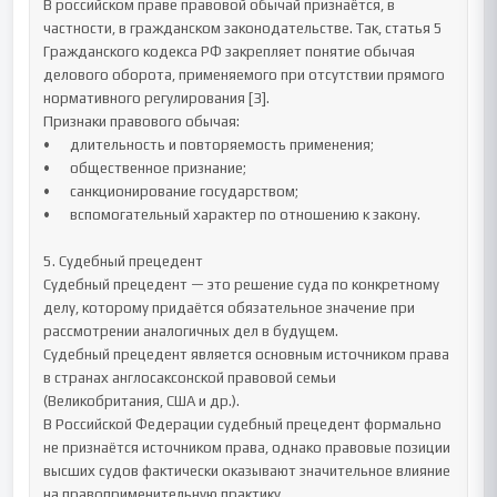
В российском праве правовой обычай признаётся, в 
частности, в гражданском законодательстве. Так, статья 5 
Гражданского кодекса РФ закрепляет понятие обычая 
делового оборота, применяемого при отсутствии прямого 
нормативного регулирования [3].

Признаки правового обычая:

•	длительность и повторяемость применения;

•	общественное признание;

•	санкционирование государством;

•	вспомогательный характер по отношению к закону.

5. Судебный прецедент

Судебный прецедент — это решение суда по конкретному 
делу, которому придаётся обязательное значение при 
рассмотрении аналогичных дел в будущем.

Судебный прецедент является основным источником права 
в странах англосаксонской правовой семьи 
(Великобритания, США и др.).

В Российской Федерации судебный прецедент формально 
не признаётся источником права, однако правовые позиции 
высших судов фактически оказывают значительное влияние 
на правоприменительную практику.
