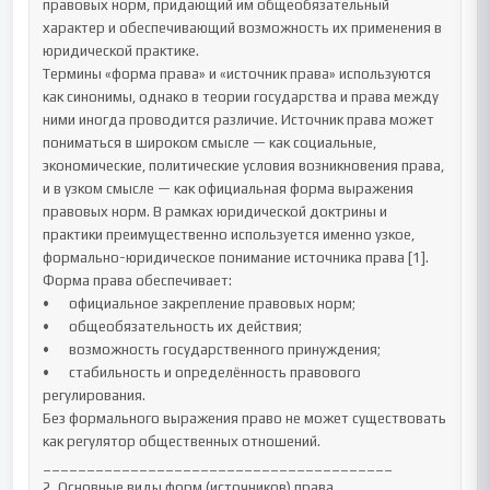
правовых норм, придающий им общеобязательный 
характер и обеспечивающий возможность их применения в 
юридической практике.

Термины «форма права» и «источник права» используются 
как синонимы, однако в теории государства и права между 
ними иногда проводится различие. Источник права может 
пониматься в широком смысле — как социальные, 
экономические, политические условия возникновения права, 
и в узком смысле — как официальная форма выражения 
правовых норм. В рамках юридической доктрины и 
практики преимущественно используется именно узкое, 
формально-юридическое понимание источника права [1].

Форма права обеспечивает:

•	официальное закрепление правовых норм;

•	общеобязательность их действия;

•	возможность государственного принуждения;

•	стабильность и определённость правового 
регулирования.

Без формального выражения право не может существовать 
как регулятор общественных отношений.

________________________________________

2. Основные виды форм (источников) права
