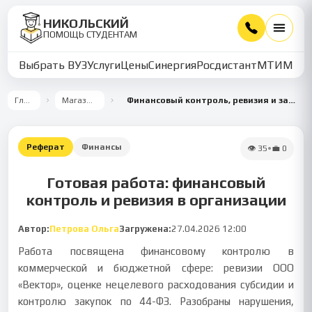
НИКОЛЬСКИЙ
ПОМОЩЬ СТУДЕНТАМ
Выбрать ВУЗ
Услуги
Цены
Синергия
Росдистант
МТИ
ММУ
Главная
Магазин работ
Финансовый контроль, ревизия и закупки в организациях
Реферат
Финансы
👁
35
•
💼
0
Готовая работа: финансовый
контроль и ревизия в организации
Автор:
Петрова Ольга
Загружена:
27.04.2026 12:00
Работа посвящена финансовому контролю в
коммерческой и бюджетной сфере: ревизии ООО
«Вектор», оценке нецелевого расходования субсидии и
контролю закупок по 44-ФЗ. Разобраны нарушения,