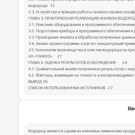
водорода	12

2.3. Устройство и принцип работы газового хроматографа	13
ГЛАВА 3. ПРАКТИЧЕСКАЯ РЕАЛИЗАЦИЯ АНАЛИЗА ВОДОРОДА
3.1. Описание оборудования и программного обеспечения	15
3.2. Подготовка прибора и программного обеспечения к раб
3.3. Проведение анализа и обработка полученных данных	17
3.4. Анализ хроматограммы и расчет концентраций примесей
3.5 Технологии производства и очистки водорода на предп
АО «ТАНЕКО»	21

ГЛАВА 4. ОЦЕНКА РЕЗУЛЬТАТОВ И ОБСУЖДЕНИЕ	24

4.1. Сравнительный анализ полученных результатов с норм
4.2. Факторы, влияющие на точность и воспроизводимость а
ВЫВОД	26

СПИСОК ИСПОЛЬЗОВАННЫХ ИСТОЧНИКОВ	27
Вв
Водород является одним из ключевых химических продук