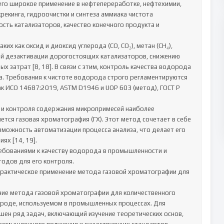
его широкое применение в нефтепереработке, нефтехимии, 
крекинга, гидроочистки и синтеза аммиака чистота 
ть катализаторов, качество конечного продукта и 
х как оксид и диоксид углерода (CO, CO₂), метан (CH₄), 
мой дезактивации дорогостоящих катализаторов, снижению 
 затрат [8, 18]. В связи с этим, контроль качества водорода 
. Требования к чистоте водорода строго регламентируются 
 ИСО 14687:2019, ASTM D1946 и UOP 603 (метод), ГОСТ Р 
 и контроля содержания микропримесей наиболее 
ся газовая хроматография (ГХ). Этот метод сочетает в себе 
зможность автоматизации процесса анализа, что делает его 
 [14, 19].

ебованиями к качеству водорода в промышленности и 
дов для его контроля.

практическое применение метода газовой хроматографии для 
ие метода газовой хроматографии для количественного 
ороде, используемом в промышленных процессах. Для 
ен ряд задач, включающий изучение теоретических основ, 