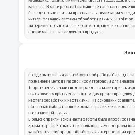
касающихся физико-химических свойств водорода, его 
качества. В ходе работы был выполнен обзор современн
была детально описана практическая реализация методи
интегрированной системы обработки данных GCsolution.
экспериментальных данных (хроматограмм) и их сопост
оценки чистоты исследуемого продукта.
Зак
В ходе выполнения данной курсовой работы была достигн
применение метода газовой хроматографии для анализа
Теоретический анализ подтвердил, что мониторинг микро
CO₂), является критически важным для предотвращения д
нефтепереработки и нефтехимии. На основании сравните
обоснован выбор газовой хроматографии как наиболее се
поставленной задачи.

В рамках практической части работы была апробирована 
хроматографе Shimadzu с использованием программного 
калибровки прибора до обработки и интерпретации хром