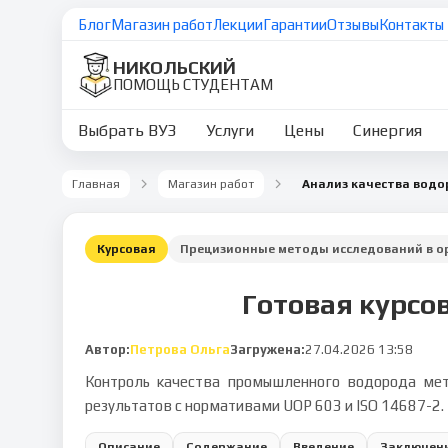
Блог
Магазин работ
Лекции
Гарантии
Отзывы
Контакты
НИКОЛЬСКИЙ
ПОМОЩЬ СТУДЕНТАМ
Выбрать ВУЗ
Услуги
Цены
Синергия
Главная
Магазин работ
Анализ качества вод
Курсовая
Прецизионные методы исследований в о
Готовая курсо
Автор:
Петрова Ольга
Загружена:
27.04.2026 13:58
Контроль качества промышленного водорода мето
результатов с нормативами UOP 603 и ISO 14687-2.
Описание
Содержание
Введение
Заключен