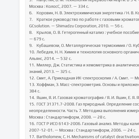
Москва : КолосС, 2007. — 334 с.

6.	Коровин, Н. В. Электрохимическая энергетика / Н. В. Коровин. — Москва : Энергоатомиздат, 1991. — 264 с.

7.	Краткое руководство по работе с газовыми хроматографами фирмы Shimadzu и системой обработки данных 
GCsolution. — Shimadzu Corporation, 2010. — 56 с.

8.	Крылов, О. В. Гетерогенный катализ : учебное пособие для вузов / О. В. Крылов. — Москва : ИКЦ «Академкнига», 2004. 
— 679 с.

9.	Кубашевски, О. Металлургическая термохимия / О. Кубашевски, С. Б. Алкокк. — Москва : Металлургия, 1982. — 392 с.

10.	Лебедев, Н. Н. Химия и технология основного органического и нефтехимического синтеза / Н. Н. Лебедев. — Москва : 
Альянс, 2014. — 532 с.

11.	Миллер, Дж. Статистика и хемометрика в аналитической химии / Дж. Миллер. — Москва : БИНОМ. Лаборатория 
знаний, 2013. — 325 с.

12.	Смит, А. Прикладная ИК-спектроскопия / А. Смит. — Москва : Мир, 1982. — 328 с. 

13.	Хоффман, Э. Масс-спектрометрия. Основы и приложения / Э. Хоффман, В. Строобент. — Москва : Техносфера, 2004. — 
384 с.

14.	Яшин, Я. И. Газовая хроматография / Я. И. Яшин, Е. Я. Яшин, А. Я. Яшин. — Москва : ТрансЛит, 2009. — 528 с.

15.	ГОСТ 31371.7-2008. Газ природный. Определение состава методом газовой хроматографии с оценкой 
неопределенности. Часть 7. Методика выполнения измер
Москва : Стандартинформ, 2008. — 28 с.

16.	ГОСТ Р ИСО 6143-2006. Газовый анализ. Методы калибровки для определения состава. Сравнение методов. — Введ. 
2007-12-01. — Москва : Стандартинформ, 2006. — 24 с.

17.	Bartholomew, C. H. Mechanisms of catalyst deactivation // Applied Catalysis A: General. — 2001. — Vol. 212, № 1–2. — P. 