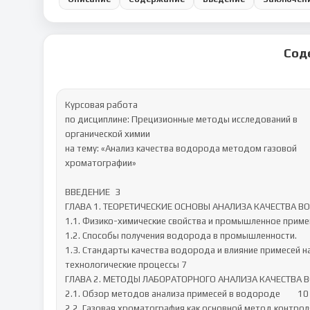
Сод
Курсовая работа

по дисциплине: Прецизионные методы исследований в 

органической химии

на тему: «Анализ качества водорода методом газовой 

хроматографии»

ВВЕДЕНИЕ	3

ГЛАВА 1. ТЕОРЕТИЧЕСКИЕ ОСНОВЫ АНАЛИЗА КАЧЕСТВА ВОД
1.1. Физико-химические свойства и промышленное примен
1.2. Способы получения водорода в промышленности.	6

1.3. Стандарты качества водорода и влияние примесей на	7
технологические процессы	7

ГЛАВА 2. МЕТОДЫ ЛАБОРАТОРНОГО АНАЛИЗА КАЧЕСТВА ВОД
2.1. Обзор методов анализа примесей в водороде	10

2.2. Газовая хроматография как основной метод контроля к