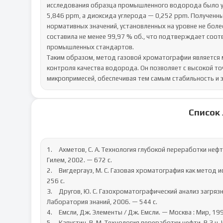
исследования образца промышленного водорода было ус
5,846 ppm, а диоксида углерода — 0,252 ppm. Полученн
нормативных значений, установленных на уровне не боле
составила не менее 99,97 % об., что подтверждает соот
промышленных стандартов.

Таким образом, метод газовой хроматографии является
контроля качества водорода. Он позволяет с высокой т
микропримесей, обеспечивая тем самым стабильность и
Список
1.	Ахметов, С. А. Технология глубокой переработки нефти и газа : учебное пособие для вузов / С. А. Ахметов. — Уфа : 
Гилем, 2002. — 672 с.

2.	Вигдергауз, М. С. Газовая хроматография как метод исследования нефти / М. С. Вигдергауз. — Москва : Наука, 1973. — 
256 с.

3.	Другов, Ю. С. Газохроматографический анализ загрязненного воздуха / Ю. С. Другов, А. А. Родин. — Москва : БИНОМ. 
Лаборатория знаний, 2006. — 544 с.

4.	Емсли, Дж. Элементы / Дж. Емсли. — Москва : Мир, 1993. — 256 с.

5.	Капустин, В. М. Технология переработки нефти. В 3 ч. Ч. 2. Деструктивные процессы / В. М. Капустин, А. А. Гуреев. — 