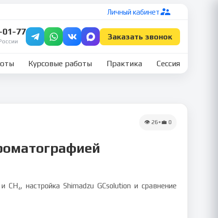
Личный кабинет
7-01-77
Заказать звонок
России
боты
Курсовые работы
Практика
Сессия
👁
26
•
💼
0
хроматографией
CH₄, настройка Shimadzu GCsolution и сравнение