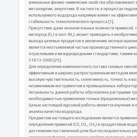
уникальные физико-химические свойства обуславливают 
металлургии, энергетике. В частности, в процессах гидро
используемого водорода напрямую влияет на эффективнос
стабильность технологического процесса [1].

Присутствие даже незначительных количеств примесей, таки
кислород (O₂) и азот (N₂), может приводить к необрати
выхода целевых продуктов и увеличению эксплуатационных
является неотъемлемой частью производственного цикла
отраслевыми и международными стандартами, такими как
51673-2000 [25].

Для определения компонентного состава газовых смесей
эффективным и широко распространенным методом являет
высокую чувствительность, селективность, точность и во
незаменимым инструментом в промышленных лабораториях
Актуальность данной работы обусловлена растущими тр
необходимостью применения точных (прецизионных) мето
Целью настоящей курсовой работы является изучение и 
анализа качества водорода.

Предметом настоящего исследования является применен
определения примесей (CO, CO₂, CH₄) в продуктовом вод
достижения поставленной цели был последовательно реш