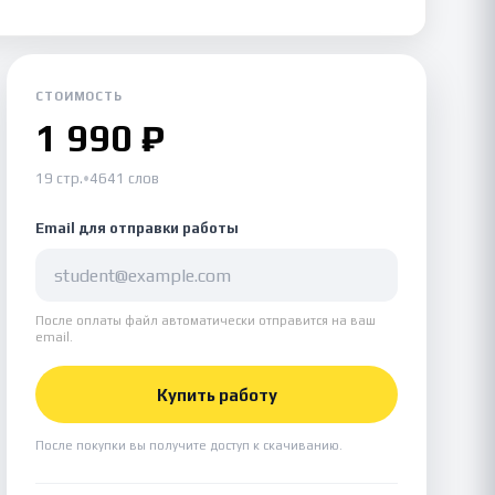
СТОИМОСТЬ
1 990 ₽
19 стр.
•
4641 слов
Email для отправки работы
После оплаты файл автоматически отправится на ваш
email.
Купить работу
После покупки вы получите доступ к скачиванию.