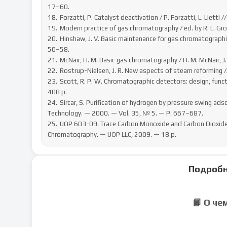
17–60. 

18.	Forzatti, P. Catalyst deactivation / P. Forzatti, L. Lietti // Catalysis Today. — 1999. — Vol. 52, № 2–3. — P. 165–181.

19.	Modern practice of gas chromatography / ed. by R. L. Grob, E. F. Barry. — John Wiley & Sons, 2004. — 1064 p.

20.	Hinshaw, J. V. Basic maintenance for gas chromatographic systems // LC-GC North America. — 2005. — Vol. 23, № 1. — P. 
50–58.

21.	McNair, H. M. Basic gas chromatography / H. M. McNair, J. M. Miller. — John Wiley & Sons, 2009. — 301 p.

22.	Rostrup-Nielsen, J. R. New aspects of steam reforming // Catalysis Today. — 2000. — Vol. 63, № 2–4. — P. 159–164.

23.	Scott, R. P. W. Chromatographic detectors: design, function, and operation / R. P. W. Scott. — Marcel Dekker Inc., 1996. — 
408 p.

24.	Sircar, S. Purification of hydrogen by pressure swing adsorption / S. Sircar, T. C. Golden // Separation Science and 
Technology. — 2000. — Vol. 35, № 5. — P. 667–687. 

25.	UOP 603-09. Trace Carbon Monoxide and Carbon Dioxide in Hydrogen and Light Gaseous Hydrocarbons by Gas 
Chromatography. — UOP LLC, 2009. — 18 p.
Подробн
📘 О че