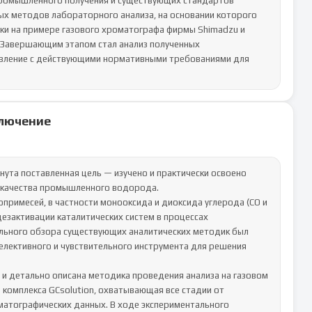
промышленного получения и существующих стандартов 
ых методов лабораторного анализа, на основании которого 
ки на примере газового хроматографа фирмы Shimadzu и 
 Завершающим этапом стал анализ полученных 
авление с действующими нормативными требованиями для 
лючение
ута поставленная цель — изучено и практически освоено 
 качества промышленного водорода.

примесей, в частности монооксида и диоксида углерода (CO и 
езактивации каталитических систем в процессах 
льного обзора существующих аналитических методик был 
лективного и чувствительного инструмента для решения 
и детально описана методика проведения анализа на газовом 
комплекса GCsolution, охватывающая все стадии от 
атографических данных. В ходе экспериментального 