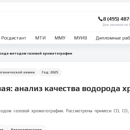
8 (495) 48
Для звонков по 
Росдистант
МТИ
ММУ
МУИВ
Дипломные ра
орода методом газовой хроматографии
рганической химии
Год:
2025
вая: анализ качества водорода 
дом газовой хроматографии. Рассмотрены примеси CO, CO₂ и 
ие
Характеристики