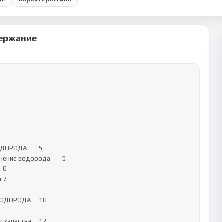
ержание
ОРОДА	5

ение водорода	5



ОРОДА	10

ачества	12
