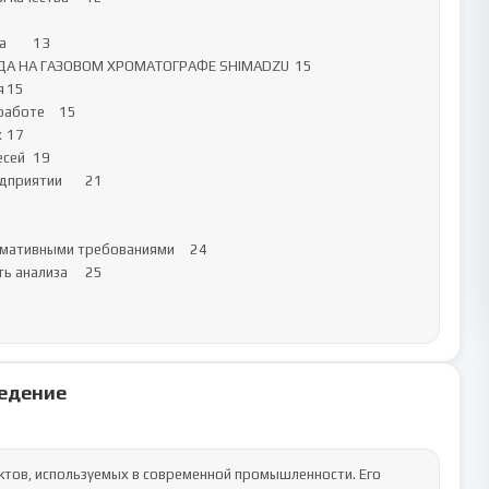


 НА ГАЗОВОМ ХРОМАТОГРАФЕ SHIMADZU	15



оте	15



	19

риятии	21

ативными требованиями	24

нализа	25

едение
тов, используемых в современной промышленности. Его 