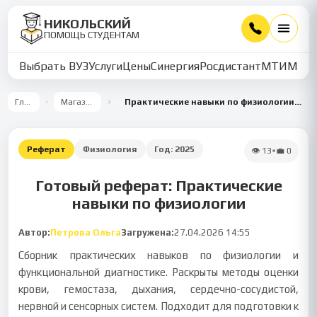
НИКОЛЬСКИЙ
ПОМОЩЬ СТУДЕНТАМ
Выбрать ВУЗ
Услуги
Цены
Синергия
Росдистант
МТИ
ММУ
Главная
Магазин работ
Практические навыки по физиологии и функциональной диагностике
Реферат
Физиология
Год:
2025
👁
13
•
💼
0
Готовый реферат: Практические
навыки по физиологии
Автор:
Петрова Ольга
Загружена:
27.04.2026 14:55
Сборник практических навыков по физиологии и
функциональной диагностике. Раскрыты методы оценки
крови, гемостаза, дыхания, сердечно-сосудистой,
нервной и сенсорных систем. Подходит для подготовки к