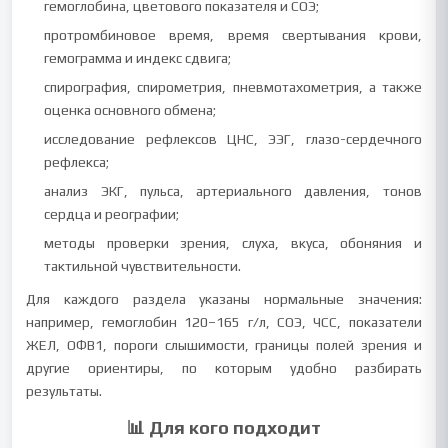
гемоглобина, цветового показателя и СОЭ;
протромбиновое время, время свертывания крови,
гемограмма и индекс сдвига;
спирография, спирометрия, пневмотахометрия, а также
оценка основного обмена;
исследование рефлексов ЦНС, ЭЭГ, глазо-сердечного
рефлекса;
анализ ЭКГ, пульса, артериального давления, тонов
сердца и реографии;
методы проверки зрения, слуха, вкуса, обоняния и
тактильной чувствительности.
Для каждого раздела указаны нормальные значения:
например, гемоглобин 120–165 г/л, СОЭ, ЧСС, показатели
ЖЕЛ, ОФВ1, пороги слышимости, границы полей зрения и
другие ориентиры, по которым удобно разбирать
результаты.
📊 Для кого подходит