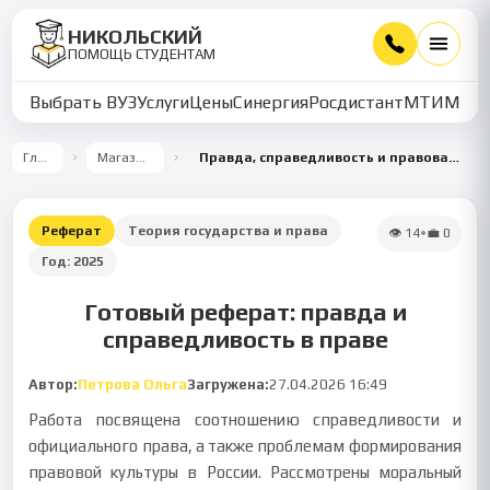
НИКОЛЬСКИЙ
ПОМОЩЬ СТУДЕНТАМ
Выбрать ВУЗ
Услуги
Цены
Синергия
Росдистант
МТИ
ММУ
Главная
Магазин работ
Правда, справедливость и правовая культура в обществе
Реферат
Теория государства и права
👁
14
•
💼
0
Год:
2025
Готовый реферат: правда и
справедливость в праве
Автор:
Петрова Ольга
Загружена:
27.04.2026 16:49
Работа посвящена соотношению справедливости и
официального права, а также проблемам формирования
правовой культуры в России. Рассмотрены моральный