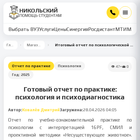
НИКОЛЬСКИЙ
ПОМОЩЬ СТУДЕНТАМ
Выбрать ВУЗ
Услуги
Цены
Синергия
Росдистант
МТИ
ММУ
Главная
Магазин работ
Итоговый отчет по психологической учебно-ознакомительной практике с интерпретацией 16PF, СМИЛ и методики «Несуществующее животное»
Отчет по практике
Психология
👁
47
•
💼
0
Год:
2025
Готовый отчет по практике:
психология и психодиагностика
Автор:
Ковалёв Дмитрий
Загружена:
28.04.2026 04:05
Отчет по учебно-ознакомительной практике по
психологии с интерпретацией 16PF, СМИЛ и
проективной методики «Несуществующее животное».