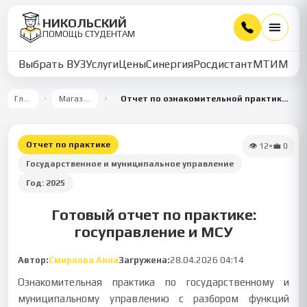
НИКОЛЬСКИЙ
ПОМОЩЬ СТУДЕНТАМ
Выбрать ВУЗ
Услуги
Цены
Синергия
Росдистант
МТИ
ММУ
Главная
Магазин работ
Отчет по ознакомительной практике по государственному и муниципальному управлению
Отчет по практике
👁
12
•
💼
0
Государственное и муниципальное управление
Год:
2025
Готовый отчет по практике:
госуправление и МСУ
Автор:
Смирнова Анна
Загружена:
28.04.2026 04:14
Ознакомительная практика по государственному и
муниципальному управлению с разбором функций