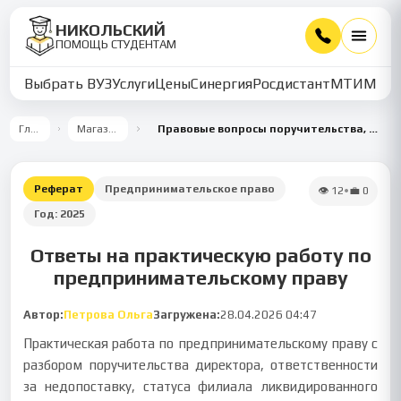
НИКОЛЬСКИЙ
ПОМОЩЬ СТУДЕНТАМ
Выбрать ВУЗ
Услуги
Цены
Синергия
Росдистант
МТИ
ММУ
Главная
Магазин работ
Правовые вопросы поручительства, банкротства и регистрации в предпринимательском праве
Реферат
Предпринимательское право
👁
12
•
💼
0
Год:
2025
Ответы на практическую работу по
предпринимательскому праву
Автор:
Петрова Ольга
Загружена:
28.04.2026 04:47
Практическая работа по предпринимательскому праву с
разбором поручительства директора, ответственности
за недопоставку, статуса филиала ликвидированного