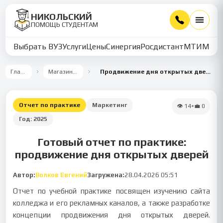
НИКОЛЬСКИЙ
ПОМОЩЬ СТУДЕНТАМ
Выбрать ВУЗ
Услуги
Цены
Синергия
Росдистант
МТИ
ММУ
Главная
Магазин работ
Продвижение дня открытых дверей колледжа
Отчет по практике
Маркетинг
👁
14
•
💼
0
Год:
2025
Готовый отчет по практике:
продвижение дня открытых дверей
Автор:
Волков Евгений
Загружена:
28.04.2026 05:51
Отчет по учебной практике посвящен изучению сайта
колледжа и его рекламных каналов, а также разработке
концепции продвижения дня открытых дверей.