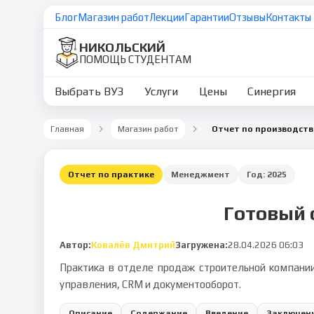
Блог
Магазин работ
Лекции
Гарантии
Отзывы
Контакты
НИКОЛЬСКИЙ
ПОМОЩЬ СТУДЕНТАМ
Выбрать ВУЗ
Услуги
Цены
Синергия
Главная
Магазин работ
Отчет по производств
Отчет по практике
Менеджмент
Год:
2025
Готовый 
Автор:
Ковалёв Дмитрий
Загружена:
28.04.2026 06:03
Практика в отделе продаж строительной компани
управления, CRM и документооборот.
Описание
Содержание
Введение
Заключен