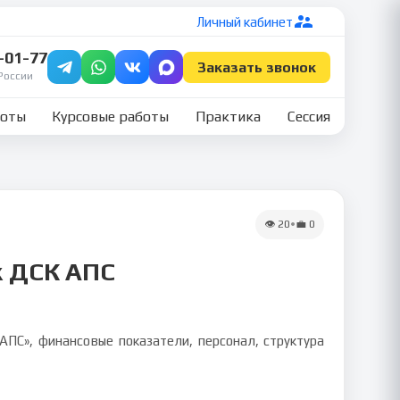
Личный кабинет
7-01-77
Заказать звонок
России
боты
Курсовые работы
Практика
Сессия
👁
20
•
💼
0
ж ДСК АПС
С», финансовые показатели, персонал, структура