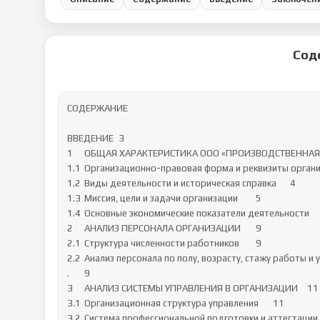
Сод
СОДЕРЖАНИЕ

ВВЕДЕНИЕ	3

1	ОБЩАЯ ХАРАКТЕРИСТИКА ООО «ПРОИЗВОДСТВЕННАЯ КОМПАНИЯ ДСК АПС»	4

1.1	Организационно-правовая форма и реквизиты организации	4

1.2	Виды деятельности и историческая справка	4

1.3	Миссия, цели и задачи организации	5

1.4	Основные экономические показатели деятельности	5

2	АНАЛИЗ ПЕРСОНАЛА ОРГАНИЗАЦИИ	9

2.1	Структура численности работников	9

2.2	Анализ персонала по полу, возрасту, стажу работы и уровню образования

.	9

3	АНАЛИЗ СИСТЕМЫ УПРАВЛЕНИЯ В ОРГАНИЗАЦИИ	11

3.1	Организационная структура управления	11

3.2	Система профессиональной подготовки и аттестации персонала………..11
