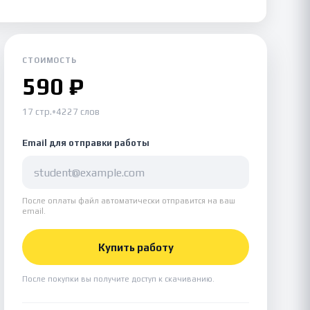
СТОИМОСТЬ
590 ₽
17 стр.
•
4227 слов
Email для отправки работы
После оплаты файл автоматически отправится на ваш
email.
Купить работу
После покупки вы получите доступ к скачиванию.