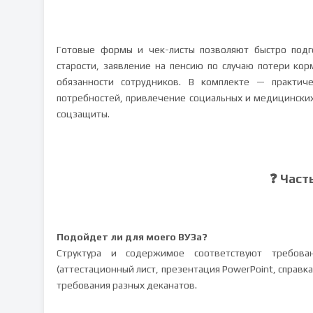
Готовые формы и чек-листы позволяют быстро подго
старости, заявление на пенсию по случаю потери кор
обязанности сотрудников. В комплекте — практич
потребностей, привлечение социальных и медицински
соцзащиты.
❓ Част
Подойдет ли для моего ВУЗа?
Структура и содержимое соответствуют требов
(аттестационный лист, презентация PowerPoint, справк
требования разных деканатов.