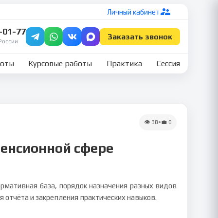
Личный кабинет
7-01-77
Заказать звонок
России
боты
Курсовые работы
Практика
Сессия
👁
38
•
💼
0
пенсионной сфере
ормативная база, порядок назначения разных видов
 отчёта и закрепления практических навыков.