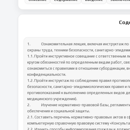
Сод
1.		Ознакомительная лекция, включая инструктаж по соблюдению правил противопожарной безопасности, правил 
охраны труда, техники безопасности, санитарно-эпидемио
1.1.	Пройти инструктивное совещание с ответственным лицом от Профильной организации, на котором ознакомиться с 
кругом обязанностей по определенным видам работ, свя
ознакомиться с правилами в отношении субординации, в
конфиденциальности. 

1.2.	Пройти инструктаж по соблюдению правил противопожарной безопасности, правил охраны труда, техники 
безопасности, санитарно-эпидемиологических правил и г
противопоказаний к выполнению определенных видов де
медицинского учреждения).	

2.		Изучение нормативно-правовой базы, регламентирующей реализацию прав граждан в сфере пенсионного 
обеспечения и социальной защиты.

2.1. Составить перечень нормативно-правовых актов в с
компьютерную справочную правовую систему «Консультан
2.2. Изучить способы информирования граждан и должнос