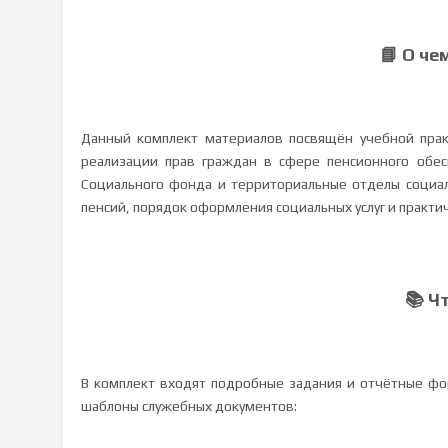
📘 О че
Данный комплект материалов посвящён учебной пра
реализации прав граждан в сфере пенсионного обес
Социального фонда и территориальные отделы социа
пенсий, порядок оформления социальных услуг и практи
📚 Ч
В комплект входят подробные задания и отчётные фор
шаблоны служебных документов: