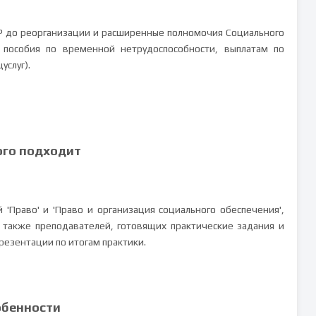
Р до реорганизации и расширенные полномочия Социального
пособия по временной нетрудоспособности, выплатам по
услуг).
ого подходит
'Право' и 'Право и организация социального обеспечения',
 также преподавателей, готовящих практические задания и
резентации по итогам практики.
обенности