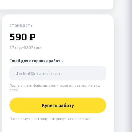
СТОИМОСТЬ
590 ₽
27 стр.
•
6207 слов
Email для отправки работы
После оплаты файл автоматически отправится на ваш
email.
Купить работу
После покупки вы получите доступ к скачиванию.