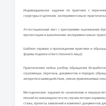
Индивидуальное задание по практике с перечнем
структуры отделения, экспериментально-практическ
Аттестационный лист с критериями оценивания (пу
презентации и выполнению экспериментально-практи
Шаблон справки о прохождении практики и образцы
формы подписи ответственного лица).
Практические кейсы: разбор обращения безработ
соцпомощи, перечень документов и порядок обраще
алгоритм взаимодействия, список привлекаемых спец
Методические задания по начислению и перерасчёту
пенсий по инвалидности и по случаю потери кормильц
стажа, проекты заявлений и комплект документов дл