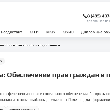
8 (495) 48
Для звонков по 
Росдистант
МТИ
ММУ
МУИВ
Дипломные ра
Практика по реализации прав в пенсионном и социальном обеспечении
25
а: Обеспечение прав граждан в 
 в сфере пенсионного и социального обеспечения. Раскрыты н
иванию и готовые шаблоны документов. Полезно для оформления
ие
Характеристики