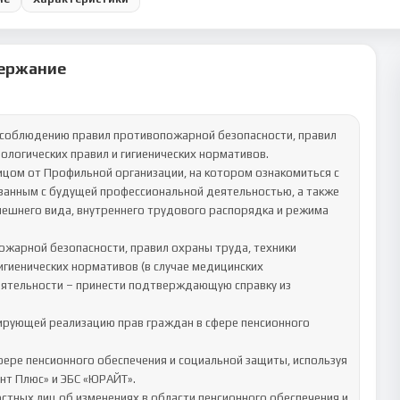
ержание
логических правил и гигиенических нормативов.

занным с будущей профессиональной деятельностью, а также 
нешнего вида, внутреннего трудового распорядка и режима 
игиенических нормативов (в случае медицинских 
ятельности – принести подтверждающую справку из 
фере пенсионного обеспечения и социальной защиты, используя 
т Плюс» и ЭБС «ЮРАЙТ».

тных лиц об изменениях в области пенсионного обеспечения и 