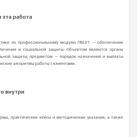
м эта работа
ктике по профессиональному модулю ПМ.01 — обеспечение
печения и социальной защиты. Объектом являются органы
льной защиты; предметом — порядок назначения и выплаты
ческие алгоритмы работы с клиентами.
то внутри
мы, практические кейсы и методические указания, а также