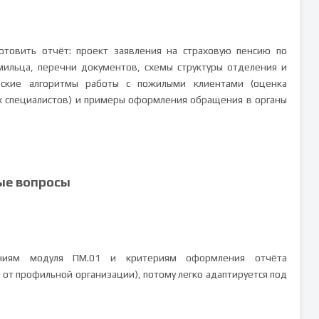
товить отчёт: проект заявления на страховую пенсию по
мильца, перечни документов, схемы структуры отделения и
еские алгоритмы работы с пожилыми клиентами (оценка
х специалистов) и примеры оформления обращения в органы
ые вопросы
аниям модуля ПМ.01 и критериям оформления отчёта
а от профильной организации), потому легко адаптируется под