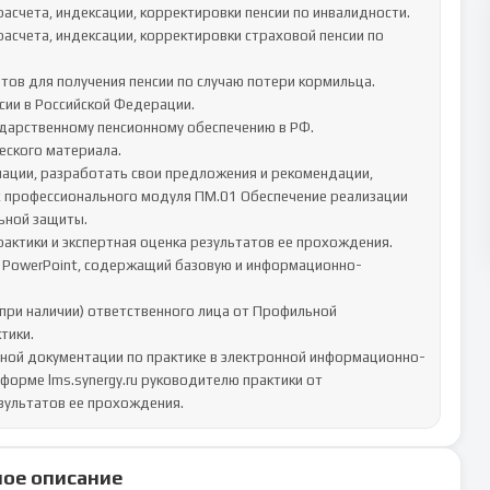
асчета, индексации, корректировки пенсии по инвалидности. 

асчета, индексации, корректировки страховой пенсии по 
тов для получения пенсии по случаю потери кормильца. 

ии в Российской Федерации. 

дарственному пенсионному обеспечению в РФ.	

мации, разработать свои предложения и рекомендации, 
х профессионального модуля ПМ.01 Обеспечение реализации 
ной защиты.	

и PowerPoint, содержащий базовую и информационно-
при наличии) ответственного лица от Профильной 
ики.

тной документации по практике в электронной информационно-
форме lms.synergy.ru руководителю практики от 
зультатов ее прохождения.
ое описание