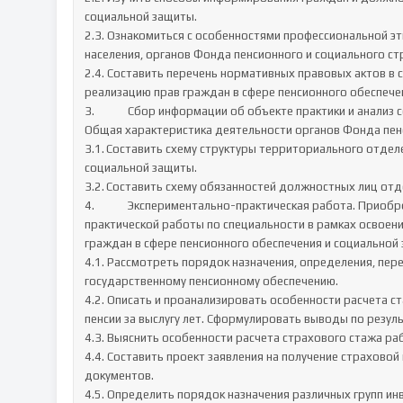
социальной защиты.

2.3. Ознакомиться с особенностями профессиональной эт
населения, органов Фонда пенсионного и социального ст
2.4. Составить перечень нормативных правовых актов в
реализацию прав граждан в сфере пенсионного обеспечени
3.		Сбор информации об объекте практики и анализ содержания источников.

Общая характеристика деятельности органов Фонда пенс
3.1.	Составить схему структуры территориального отделения Фонда пенсионного и социального страхования РФ и/ или 
социальной защиты.

3.2.	Составить схему обязанностей должностных лиц отдела, в котором обучающийся (практикант) проходит практику.	

4.		Экспериментально-практическая работа. Приобретение необходимых знаний, умений и первоначального опыта 
практической работы по специальности в рамках освоени
граждан в сфере пенсионного обеспечения и социальной 
4.1. Рассмотреть порядок назначения, определения, пере
государственному пенсионному обеспечению. 

4.2. Описать и проанализировать особенности расчета с
пенсии за выслугу лет. Сформулировать выводы по результ
4.3. Выяснить особенности расчета страхового стажа рабо
4.4. Составить проект заявления на получение страхово
документов.

4.5. Определить порядок назначения различных групп инв