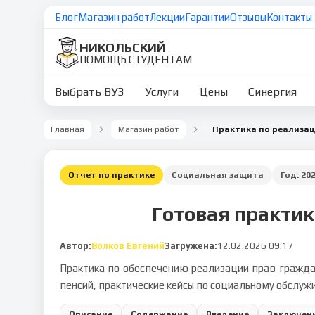
Блог
Магазин работ
Лекции
Гарантии
Отзывы
Контакты
НИКОЛЬСКИЙ
ПОМОЩЬ СТУДЕНТАМ
Выбрать ВУЗ
Услуги
Цены
Синергия
Главная
Магазин работ
Отчет по практике
Социальная защита
Год:
20
Готовая практик
Автор:
Волков Евгений
Загружена:
12.02.2026 09:17
Практика по обеспечению реализации прав граждан
пенсий, практические кейсы по социальному обслуж
Описание
Содержание
Введение
Заключен