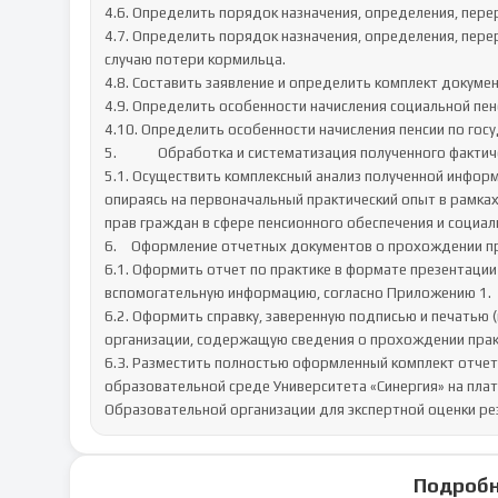
4.6. Определить порядок назначения, определения, перер
4.7. Определить порядок назначения, определения, перер
случаю потери кормильца. 

4.8. Составить заявление и определить комплект докумен
4.9. Определить особенности начисления социальной пенс
4.10. Определить особенности начисления пенсии по госу
5.		Обработка и систематизация полученного фактического материала.

5.1. Осуществить комплексный анализ полученной инфор
опираясь на первоначальный практический опыт в рамка
прав граждан в сфере пенсионного обеспечения и социаль
6.	Оформление отчетных документов о прохождении практики и экспертная оценка результатов ее прохождения.

6.1. Оформить отчет по практике в формате презентаци
вспомогательную информацию, согласно Приложению 1. 

6.2. Оформить справку, заверенную подписью и печатью (
организации, содержащую сведения о прохождении практ
6.3. Разместить полностью оформленный комплект отче
образовательной среде Университета «Синергия» на плат
Образовательной организации для экспертной оценки ре
Подробн