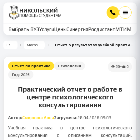
НИКОЛЬСКИЙ
ПОМОЩЬ СТУДЕНТАМ
Выбрать ВУЗ
Услуги
Цены
Синергия
Росдистант
МТИ
ММУ
Главная
Магазин работ
Отчет о результатах учебной практики в Центре психологического консультирования
Отчет по практике
Психология
👁
20
•
💼
0
Год:
2025
Практический отчет о работе в
центре психологического
консультирования
Автор:
Смирнова Анна
Загружена:
28.04.2026 09:03
Учебная практика в центре психологического
консультирования с описанием консультаций,