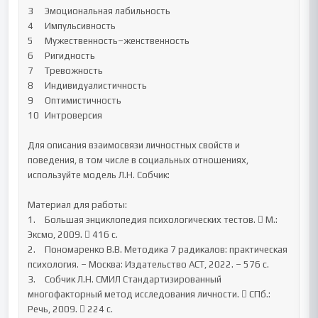
3	Эмоциональная лабильность		

4	Импульсивность		

5	Мужественность–женственность		

6	Ригидность		

7	Тревожность		

8	Индивидуалистичность		

9	Оптимистичность		

10	Интроверсия		

Для описания взаимосвязи личностных свойств и 
поведения, в том числе в социальных отношениях, 
используйте модель Л.Н. Собчик:

Материал для работы:

1.	Большая энциклопедия психологических тестов.  М.: 
Эксмо, 2009.  416 с.

2.	Пономаренко В.В. Методика 7 радикалов: практическая 
психология. – Москва: Издательство АСТ, 2022. – 576 с.

3.	Собчик Л.Н. СМИЛ Стандартизированный 
многофакторный метод исследования личности.  СПб.: 
Речь, 2009.  224 с.
