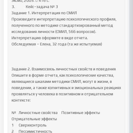
Эксмо, 2009.  416 с.

3.		Кейс–задача № 3

Задание 1. Интерпретация по СМИЛ

Произведите интерпретацию психологического профиля, 
полученного по методике стандартизированный метод 
исследования личности (СМИЛ, 566 вопросов). 
Интерпретацию оформите в виде отчета.

Обследуемая – Елена, 32 года (та же испытуемая)

Задание 2. Взаимосвязь личностных свойств и поведения

Опишите в форме отчета, как психологические качества, 
являющиеся шкалами методики СМИЛ, могут в жизни, в 
поведении, а также когнитивных и эмоциональных реакциях 
проявляться у человека в позитивном и отрицательном 
контексте:

№	Личностные свойства	Позитивные эффекты	
Отрицательные эффекты

1	Сверхконтроль		

2	Пессимистичность		
