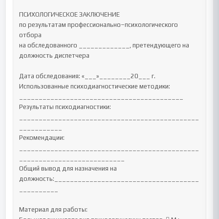
ПСИХОЛОГИЧЕСКОЕ ЗАКЛЮЧЕНИЕ

по результатам профессионально–психологического 
отбора

на обследованного _____________, претендующего на 
должность диспетчера

Дата обследования: «___»________20___ г.

Использованные психодиагностические методики: 
__________________________________________

Результаты психодиагностики: 
______________________________________________
___________

Рекомендации: 
______________________________________________
___________________________

Общий вывод для назначения на 
должность:_____________________________________
__________

Материал для работы:
