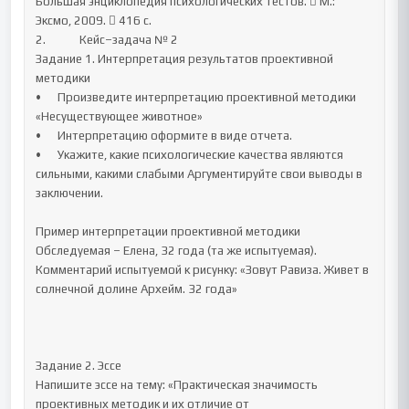
Большая энциклопедия психологических тестов.  М.: 
Эксмо, 2009.  416 с.

2.		Кейс–задача № 2

Задание 1. Интерпретация результатов проективной 
методики

•	Произведите интерпретацию проективной методики 
«Несуществующее животное»

•	Интерпретацию оформите в виде отчета.

•	Укажите, какие психологические качества являются 
сильными, какими слабыми Аргументируйте свои выводы в 
заключении.

Пример интерпретации проективной методики

Обследуемая – Елена, 32 года (та же испытуемая).

Комментарий испытуемой к рисунку: «Зовут Равиза. Живет в 
солнечной долине Архейм. 32 года»

Задание 2. Эссе

Напишите эссе на тему: «Практическая значимость 
проективных методик и их отличие от 