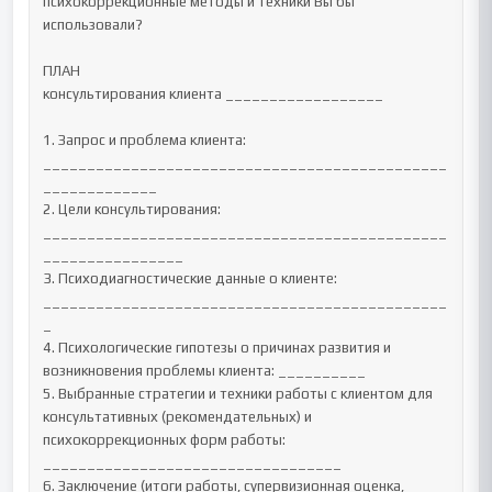
психокоррекционные методы и техники Вы бы 
использовали?

ПЛАН

консультирования клиента __________________

1. Запрос и проблема клиента: 
______________________________________________
_____________

2. Цели консультирования: 
______________________________________________
________________

3. Психодиагностические данные о клиенте: 
______________________________________________
_

4. Психологические гипотезы о причинах развития и 
возникновения проблемы клиента: __________

5. Выбранные стратегии и техники работы с клиентом для 
консультативных (рекомендательных) и 
психокоррекционных форм работы: 
__________________________________

6. Заключение (итоги работы, супервизионная оценка, 