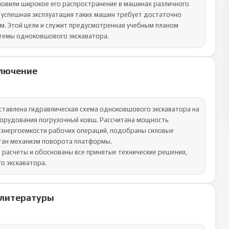
овили широкое его распространение в машинах различного 
у успешная эксплуатация таких машин требует достаточно 
м. Этой цели и служит предусмотренная учебным планом 
стемы одноковшового экскаватора.
лючение
ставлена гидравлическая схема одноковшового экскаватора на 
орудования погрузочный ковш. Рассчитана мощность 
 энергоемкости рабочих операций, подобраны силовые 
тан механизм поворота платформы.

 расчеты и обоснованы все принятые технические решения, 
о экскаватора.
 литературы