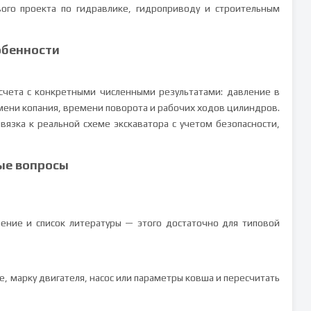
вого проекта по гидравлике, гидроприводу и строительным
обенности
счета с конкретными численными результатами: давление в
емени копания, времени поворота и рабочих ходов цилиндров.
ивязка к реальной схеме экскаватора с учетом безопасности,
ые вопросы
чение и список литературы — этого достаточно для типовой
, марку двигателя, насос или параметры ковша и пересчитать