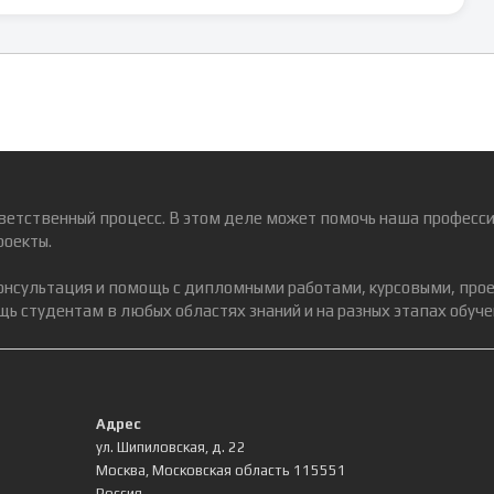
ветственный процесс. В этом деле может помочь наша професси
роекты.
консультация и помощь с дипломными работами, курсовыми, про
ь студентам в любых областях знаний и на разных этапах обуче
Адрес
ул. Шипиловская, д. 22
Москва
,
Московская область
115551
Россия