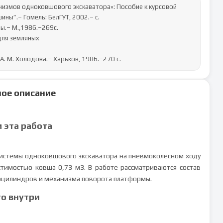
низмов одноковшового экскаватора»: Пособие к курсовой 
ны”.– Гомель: БелГУТ, 2002.– с.

.– М.,1986.–269с.

ля земляных 

. М. Холодова.– Харьков, 1986.–270 с.
ое описание
м эта работа
истемы одноковшового экскаватора на пневмоколесном ходу
тимостью ковша 0,73 м3. В работе рассматриваются состав
дроцилиндров и механизма поворота платформы.
то внутри