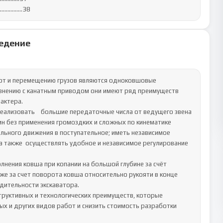
...............38
едение
от и перемещению грузов являются одноковшовые 
авнению с канатным приводом они имеют ряд преимуществ 
актера.

еализовать    большие передаточные числа от ведущего звена 
н без применения громоздких и сложных по кинематике 
льного движения в поступательное; иметь независимое 
а также  осуществлять удобное и независимое регулирование 
лнения ковша при копании на большой глубине за счёт 
же за счет поворота ковша относительно рукояти в конце 
ительности экскаватора.

руктивных и технологических преимуществ, которые 
х и других видов работ и снизить стоимость разработки 