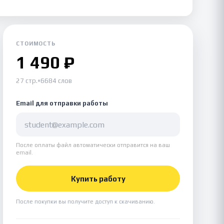
СТОИМОСТЬ
1 490 ₽
27 стр.
•
6684 слов
Email для отправки работы
После оплаты файл автоматически отправится на ваш
email.
Купить работу
После покупки вы получите доступ к скачиванию.