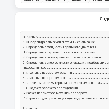
Сод
Введение...................................................................................................
1. Выбор гидравлической системы и ее описание..............................
2. Определение мощности первичного двигателя............................
3. Определение параметров насосной установки.............................
4. Определение геометрических размеров рабочего оборудован
5. Определение энергоемкости операции и подбор силовы
гидроцилиндров.....................................................................................
5.1. Копание поворотом рукояти........................................................
5.2. Копание поворотом ковша…………...............................................
5.3. Зачерпывание материала погрузочным ковшом…………............
5.4. Подъем рабочего оборудования………………………………………
6. Расчет параметров механизма поворота......................................
7. Охрана труда при эксплуатации гидравлического приво
....................................................................................................................
Заключение.............................................................................................