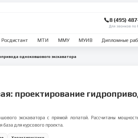
8 (495) 48
Для звонков по 
Росдистант
МТИ
ММУ
МУИВ
Дипломные ра
опривода одноковшового экскаватора
вая: проектирование гидроприво
шового экскаватора с прямой лопатой. Рассчитаны мощность
 база для курсового проекта.
ие
Характеристики