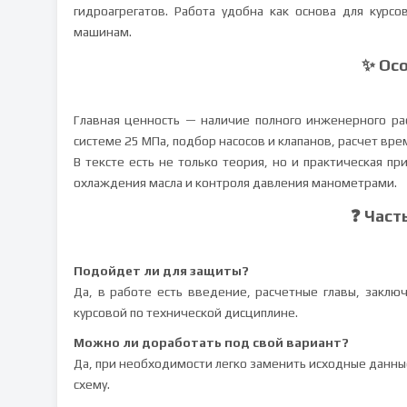
гидроагрегатов. Работа удобна как основа для курсо
машинам.
✨ Ос
Главная ценность — наличие полного инженерного ра
системе 25 МПа, подбор насосов и клапанов, расчет вр
В тексте есть не только теория, но и практическая пр
охлаждения масла и контроля давления манометрами.
❓ Част
Подойдет ли для защиты?
Да, в работе есть введение, расчетные главы, заклю
курсовой по технической дисциплине.
Можно ли доработать под свой вариант?
Да, при необходимости легко заменить исходные данные
схему.