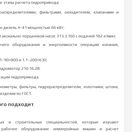
е этапы расчета гидропривода:
 распределителями, фильтрами, охладителем, клапанами и
н дизель А-41 мощностью 66 кВт;
й аксиально-поршневой насос 313.3.160 с подачей 182 л/мин;
чего оборудования и энергоемкости операций копания,
1–90×800 и 1.1–200×630;
идромотор 210.16.28;
атации гидропривода.
анометры, фильтры, гидрораспределители, золотники, штоки,
изделия по ГОСТ.
ого подходит
ых и строительных специальностей, которые изучают
у, рабочее оборудование землеройных машин и расчет