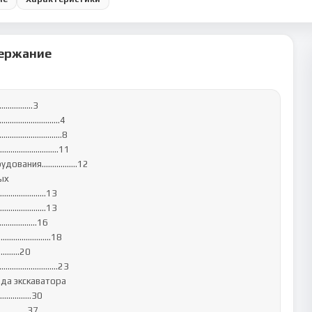
ержание
...............3

..................4

...................8

..................11

ия.................12

х 
....................13

.................13

.............16

.............18

…...20

...................23

да экскаватора 
.................30

..............37
