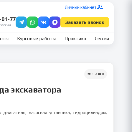
Личный кабинет
7-01-77
Заказать звонок
России
боты
Курсовые работы
Практика
Сессия
👁
15
•
💼
0
да экскаватора
 двигателя, насосная установка, гидроцилиндры,