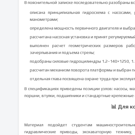
В пояснительной записке последовательно разобраны вс
описана принципиальная гидросхема с насосами,
манометрами;
определена мощность первичного двигателя и выбра
рассчитана насосная установка и принят регулируемы
выполнен расчет геометрических размеров рабо
зачерпывания и подъема стрелы;
подобраны силовые гидроцилиндры 1.2–140×1250, 1.
рассчитан механизм поворота платформы и выбран г
отдельная глава посвящена охране труда при эксплу
В спецификациях приведены позиции узлов: насосы, м
поршни, втулки, подшипники и стандартные крепежные 
📊 Для к
Материал подойдет студентам машиностроительн
гидравлические приводы, экскаваторную техник