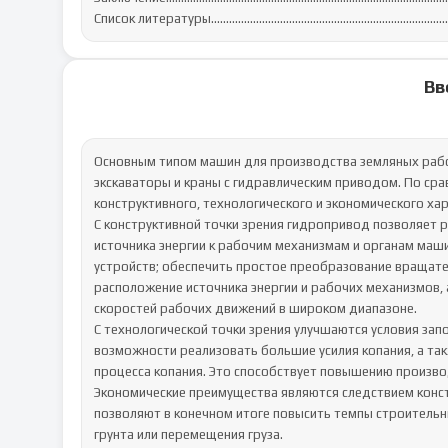
Список литературы...............................................................................
Вв
Основным типом машин для производства земляных раб
экскаваторы и краны с гидравлическим приводом. По ср
конструктивного, технологического и экономического хар
С конструктивной точки зрения гидропривод позволяет р
источника энергии к рабочим механизмам и органам маши
устройств; обеспечить простое преобразование вращате
расположение источника энергии и рабочих механизмов, 
скоростей рабочих движений в широком диапазоне.

С технологической точки зрения улучшаются условия запо
возможности реализовать большие усилия копания, а так
процесса копания. Это способствует повышению производ
Экономические преимущества являются следствием конст
позволяют в конечном итоге повысить темпы строительны
грунта или перемещения груза.
