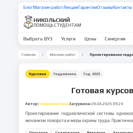
Блог
Магазин работ
Лекции
Гарантии
Отзывы
Контакты
НИКОЛЬСКИЙ
ПОМОЩЬ СТУДЕНТАМ
Выбрать ВУЗ
Услуги
Цены
Синергия
Главная
Магазин работ
Проектирование гидр
Курсовая
Гидравлика
Год:
2025
Готовая курсо
Автор:
Смирнова Анна
Загружена:
28.04.2026 09:24
Проектирование гидравлической системы одноков
механизм поворота и меры охраны труда. Практичная
Описание
Содержание
Введение
Заключен