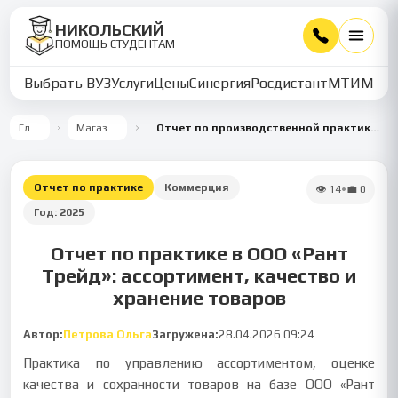
НИКОЛЬСКИЙ
ПОМОЩЬ СТУДЕНТАМ
Выбрать ВУЗ
Услуги
Цены
Синергия
Росдистант
МТИ
ММУ
Главная
Магазин работ
Отчет по производственной практике по ПМ.03 в ООО «Рант Трейд»
Отчет по практике
Коммерция
👁
14
•
💼
0
Год:
2025
Отчет по практике в ООО «Рант
Трейд»: ассортимент, качество и
хранение товаров
Автор:
Петрова Ольга
Загружена:
28.04.2026 09:24
Практика по управлению ассортиментом, оценке
качества и сохранности товаров на базе ООО «Рант