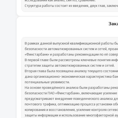
исследования как анализ, синтез, сравнение.

Структура работы состоит из введения, двух глав, заклю
Зак
В рамках данной выпускной квалификационной работы б
безопасности автоматизированных систем и сетей, проа
«Финстарбанк» и разработаны рекомендации по её совер
В первой главе были рассмотрены ключевые понятия инф
стратегии защиты автоматизированных систем и сетей.

Вторая глава была посвящена анализу текущего состоян
дана организационно-экономическая характеристика ба
потенциальные уязвимости.

На основе проведённого анализа были разработаны ре
безопасности ПАО «Финстарбанк», включающие усиление 
предусматривают внедрение поведенческого анализа дл
почтового трафика, оптимизацию процесса установки обн
копирования и восстановления, усиление контроля сетев
защиты информации и использование многофакторной ау