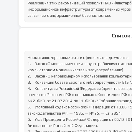
Реализация этих рекомендаций позволит ПАО «Финстарба
информационной инфраструктуры от современных угроз 
связанных с информационной безопасностью.
Список
Нормативно-правовые акты и официальные документы

1.	Закон «О мошенничестве и злоупотреблениях с использованием компьютеров» от 21.10.1984 (США). [Закон о 
компьютерном мошенничестве и злоупотреблениях]

2.	Закон «О неправомерном использовании компьютерных технологий» от 1990 года (Великобритания).

3.	Конвенция Совета Европы о киберпреступности ETS № 185.

4.	Конституция Российской Федерации (принята всенародным голосованием 12.12.1993) (с учетом поправок, 
внесенных Законами РФ о поправках к Конституции РФ от
№ 2-ФКЗ, от 21.07.2014 № 11-ФКЗ) // Собрание законодате
5.	Уголовный кодекс Российской Федерации от 13.06.1996 № 63-ФЗ (ред. от 18.02.2020) // Собрание 
законодательства РФ. — 1996. — № 25. — Ст. 2954.

6.	Указ Президента Российской Федерации от 05.12.2016 № 646 «Об утверждении Доктрины информационной 
безопасности Российской Федерации».

7.	Федеральный закон от 27.07.2006 № 149-ФЗ «Об информации, информационных технологиях и о защите 