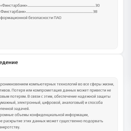
 ПАО «Финстарбанк»…………………………………………………………………..30

ПАО «Финстарбанк»……………………………………………………………….…38

нформационной безопасности ПАО 
едение
роникновением компьютерных технологий во все сферы жизни, 
тивов. Потеря или компрометация данных может привести не 
овым потерям. В связи с этим, обеспечение надежной защиты 
мажный, электронный, цифровой, аналоговый) и способа 
пенной задачей.

ромные объемы конфиденциальной информации, 
е раскрытие этих данных может существенно подорвать 
нкротству.
