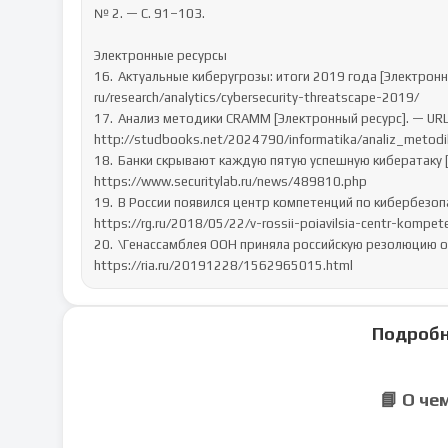
№ 2. — С. 91–103.

Электронные ресурсы

16.	Актуальные киберугрозы: итоги 2019 года [Электронный ресурс]. — URL: https://www.ptsecurity.com/ru-
ru/research/analytics/cybersecurity-threatscape-2019/ 

17.	Анализ методики CRAMM [Электронный ресурс]. — URL: 
http://studbooks.net/2024790/informatika/analiz_metodi
18.	Банки скрывают каждую пятую успешную кибератаку [Электронный ресурс]. — URL: 
https://www.securitylab.ru/news/489810.php 

19.	В России появился центр компетенций по кибербезопасности [Электронный ресурс]. — URL: 
https://rg.ru/2018/05/22/v-rossii-poiavilsia-centr-kompete
20.	\Генассамблея ООН приняла российскую резолюцию о борьбе с киберпреступностью [Электронный ресурс]. — URL: 
https://ria.ru/20191228/1562965015.html
Подробн
📘 О че