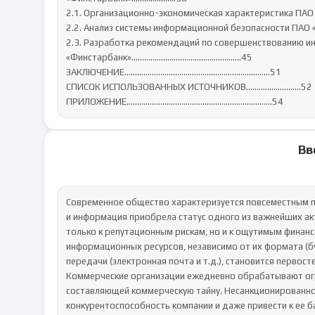
2.1. Организационно-экономическая характеристика
2.2. Анализ системы информационной безопасности 
2.3. Разработка рекомендаций по совершенствованию и
«Финстарбанк»………………………………………….…45

ЗАКЛЮЧЕНИЕ……………………………………………………………51

СПИСОК ИСПОЛЬЗОВАННЫХ ИСТОЧНИКОВ…………………..…52

ПРИЛОЖЕНИЕ………………………………………………………..….54
Вв
Современное общество характеризуется повсеместным п
и информация приобрела статус одного из важнейших ак
только к репутационным рискам, но и к ощутимым финанс
информационных ресурсов, независимо от их формата (бу
передачи (электронная почта и т.д.), становится первосте
Коммерческие организации ежедневно обрабатывают ог
составляющей коммерческую тайну. Несанкционированно
конкурентоспособность компании и даже привести к ее ба