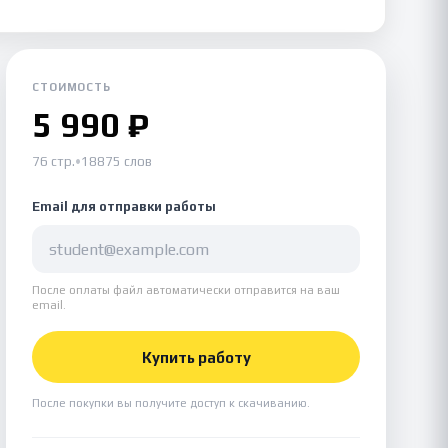
СТОИМОСТЬ
5 990 ₽
76 стр.
•
18875 слов
Email для отправки работы
После оплаты файл автоматически отправится на ваш
email.
Купить работу
После покупки вы получите доступ к скачиванию.