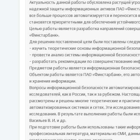
Актуальность данной работы обусловлена растущей угро
надежной защиты информационных активов ПАО «Финстар
все больше процессов автоматизируется и переносится 
становятся приоритетными для обеспечения устойчивого 
Целью работы является разработка направлений соверш
«Финстарбанк».

Для решения поставленной цели были поставлены следую
- изучить теоретические основы информационной безопасно
- провести анализ системы информационной безопасности
- разработать рекомендации по совершенствованию инф
Предметом работы является информационная безопаснос
Объектом работы является ПАО «Финстарбанк», его авто
и хранения информации. 

Вопросы информационной безопасности автоматизирован
исследователей, как в России, так и за рубежом. Настоящ
рассмотрены и решены многие теоретические и практичес
автоматизированных системах и сетях. Эти исследовани
исследования. В результате выполнения работы были испол
Васильев В. И. и др.

При подготовке работы были использованы такие информ
профессиональная литература, материалы из СМИ, данны