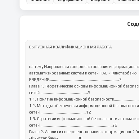
Сод
ВЫПУСКНАЯ КВАЛИФИКАЦИОННАЯ РАБОТА

на тему	Направления совершенствования информационной безопасности

автоматизированных систем и сетей ПАО «Финстарбанк»

ВВЕДЕНИЕ………………………………………………………………...3

Глава 1. Теоретические основы информационной безопас
сетей‬…………………………………………….5

1.1. Понятие информационной безопасности‬‬………………………
1.2. Методы обеспечения информационной безопасности 
сетей‬‬…………………………………………..12

1.3. Стратегии информационной безопасности автоматизи
сетей‬‬‬‬‬‬‬‬‬‬‬‬‬‬‬‬‬‬…………………………………………………………………...26

Глава 2. Анализ и совершенствование информационной бе
«Финстарбанк»…………………30
