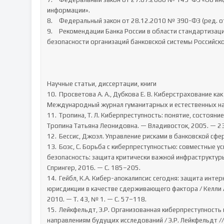
информации».

8.	Федеральный закон от 28.12.2010 № 390-ФЗ (ред. от 06.02.2020) «О безопасности».

9.	Рекомендации Банка России в области стандартизации (РС БР ИББС-2.5-2014) «Обеспечение информационной 
безопасности организаций банковской системы Российско
Научные статьи, диссертации, книги

10.	Просветова А. А., Дубкова Е. В. Киберстрахование как способ обеспечения информационной безопасности // 
Международный журнал гуманитарных и естественных нау
11.	Тропина, Т. Л. Киберпреступность: понятие, состояние, уголовно-правовые меры борьбы : дис. … канд. юрид. наук / 
Тропина Татьяна Леонидовна. — Владивосток, 2005. — 235
12.	Бессис, Джоэл. Управление рисками в банковской сфере. Австралия: John Wiley and Sons, LTD, 2013.

13.	Боэс, С. Борьба с киберпреступностью: совместные усилия / С. Боэс, Э. Р. Лейкфельдт // Киберфизическая 
безопасность: защита критически важной инфраструктуры
Спрингер, 2016. — С. 185–205.

14.	Гейбл, К.А. Кибер-апокалипсис сегодня: защита интернета от кибертерроризма и использование универсальной 
юрисдикции в качестве сдерживающего фактора / Келли 
2010. — Т. 43, № 1. — С. 57–118.

15.	Лейкфельдт, Э.Р. Организованная киберпреступность и структура социальных возможностей: предложения по 
направлениям будущих исследований / Э.Р. Лейкфельдт //