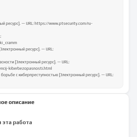
ki_cramm 

ncij-kiberbezopasnosti.html 

ое описание
м эта работа