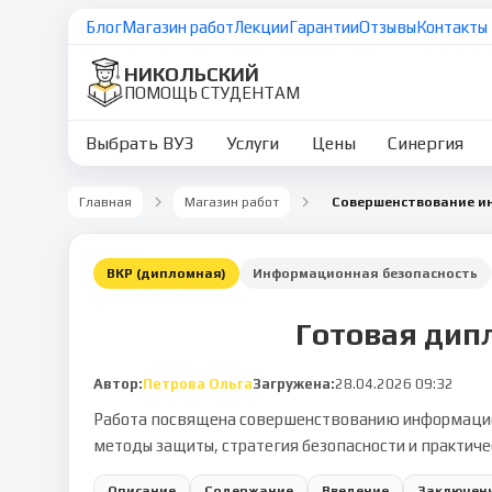
Блог
Магазин работ
Лекции
Гарантии
Отзывы
Контакты
НИКОЛЬСКИЙ
ПОМОЩЬ СТУДЕНТАМ
Выбрать ВУЗ
Услуги
Цены
Синергия
Главная
Магазин работ
ВКР (дипломная)
Информационная безопасность
Готовая дип
Автор:
Петрова Ольга
Загружена:
28.04.2026 09:32
Работа посвящена совершенствованию информацион
методы защиты, стратегия безопасности и практиче
Описание
Содержание
Введение
Заключен