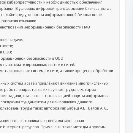
зой киберпреступности и необходимостью обеспечения 
банк». В условиях цифровой трансформации бизнеса, когда 
в онлайн-среду, вопросы информационной безопасности 
развития компании.

енствования информационной безопасности ПАО 
щие задачи:

сти‬‬;

 ООО;

ормационной безопасности в ООО 

ть автоматизированных систем и сетей.

матизированные системы и сети, а также процессы обработки 
ных систем и сетей привлекают внимание многочисленных 
ая работа опирается на их научные труды, в которых 
кие задачи, связанные с организацией защиты информации в 
я послужили фундаментом для выполнения данного 
ьзованы труды таких авторов как Бабаш А.В., Белов А. С., 
ационные источники как специализированная 
е Интернет-ресурсов. Применены такие методы и приемы 