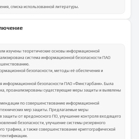
чения, списка использованной литературы.
лючение
ыли изучены теоретические основы информационной 
нализирована система информационной безопасности ПАО 
шенствованию.

ормационной безопасности, методы её обеспечения и 
ия информационной безопасности ПАО «Финстарбанк». Была 
нка, проанализированы существующие меры защиты и выявлены 
комендации по совершенствованию информационной 
технических мер защиты. Предлагаемые меры 
я защиты от вредоносного ПО, улучшение контроля входящего 
овлений безопасности, улучшение системы резервного 
ого трафика, а также совершенствование криптографической 
тентификации.
