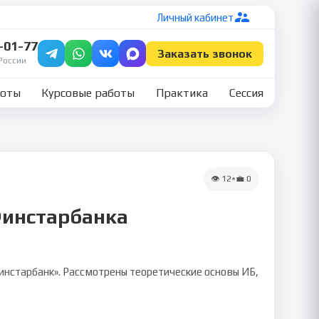
Личный кабинет
7-01-77
Заказать звонок
России
боты
Курсовые работы
Практика
Сессия
👁
12
•
💼
0
Финстарбанка
старбанк». Рассмотрены теоретические основы ИБ,