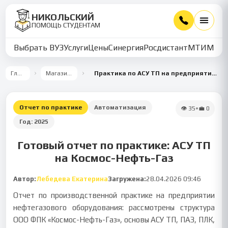
НИКОЛЬСКИЙ
ПОМОЩЬ СТУДЕНТАМ
Выбрать ВУЗ
Услуги
Цены
Синергия
Росдистант
МТИ
ММУ
Главная
Магазин работ
Практика по АСУ ТП на предприятии Космос-Нефть-Газ
Отчет по практике
Автоматизация
👁
35
•
💼
0
Год:
2025
Готовый отчет по практике: АСУ ТП
на Космос-Нефть-Газ
Автор:
Лебедева Екатерина
Загружена:
28.04.2026 09:46
Отчет по производственной практике на предприятии
нефтегазового оборудования: рассмотрены структура
ООО ФПК «Космос-Нефть-Газ», основы АСУ ТП, ПАЗ, ПЛК,