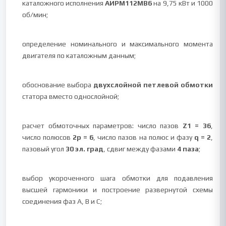
каталожного исполнения
АИРМ112МВ6
на 9,75 кВт и 1000
об/мин;
определение номинального и максимального момента
двигателя по каталожным данным;
обоснование выбора
двухслойной петлевой обмотки
статора вместо однослойной;
расчет обмоточных параметров: число пазов
Z1 = 36
,
число полюсов
2p = 6
, число пазов на полюс и фазу
q = 2
,
пазовый угол
30 эл. град
, сдвиг между фазами
4 паза
;
выбор укороченного шага обмотки для подавления
высшей гармоники и построение развернутой схемы
соединения фаз А, В и С;