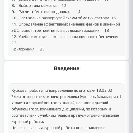
8.	Выбор типа обмотки	12

9.	Расчет обмоточных данных	14

10.	Построение развернутой схемы обмотки статора	15

11.	Определение эффективных значений фазной и линейной 
ЭДС первой, третьей, пятой и седьмой гармоник	18

12.	Учебно-методическое и информационное обеспечение	
23

Приложения	25
Введение
Курсовая работа по направлению подготовки 13.03.02 
Электроэнергетика и электротехника (уровень бакалавриат) 
является формой контроля знаний, навыков и умений 
обучающегося, изучившего дисциплины, по которым, в 
соответствии с учебным планом предусмотрено написание 
курсовой работы.

Целью написания курсовой работы по направлению 