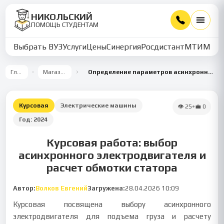
НИКОЛЬСКИЙ
ПОМОЩЬ СТУДЕНТАМ
Выбрать ВУЗ
Услуги
Цены
Синергия
Росдистант
МТИ
ММУ
Главная
Магазин работ
Определение параметров асинхронного двигателя для подъемного механизма
Курсовая
Электрические машины
👁
25
•
💼
0
Год:
2024
Курсовая работа: выбор
асинхронного электродвигателя и
расчет обмотки статора
Автор:
Волков Евгений
Загружена:
28.04.2026 10:09
Курсовая посвящена выбору асинхронного
электродвигателя для подъема груза и расчету