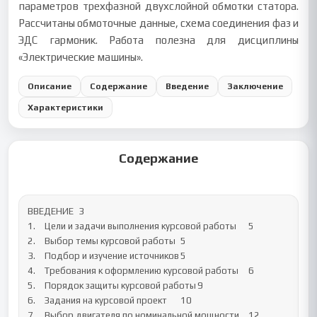
параметров трехфазной двухслойной обмотки статора.
Рассчитаны обмоточные данные, схема соединения фаз и
ЭДС гармоник. Работа полезна для дисциплины
«Электрические машины».
Описание
Содержание
Введение
Заключение
Характеристики
Содержание
ВВЕДЕНИЕ	3

1.	Цели и задачи выполнения курсовой работы	5

2.	Выбор темы курсовой работы	5

3.	Подбор и изучение источников	5

4.	Требования к оформлению курсовой работы	6

5.	Порядок защиты курсовой работы	9

6.	Задания на курсовой проект	10

7.	Выбор двигателя по номинальной мощности	12
