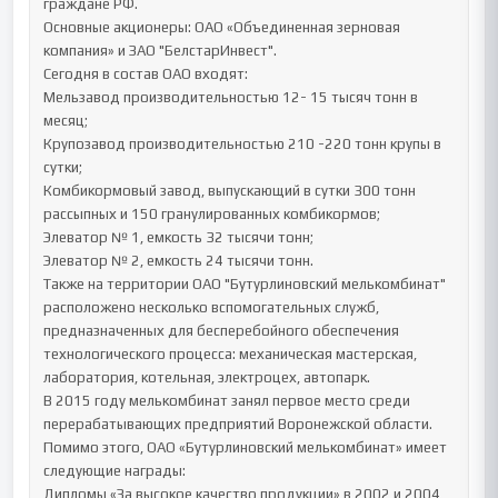
граждане РФ.

Основные акционеры: ОАО «Объединенная зерновая 
компания» и ЗАО "БелстарИнвест".

Сегодня в состав ОАО входят:

Мельзавод производительностью 12- 15 тысяч тонн в 
месяц;

Крупозавод производительностью 210 -220 тонн крупы в 
сутки;

Комбикормовый завод, выпускающий в сутки 300 тонн 
рассыпных и 150 гранулированных комбикормов;

Элеватор № 1, емкость 32 тысячи тонн;

Элеватор № 2, емкость 24 тысячи тонн.

Также на территории ОАО "Бутурлиновский мелькомбинат" 
расположено несколько вспомогательных служб, 
предназначенных для бесперебойного обеспечения 
технологического процесса: механическая мастерская, 
лаборатория, котельная, электроцех, автопарк.

В 2015 году мелькомбинат занял первое место среди 
перерабатывающих предприятий Воронежской области. 
Помимо этого, ОАО «Бутурлиновский мелькомбинат» имеет 
следующие награды:

Дипломы «За высокое качество продукции» в 2002 и 2004 