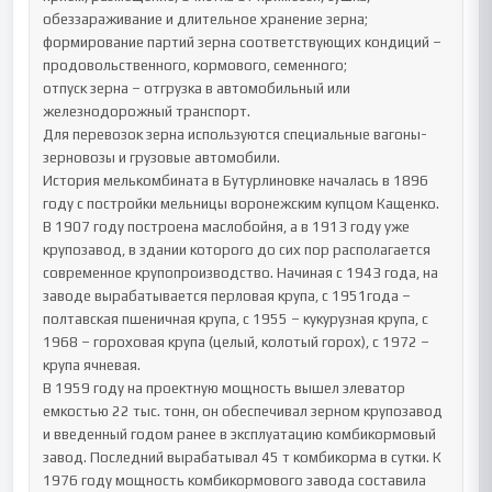
обеззараживание и длительное хранение зерна;

формирование партий зерна соответствующих кондиций – 
продовольственного, кормового, семенного;

отпуск зерна – отгрузка в автомобильный или 
железнодорожный транспорт.

Для перевозок зерна используются специальные вагоны-
зерновозы и грузовые автомобили.

История мелькомбината в Бутурлиновке началась в 1896 
году с постройки мельницы воронежским купцом Кащенко. 
В 1907 году построена маслобойня, а в 1913 году уже 
крупозавод, в здании которого до сих пор располагается 
современное крупопроизводство. Начиная с 1943 года, на 
заводе вырабатывается перловая крупа, с 1951года – 
полтавская пшеничная крупа, с 1955 – кукурузная крупа, с 
1968 – гороховая крупа (целый, колотый горох), с 1972 – 
крупа ячневая.

В 1959 году на проектную мощность вышел элеватор 
емкостью 22 тыс. тонн, он обеспечивал зерном крупозавод 
и введенный годом ранее в эксплуатацию комбикормовый 
завод. Последний вырабатывал 45 т комбикорма в сутки. К 
1976 году мощность комбикормового завода составила 