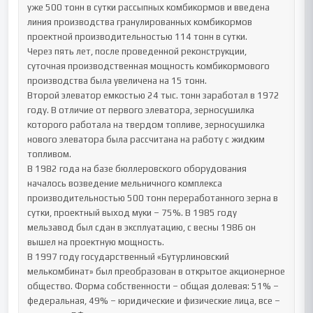
уже 500 тонн в сутки рассыпных комбикормов и введена 
линия производства гранулированных комбикормов 
проектной производительностью 114 тонн в сутки.

Через пять лет, после проведенной реконструкции, 
суточная производственная мощность комбикормового 
производства была увеличена на 15 тонн.

Второй элеватор емкостью 24 тыс. тонн заработал в 1972 
году. В отличие от первого элеватора, зерносушилка 
которого работала на твердом топливе, зерносушилка 
нового элеватора была рассчитана на работу с жидким 
топливом.

В 1982 года на базе бюллеровского оборудования 
началось возведение мельничного комплекса 
производительностью 500 тонн переработанного зерна в 
сутки, проектный выход муки – 75%. В 1985 году 
мельзавод был сдан в эксплуатацию, с весны 1986 он 
вышел на проектную мощность.

В 1997 году государственный «Бутурлиновский 
мелькомбинат» был преобразован в открытое акционерное 
общество. Форма собственности – общая долевая: 51% – 
федеральная, 49% – юридические и физические лица, все – 