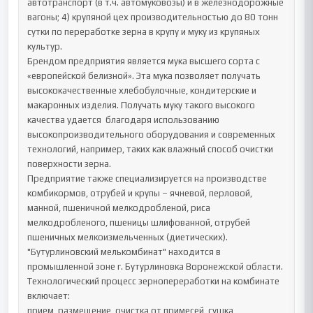
автотранспорт (в т.ч. автомуковозы) и в железнодорожные 
вагоны; 4) крупяной цех производительностью до 80 тонн 
сутки по переработке зерна в крупу и муку из крупяных 
культур.

Брендом предприятия является мука высшего сорта с 
«европейской белизной». Эта мука позволяет получать 
высококачественные хлебобулочные, кондитерские и 
макаронных изделия. Получать муку такого высокого 
качества удается  благодаря использованию 
высокопроизводительного оборудования и современных 
технологий, например, таких как влажный способ очистки 
поверхности зерна.

Предприятие также специализируется на производстве 
комбикормов, отрубей и крупы – ячневой, перловой, 
манной, пшеничной мелкодробленой, риса 
мелкодробленого, пшеницы шлифованной, отрубей 
пшеничных мелкоизмельченных (диетических).

"Бутурлиновский мелькомбинат" находится в 
промышленной зоне г. Бутурлиновка Воронежской области.

Технологический процесс зернопереработки на комбинате 
включает:

прием, размещение, очистка от примесей, сушка, 