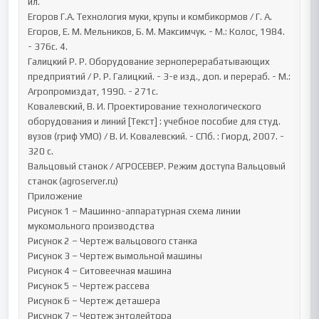
ил.

Егоров Г.А. Технология муки, крупы и комбикормов / Г. А. 
Егоров, Е. М. Мельников, Б. М. Максимчук. - М.: Колос, 1984. 
- 376с. 4.

Галицкий Р. Р. Оборудование зерноперерабатывающих 
предприятий / Р. Р. Галицкий. - 3-е изд., доп. и перераб. - М.: 
Агропромиздат, 1990. - 271с.

Ковалевский, В. И. Проектирование технологического 
оборудования и линий [Текст] : учебное пособие для студ. 
вузов (гриф УМО) / В. И. Ковалевский. - СПб. : Гиорд, 2007. - 
320 с.

Вальцовый станок / АГРОСЕВЕР. Режим доступа Вальцовый 
станок (agroserver.ru)

Приложение

Рисунок 1 – Машинно-аппаратурная схема линии 
мукомольного производства

Рисунок 2 – Чертеж вальцового станка

Рисунок 3 – Чертеж вымольной машины

Рисунок 4 – Ситовеечная машина

Рисунок 5 – Чертеж рассева

Рисунок 6 – Чертеж деташера

Рисунок 7 – Чертеж энтолейтора