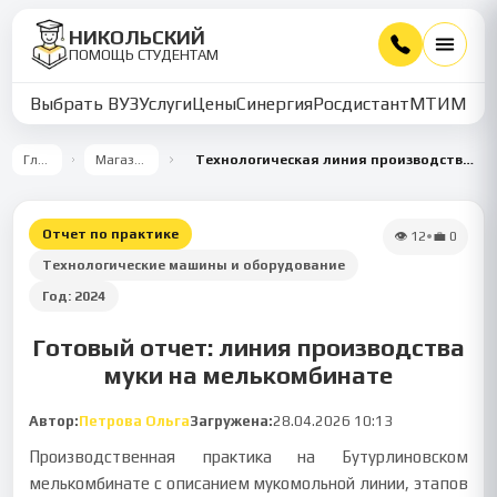
НИКОЛЬСКИЙ
ПОМОЩЬ СТУДЕНТАМ
Выбрать ВУЗ
Услуги
Цены
Синергия
Росдистант
МТИ
ММУ
Главная
Магазин работ
Технологическая линия производства муки на мелькомбинате
Отчет по практике
👁
12
•
💼
0
Технологические машины и оборудование
Год:
2024
Готовый отчет: линия производства
муки на мелькомбинате
Автор:
Петрова Ольга
Загружена:
28.04.2026 10:13
Производственная практика на Бутурлиновском
мелькомбинате с описанием мукомольной линии, этапов