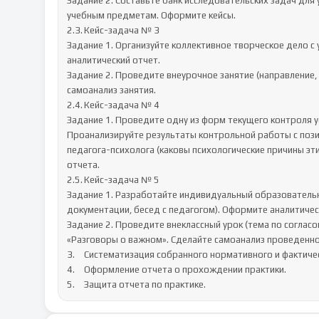
Задание 2. Составьте банк исследовательских задач для 
учебным предметам. Оформите кейсы.

2.3.	Кейс-задача № 3

Задание 1. Организуйте коллективное творческое дело с 
аналитический отчет.

Задание 2. Проведите внеурочное занятие (направление, 
самоанализ занятия.

2.4.	Кейс-задача № 4

Задание 1. Проведите одну из форм текущего контроля ус
Проанализируйте результаты контрольной работы с позици
педагога-психолога (каковы психологические причины эт
отчета.

2.5.	Кейс-задача № 5

Задание 1. Разработайте индивидуальный образовательны
документации, бесед с педагогом). Оформите аналитическ
Задание 2. Проведите внеклассный урок (тема по согласо
«Разговоры о важном». Сделайте самоанализ проведенног
3.	Систематизация собранного нормативного и фактического материала.

4.	Оформление отчета о прохождении практики.

5.	Защита отчета по практике.