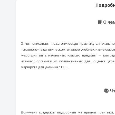
Подробн
📘 О че
Отчет описывает педагогическую практику в начальн
психолого-педагогическом анализе учебных и внекласс
мероприятия в начальных классах; предмет — методи
чтению, организация коллективных дел, оценка успе
маршрута для ученика с ОВЗ.
📚 Ч
Документ содержит подробные материалы практики, 