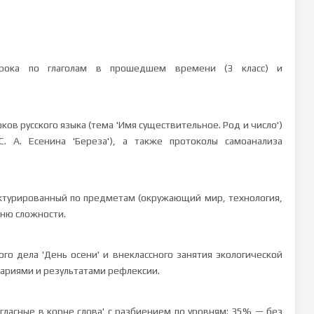
 урока по глаголам в прошедшем времени (3 класс) и
ов русского языка (тема 'Имя существительное. Род и число')
С. А. Есенина 'Береза'), а также протоколы самоанализа
руктурированный по предметам (окружающий мир, технология,
вню сложности.
го дела 'День осени' и внеклассного занятия экологической
нариями и результатами рефлексии.
гласные в корне слова' с разбиением по уровням: 35% — без