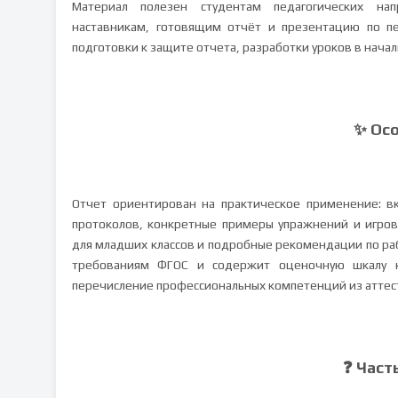
Материал полезен студентам педагогических нап
наставникам, готовящим отчёт и презентацию по пе
подготовки к защите отчета, разработки уроков в начал
✨ Ос
Отчет ориентирован на практическое применение: в
протоколов, конкретные примеры упражнений и игров
для младших классов и подробные рекомендации по ра
требованиям ФГОС и содержит оценочную шкалу к 
перечисление профессиональных компетенций из аттест
❓ Част