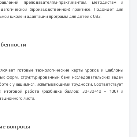
равлений, преподавателям-практикантам, методистам и
дагогической (производственной) практике. Подойдет для
ьной школе и адаптации программ для детей с ОВЗ.
обенности
ключает готовые технологические карты уроков и шаблоны
ых форм, структурированный банк исследовательских задач
боте с учащимися, испытывающими трудности. Соответствует
итоговой работе (разбивка баллов: 30+30+40 = 100) и
ационного листа.
ые вопросы