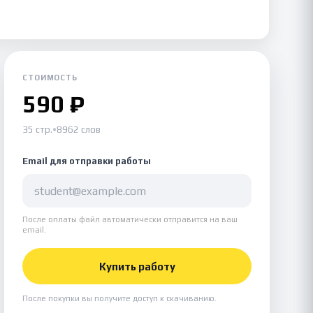
СТОИМОСТЬ
590 ₽
35 стр.
•
8962 слов
Email для отправки работы
После оплаты файл автоматически отправится на ваш
email.
Купить работу
После покупки вы получите доступ к скачиванию.