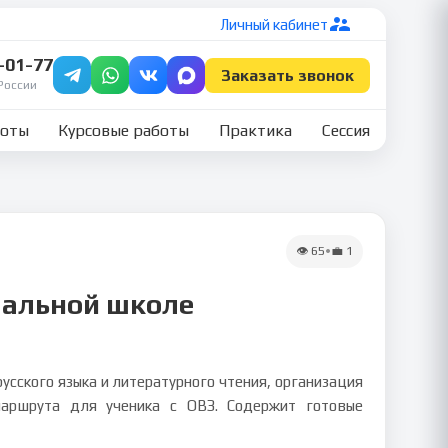
Личный кабинет
7-01-77
Заказать звонок
России
боты
Курсовые работы
Практика
Сессия
👁
65
•
💼
1
чальной школе
сского языка и литературного чтения, организация
маршрута для ученика с ОВЗ. Содержит готовые