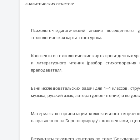
аналитических отчетов:
Психолого-педагогический анализ посещенного
технологическая карта этого урока.
Конспекты и технологические карты проведенных урок
и литературного чтения (разбор стихотворения 
преподавателя.
Банк исследовательских задач для 1–4 классов, ст
музыка, русский язык, литературное чтение) и по уро
Материалы по организации коллективного творческо
направленности 'Береги природу' с конспектами, сце
Результаты текущего контроля по теме 'Безударные 