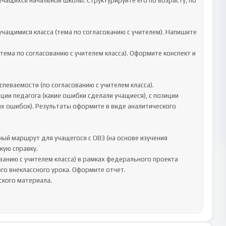
учащихся начальной школы. Структурируйте его по возрасту, по 
учащимися класса (тема по согласованию с учителем). Напишите 
тема по согласованию с учителем класса). Оформите конспект и 
певаемости (по согласованию с учителем класса). 
и педагога (какие ошибки сделали учащиеся), с позиции 
их ошибок). Результаты оформите в виде аналитического 
й маршрут для учащегося с ОВЗ (на основе изучения 
ую справку.

ванию с учителем класса) в рамках федерального проекта 
о внеклассного урока. Оформите отчет.
