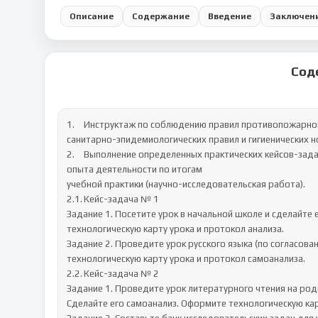
Описание
Содержание
Введение
Заключен
Сод
1.	Инструктаж по соблюдению правил противопожарной безопасности, правил охраны труда, техники безопасности, 
санитарно-эпидемиологических правил и гигиенических н
2.	Выполнение определенных практических кейсов-задач, необходимых для оценки знаний, умений, навыков и (или) 
опыта деятельности по итогам 

учебной практики (научно-исследовательская работа).

2.1.	Кейс-задача № 1 

Задание 1. Посетите урок в начальной школе и сделайте 
технологическую карту урока и протокол анализа.

Задание 2. Проведите урок русского языка (по согласован
технологическую карту урока и протокол самоанализа.

2.2.	Кейс-задача № 2

Задание 1. Проведите урок литературного чтения на родно
Сделайте его самоанализ. Оформите технологическую кар