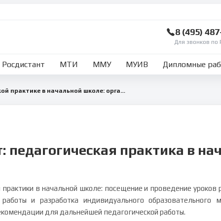
8 (495) 48
Для звонков по 
Росдистант
МТИ
ММУ
МУИВ
Дипломные ра
Отчет по педагогической практике в начальной школе: организация уроков и воспитательной работы
т: педагогическая практика в на
практики в начальной школе: посещение и проведение уроков ру
й работы и разработка индивидуального образовательного 
рекомендации для дальнейшей педагогической работы.