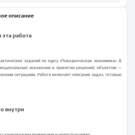
ое описание
м эта работа
ктических заданий по курсу «Поведенческая экономика». В
эмоциональные искажения в принятии решений; объектом —
ческим ситуациям. Работа включает описания задач, готовые
то внутри
й с конкретными примерами и иллюстрациями: