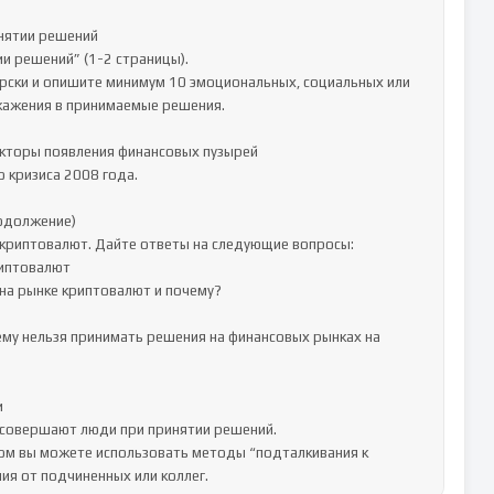
нятии решений

и решений” (1-2 страницы).

ерски и опишите минимум 10 эмоциональных, социальных или 
кажения в принимаемые решения.

акторы появления финансовых пузырей

 кризиса 2008 года.

одолжение)

криптовалют. Дайте ответы на следующие вопросы: 

иптовалют

на рынке криптовалют и почему?

ему нельзя принимать решения на финансовых рынках на 


 совершают люди при принятии решений.

зом вы можете использовать методы “подталкивания к 
я от подчиненных или коллег.