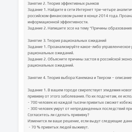
Занятие 2. Теория эффективных рынков

Задание 1. Найдите в сети Интернет три-четыре аналити
российском финансовом рынке в конце 2014 года. Проана
информационной эффективности. 

Задание 2. Напишите эссе на тему “Причины образования
Занятие 3. Теория рациональных ожиданий

Задание 1. Проанализируйте какое-либо управленческое р
рациональных ожиданий. 

Задание 2. Объясните причины застоя в российской эконо
рациональных ожиданий.

Занятие 4. Теория выбора Канемана и Тверски – описани
Задание 1. В вашем городе свирепствует эпидемия нового
прививку от этого заболевания. По их подсчетам, ее исп
- 700 человек из каждой тысячи привитых сможет избежа
- 300 человек умрут от непредвиденных последствий прив
Согласитесь ли сделать прививку? 

Изменится ли ваше решение, если выдут следующие данны
 - 70 % привитых людей выживут. 
