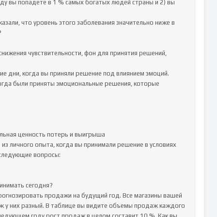
оду вы попадете в 1 % самых богатых людей страны и 2) вы 
азали, что уровень этого заболевания значительно ниже в 


снижения чувствительности, фон для принятия решений, 
ие дни, когда вы приняли решение под влиянием эмоций.

когда были приняты эмоциональные решения, которые 
ельная ценность потерь и выигрыша

 из личного опыта, когда вы принимали решение в условиях 
следующие вопросы: 

нимать сегодня?  

прогнозировать продажи на будущий год. Все магазины вашей 
ж у них разный. В таблице вы видите объемы продаж каждого 
ледующем году рост продаж в целом составит 10 %. Как вы 