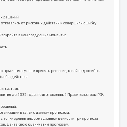
х решений

 отказались от рисковых действий и совершили ошибку 
 Раскройте в нем следующие моменты: 

ать

которые помогут вам принять решение, какой вид ошибок 
ки бездействия.

ые системы

звития до 2035 года, подготовленный Правительством РФ. 

решений. 

ганизации в связи с данным прогнозом. 

 с точки зрения информационной ценности три прогноза 
в. Дайте свою оценку этим прогнозам. 
