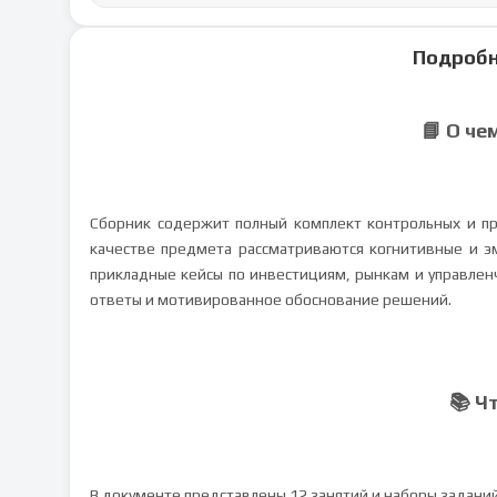
Подробн
📘 О че
Сборник содержит полный комплект контрольных и пра
качестве предмета рассматриваются когнитивные и 
прикладные кейсы по инвестициям, рынкам и управлен
ответы и мотивированное обоснование решений.
📚 Ч
В документе представлены 12 занятий и наборы задани