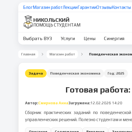
Блог
Магазин работ
Лекции
Гарантии
Отзывы
Контакты
НИКОЛЬСКИЙ
ПОМОЩЬ СТУДЕНТАМ
Выбрать ВУЗ
Услуги
Цены
Синергия
Главная
Магазин работ
Поведенческая эконом
Задача
Поведенческая экономика
Год:
2025
Готовая работа:
Автор:
Смирнова Анна
Загружена:
12.02.2026 14:20
Сборник практических заданий по поведенческой
управленческих решений. Полезно студентам и мен
Описание
Содержание
Введение
Заключен