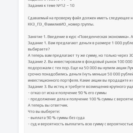
Задания к теме №12 – 10

Сдаваемый на проверку файл должен иметь следующее на
ККЗ_ПЭ_ФамилияИО_номер группы.

Занятие 1. Введение в курс «Поведенческая экономика». 
Задание 1. Вам предлагают деньги в размере 1 000 рублей
выбираете? 

А теперь вам предлагают ту же сумму, но только через 30
Задание 2. Вы инвестировали в фондовый рынок 100 000 р
подорожали с тех пор. Еще на 50 000 вы купили акции Л
срочно понадобились деньги (чуть меньше 50 000 рублей
инвестиционного портфеля. Какие акции вы продадите и п
Задание 3. Вы истец и требуете возмещения крупного уще
- отказ от иска и получение 90 % его суммы 

- продолжение дела и получение 100 % суммы с вероятно
А теперь вы ответчик. 

Что вы выберете: 

- выплата 90 % суммы без суда

- суд и вероятность выплатить всю сумму с вероятностью