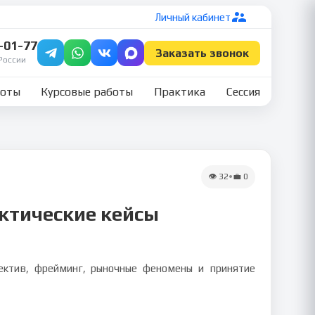
Личный кабинет
7-01-77
Заказать звонок
России
боты
Курсовые работы
Практика
Сессия
👁
32
•
💼
0
актические кейсы
пектив, фрейминг, рыночные феномены и принятие