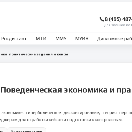
8 (495) 48
Для звонков по 
Росдистант
МТИ
ММУ
МУИВ
Дипломные ра
ика: практические задания и кейсы
 Поведенческая экономика и пр
 экономике: гиперболическое дисконтирование, теория перс
еджерам для отработки кейсов и подготовки к контрольным.
ие
Характеристики