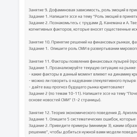
Занятие 9. Дофаминовая зависимость, роль эмоций в при
Задание 1. Напишите эссе на тему “Роль эмоций в приняти
Задание 2. Познакомьтесь с трудами Д. Канемана и А. Тв
когнитивных факторов, которые вносят существенные ис
Занятие 10. Принятие решений на финансовых рынках, ф
Задание 1.  Опишите роль СМИ в развертывании мирового
Занятие 11. Факторы появления финансовых пузырей (пр
Задание 1. Проанализируйте текущую ситуацию на рынке 
- какие факторы в данный момент влияют на динамику кр
- можно ли говорить о надувании спекулятивного пузыря 
- дайте ваш прогноз будущего рынка криптовалют

Задание 2 (по темам 10-11). Напишите эссе на тему “Поч
основе новостей СМИ” (1-2 страницы).

Занятие 12. Теория экономического поведения Д. Ариэлли
Задание 1. Опишите 5 систематических ошибок, которые
Задание 2. Приведите примеры (минимум 3), каким обра
решению”, чтобы добиться нужной вами модели поведени