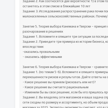
Задание 2. Как соотносятся две вероятности: 1) в этом г
останетесь в этом списке в ближайшие 10 лет

Задание 3. Исследования распространения рака почки пок
малонаселенных сельскохозяйственных районах. Почему?
Занятие 5. Теория выбора Канемана и Тверски – принцип 
разочарования в решениях

Задание 1. Вспомните и опишите три ситуации за последн
Задание 2. Приведите три примера из истории бизнеса, 
впоследствии:

-оказались провальными

- оказались эффективными

Занятие 6. Теория выбора Канемана и Тверски – сравнит
Задание 1. (по темам 5-6). Вспомните и опишите примеры
перекошенности рисков и результатов. Дайте ответы на 
- Какое решение вы приняли (рисковать или нет)?

- Какое решение вы считаете рациональным

- Изменили бы вы свое решение, если бы его пришлось при
Задание 2. Вы владелец сети магазинов и ваша задача с
сети сходны по размеру и ассортименту, но объем прода
магазина за 2015. Эксперты-экономисты считают, что в с