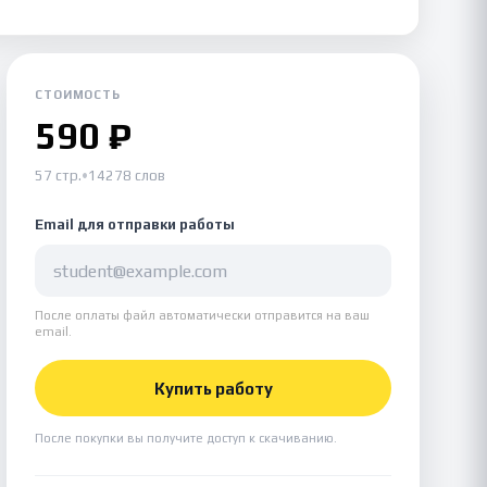
СТОИМОСТЬ
590 ₽
57 стр.
•
14278 слов
Email для отправки работы
После оплаты файл автоматически отправится на ваш
email.
Купить работу
После покупки вы получите доступ к скачиванию.