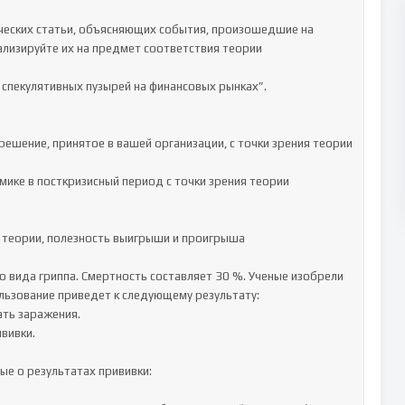
ческих статьи, объясняющих события, произошедшие на 
лизируйте их на предмет соответствия теории 
 спекулятивных пузырей на финансовых рынках”.

ешение, принятое в вашей организации, с точки зрения теории 
мике в посткризисный период с точки зрения теории 
е теории, полезность выигрыши и проигрыша

 вида гриппа. Смертность составляет 30 %. Ученые изобрели 
ользование приведет к следующему результату: 

ть заражения.

ивки. 

е о результатах прививки:
