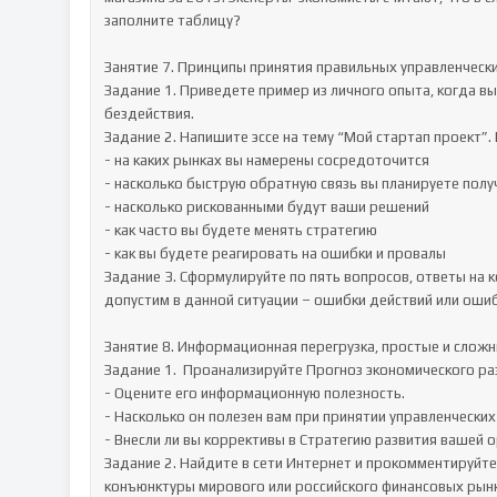
заполните таблицу?

Занятие 7. Принципы принятия правильных управленчески
Задание 1. Приведете пример из личного опыта, когда вы
бездействия. 

Задание 2. Напишите эссе на тему “Мой стартап проект”.
- на каких рынках вы намерены сосредоточится

- насколько быструю обратную связь вы планируете получ
- насколько рискованными будут ваши решений

- как часто вы будете менять стратегию

- как вы будете реагировать на ошибки и провалы

Задание 3. Сформулируйте по пять вопросов, ответы на 
допустим в данной ситуации – ошибки действий или ошиб
Занятие 8. Информационная перегрузка, простые и сложн
Задание 1.  Проанализируйте Прогноз экономического ра
- Оцените его информационную полезность. 

- Насколько он полезен вам при принятии управленческих 
- Внесли ли вы коррективы в Стратегию развития вашей ор
Задание 2. Найдите в сети Интернет и прокомментируйте
конъюнктуры мирового или российского финансовых рынко