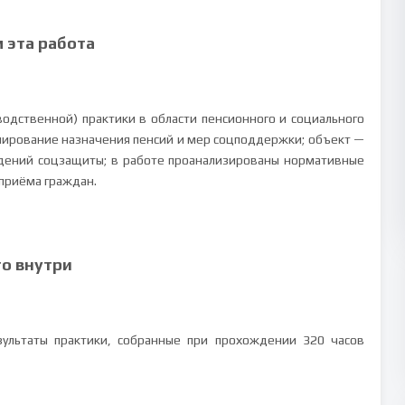
м эта работа
дственной) практики в области пенсионного и социального
лирование назначения пенсий и мер соцподдержки; объект —
дений соцзащиты; в работе проанализированы нормативные
 приёма граждан.
то внутри
ультаты практики, собранные при прохождении 320 часов