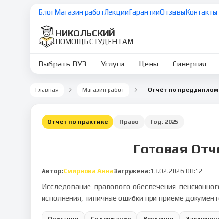
Блог
Магазин работ
Лекции
Гарантии
Отзывы
Контакты
НИКОЛЬСКИЙ
ПОМОЩЬ СТУДЕНТАМ
Выбрать ВУЗ
Услуги
Цены
Синергия
Главная
Магазин работ
Отчет по практике
Право
Год:
2025
Готовая Отч
Автор:
Смирнова Анна
Загружена:
13.02.2026 08:12
Исследование правового обеспечения пенсионног
исполнения, типичные ошибки при приёме докумен
Описание
Содержание
Введение
Заключен