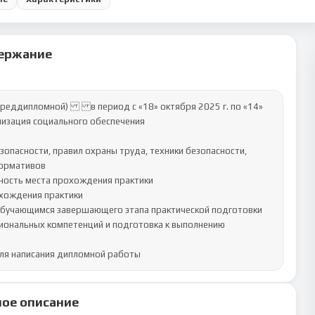
ержание
ддипломной)  в период с «18» октября 2025 г. по «14» 
изация социального обеспечения

пасности, правил охраны труда, техники безопасности, 
ормативов

ость места прохождения практики

хождения практики

бучающимся завершающего этапа практической подготовки 
иональных компетенций и подготовка к выполнению 
ля написания дипломной работы
ое описание