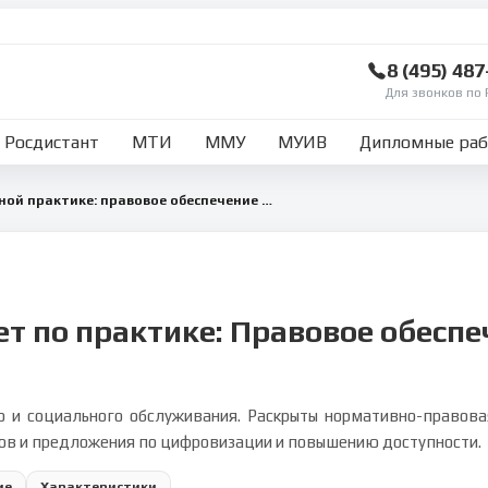
8 (495) 48
Для звонков по 
Росдистант
МТИ
ММУ
МУИВ
Дипломные ра
Отчёт по преддипломной практике: правовое обеспечение пенсионного и социального обслуживания
ет по практике: Правовое обеспе
о и социального обслуживания. Раскрыты нормативно-право
тов и предложения по цифровизации и повышению доступности.
ие
Характеристики