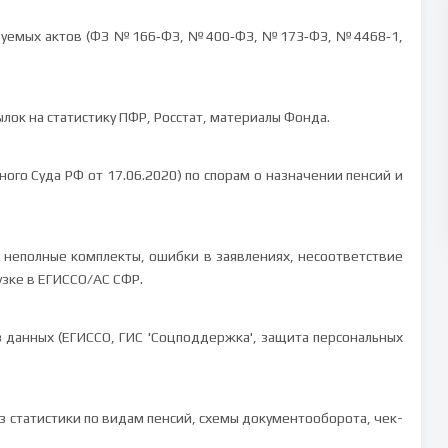
льзуемых актов (ФЗ №166‑ФЗ, №400‑ФЗ, №173‑ФЗ, №4468‑1,
лок на статистику ПФР, Росстат, материалы Фонда.
ого Суда РФ от 17.06.2020) по спорам о назначении пенсий и
 неполные комплекты, ошибки в заявлениях, несоответствие
узке в ЕГИССО/АС СФР.
 данных (ЕГИССО, ГИС 'Соцподдержка', защита персональных
з статистики по видам пенсий, схемы документооборота, чек-