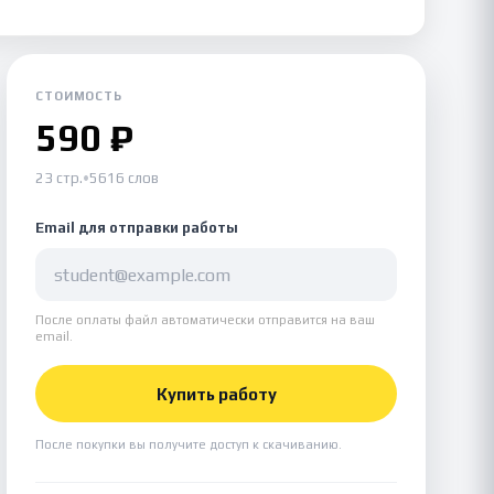
СТОИМОСТЬ
590 ₽
23 стр.
•
5616 слов
Email для отправки работы
После оплаты файл автоматически отправится на ваш
email.
Купить работу
После покупки вы получите доступ к скачиванию.