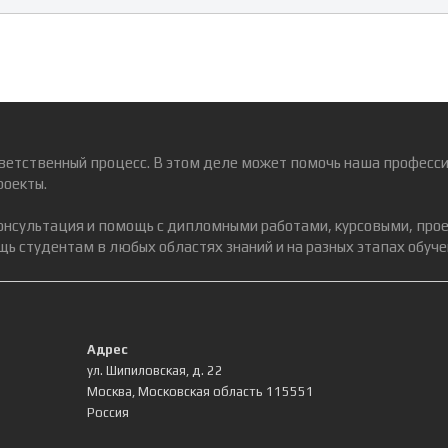
ветственный процесс. В этом деле может помочь наша професси
роекты.
консультация и помощь с дипломными работами, курсовыми, про
ь студентам в любых областях знаний и на разных этапах обуче
Адрес
ул. Шипиловская, д. 22
Москва
,
Московская область
115551
Россия