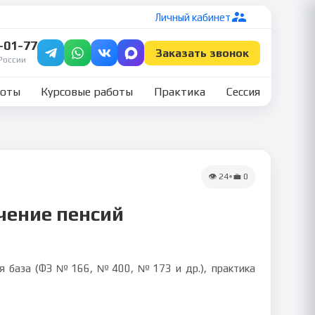
Личный кабинет
7-01-77
Заказать звонок
России
боты
Курсовые работы
Практика
Сессия
👁
24
•
💼
0
чение пенсий
вая база (ФЗ №166, №400, №173 и др.), практика