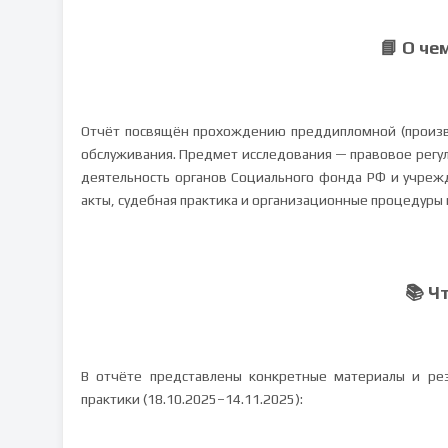
📘 О че
Отчёт посвящён прохождению преддипломной (произво
обслуживания. Предмет исследования — правовое регу
деятельность органов Социального фонда РФ и учреж
акты, судебная практика и организационные процедуры
📚 Ч
В отчёте представлены конкретные материалы и рез
практики (18.10.2025–14.11.2025):