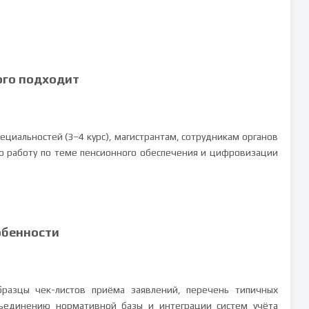
ого подходит
ециальностей (3–4 курс), магистрантам, сотрудникам органов
ю работу по теме пенсионного обеспечения и цифровизации
обенности
разцы чек-листов приёма заявлений, перечень типичных
ъединению нормативной базы и интеграции систем учёта