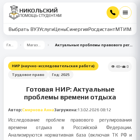
НИКОЛЬСКИЙ
ПОМОЩЬ СТУДЕНТАМ
Выбрать ВУЗ
Услуги
Цены
Синергия
Росдистант
МТИ
ММУ
Главная
Магазин работ
Актуальные проблемы правового регулирования времени отдыха
НИР (научно-исследовательская работа)
👁
48
•
💼
0
Трудовое право
Год:
2025
Готовая НИР: Актуальные
проблемы времени отдыха
Автор:
Смирнова Анна
Загружена:
13.02.2026 08:12
Исследование проблем правового регулирования
времени отдыха в Российской Федерации.
Анализируются нормативная база (включая ТК РФ и