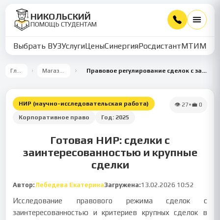
НИКОЛЬСКИЙ
ПОМОЩЬ СТУДЕНТАМ
Выбрать ВУЗ
Услуги
Цены
Синергия
Росдистант
МТИ
ММУ
Главная
Магазин работ
Правовое регулирование сделок с заинтересованностью и крупных сделок в хозяйственных обществах
НИР (научно-исследовательская работа)
👁
27
•
💼
0
Корпоративное право
Год:
2025
Готовая НИР: сделки с
заинтересованностью и крупные
сделки
Автор:
Лебедева Екатерина
Загружена:
13.02.2026 10:52
Исследование правового режима сделок с
заинтересованностью и критериев крупных сделок в